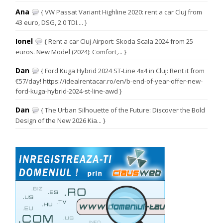
Ana
{ VW Passat Variant Highline 2020: rent a car Cluj from
43 euro, DSG, 2.0 TDI.... }
Ionel
{ Rent a car Cluj Airport: Skoda Scala 2024 from 25
euros. New Model (2024): Comfort,... }
Dan
{ Ford Kuga Hybrid 2024 ST-Line 4x4 in Cluj: Rent it from
€57/day! https://idealrentacar.ro/en/b-end-of-year-offer-new-
ford-kuga-hybrid-2024-st-line-awd }
Dan
{ The Urban Silhouette of the Future: Discover the Bold
Design of the New 2026 Kia... }