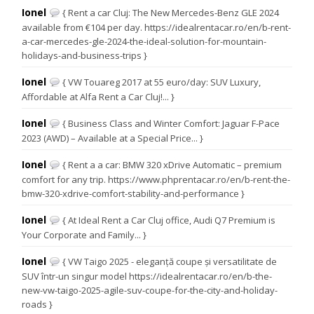
Ionel
{ Rent a car Cluj: The New Mercedes-Benz GLE 2024
available from €104 per day. https://idealrentacar.ro/en/b-rent-
a-car-mercedes-gle-2024-the-ideal-solution-for-mountain-
holidays-and-business-trips }
Ionel
{ VW Touareg 2017 at 55 euro/day: SUV Luxury,
Affordable at Alfa Rent a Car Cluj!... }
Ionel
{ Business Class and Winter Comfort: Jaguar F-Pace
2023 (AWD) – Available at a Special Price... }
Ionel
{ Rent a a car: BMW 320 xDrive Automatic – premium
comfort for any trip. https://www.phprentacar.ro/en/b-rent-the-
bmw-320-xdrive-comfort-stability-and-performance }
Ionel
{ At Ideal Rent a Car Cluj office, Audi Q7 Premium is
Your Corporate and Family... }
Ionel
{ VW Taigo 2025 - eleganță coupe și versatilitate de
SUV într-un singur model https://idealrentacar.ro/en/b-the-
new-vw-taigo-2025-agile-suv-coupe-for-the-city-and-holiday-
roads }