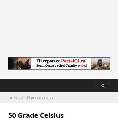
Acasă
»
50 grade celsius
50 Grade Celsius