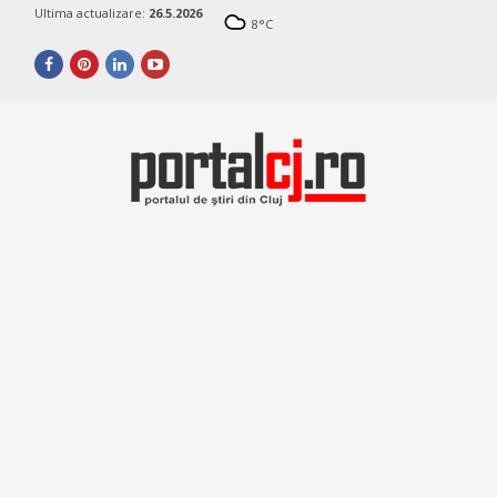
Ultima actualizare:
26.5.2026
8
°C