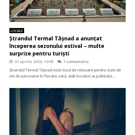
LOCALE
Ștrandul Termal Tășnad a anunțat
începerea sezonului estival – multe
surprize pentru turiști
23 aprilie 2024, 10:08
1 comentariu
Ștrandul Termal Tășnad este locul de relaxare pentru sute de
mii de persoane în fiecare vară, atât locuitori ai județului…