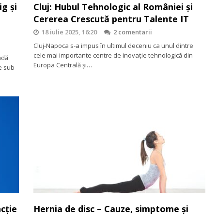
g și
Cluj: Hubul Tehnologic al României și
Cererea Crescută pentru Talente IT
18 iulie 2025, 16:20
2 comentarii
Cluj-Napoca s-a impus în ultimul deceniu ca unul dintre
cele mai importante centre de inovație tehnologică din
adă
Europa Centrală și…
e sub
cție
Hernia de disc – Cauze, simptome și