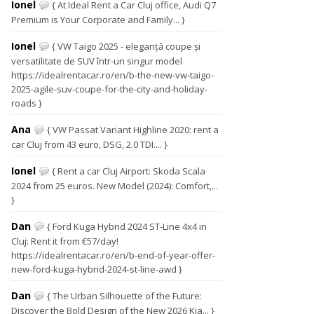
Ionel
{ At Ideal Rent a Car Cluj office, Audi Q7
Premium is Your Corporate and Family... }
Ionel
{ VW Taigo 2025 - eleganță coupe și
versatilitate de SUV într-un singur model
https://idealrentacar.ro/en/b-the-new-vw-taigo-
2025-agile-suv-coupe-for-the-city-and-holiday-
roads }
Ana
{ VW Passat Variant Highline 2020: rent a
car Cluj from 43 euro, DSG, 2.0 TDI.... }
Ionel
{ Rent a car Cluj Airport: Skoda Scala
2024 from 25 euros. New Model (2024): Comfort,...
}
Dan
{ Ford Kuga Hybrid 2024 ST-Line 4x4 in
Cluj: Rent it from €57/day!
https://idealrentacar.ro/en/b-end-of-year-offer-
new-ford-kuga-hybrid-2024-st-line-awd }
Dan
{ The Urban Silhouette of the Future:
Discover the Bold Design of the New 2026 Kia... }