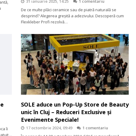
31 ianuarie 2025, 14:25
1 comentariu
antă,
u
De ce multe plăci ceramice sau de piatră naturală se
desprind? Alegerea greșită a adezivului. Descoperă cum
Flexkleber Profi rezolvă…
ze
SOLE aduce un Pop-Up Store de Beauty
unic în Cluj – Reduceri Exclusive și
Evenimente Speciale!
17 octombrie 2024, 09:49
1 comentariu
ca îi
gratuit…