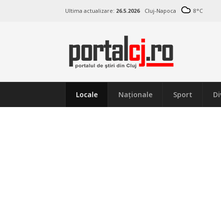
Ultima actualizare:
26.5.2026
Cluj-Napoca
8
°C
Locale
Naţionale
Sport
Di