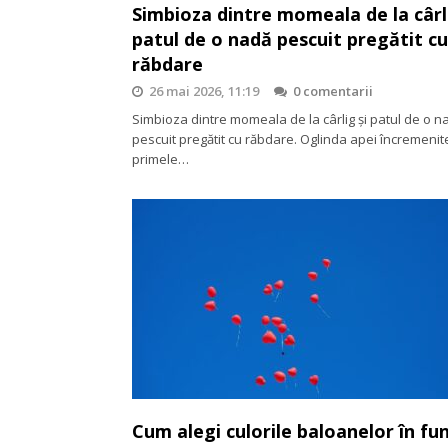
Simbioza dintre momeala de la cârli
patul de o nadă pescuit pregătit cu
răbdare
26 mai 2026, 11:19
0 comentarii
Simbioza dintre momeala de la cârlig și patul de o n
pescuit pregătit cu răbdare. Oglinda apei încremenit
primele…
Cum alegi culorile baloanelor în fun