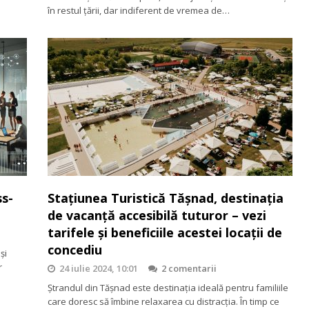
în restul țării, dar indiferent de vremea de…
ss-
Stațiunea Turistică Tășnad, destinația
de vacanță accesibilă tuturor – vezi
tarifele și beneficiile acestei locații de
concediu
și
r
24 iulie 2024, 10:01
2 comentarii
Ștrandul din Tășnad este destinația ideală pentru familiile
care doresc să îmbine relaxarea cu distracția. În timp ce