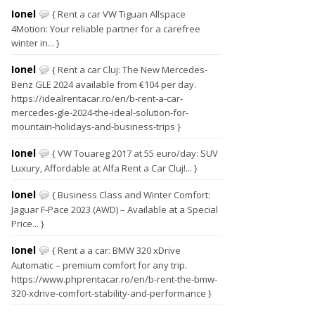
Ionel
{ Rent a car VW Tiguan Allspace
4Motion: Your reliable partner for a carefree
winter in... }
Ionel
{ Rent a car Cluj: The New Mercedes-
Benz GLE 2024 available from €104 per day.
https://idealrentacar.ro/en/b-rent-a-car-
mercedes-gle-2024-the-ideal-solution-for-
mountain-holidays-and-business-trips }
Ionel
{ VW Touareg 2017 at 55 euro/day: SUV
Luxury, Affordable at Alfa Rent a Car Cluj!... }
Ionel
{ Business Class and Winter Comfort:
Jaguar F-Pace 2023 (AWD) – Available at a Special
Price... }
Ionel
{ Rent a a car: BMW 320 xDrive
Automatic – premium comfort for any trip.
https://www.phprentacar.ro/en/b-rent-the-bmw-
320-xdrive-comfort-stability-and-performance }