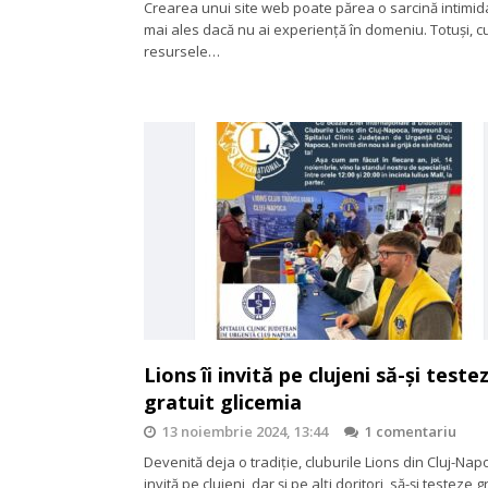
Crearea unui site web poate părea o sarcină intimid
mai ales dacă nu ai experiență în domeniu. Totuși, c
resursele…
Lions îi invită pe clujeni să-şi teste
gratuit glicemia
13 noiembrie 2024, 13:44
1 comentariu
Devenită deja o tradiţie, cluburile Lions din Cluj-Napo
invită pe clujeni, dar şi pe alţi doritori, să-şi testeze 