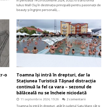
În perioada 14-29 octombrie 2024, SOLE.ro transformă
Iulius Mall Cluj în destinația principală pentru pasionații de
beauty și îngrijire personală,…
tr-o
Toamna își intră în drepturi, dar la
Stațiunea Turistică Tășnad distracția
continuă la fel ca vara – sezonul de
bălăceală nu se încheie niciodată
11 septembrie 2024, 19:26
2 comentarii
Toamna își intră în drepturi, atât în județul Satu Mare cât și