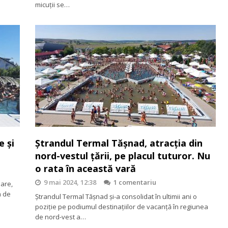
micuții se…
e și
Ștrandul Termal Tășnad, atracția din
nord-vestul țării, pe placul tuturor. Nu
o rata în această vară
9 mai 2024, 12:38
1 comentariu
Mare,
m de
Ștrandul Termal Tășnad și-a consolidat în ultimii ani o
poziție pe podiumul destinațiilor de vacanță în regiunea
de nord-vest a…