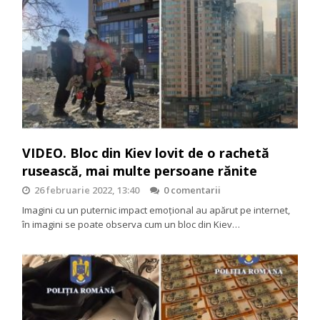
VIDEO. Bloc din Kiev lovit de o rachetă
rusească, mai multe persoane rănite
26 februarie 2022, 13:40
0 comentarii
Imagini cu un puternic impact emoțional au apărut pe internet,
în imagini se poate observa cum un bloc din Kiev…