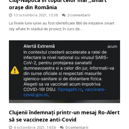
Cluj-Napoca în topul celor mai ,,smart”
orașe din România
13 octombrie 2021, 13:38
2 comentarii
La finele lunii iunie au fost identificate 860 de iniţiative smart
city aflate în stadiul de proiect, în curs de…
Clujenii îndemnați printr-un mesaj Ro-Alert
să se vaccineze anti-Covid
6 octombrie 2021, 14:58
0 comentarii