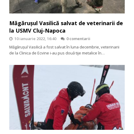
Măgărușul Vasilică salvat de veterinarii de
la USMV Cluj-Napoca
10 ianuarie 2022, 16:40
0 comentarii
Măgărușul Vasilică a fost salvat în luna decembrie, veterinarii
de la Clinica de Ecvine i-au pus două tije metalice în…