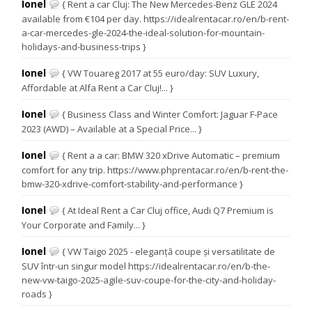
Ionel
{ Rent a car Cluj: The New Mercedes-Benz GLE 2024
available from €104 per day. https://idealrentacar.ro/en/b-rent-
a-car-mercedes-gle-2024-the-ideal-solution-for-mountain-
holidays-and-business-trips }
Ionel
{ VW Touareg 2017 at 55 euro/day: SUV Luxury,
Affordable at Alfa Rent a Car Cluj!... }
Ionel
{ Business Class and Winter Comfort: Jaguar F-Pace
2023 (AWD) – Available at a Special Price... }
Ionel
{ Rent a a car: BMW 320 xDrive Automatic – premium
comfort for any trip. https://www.phprentacar.ro/en/b-rent-the-
bmw-320-xdrive-comfort-stability-and-performance }
Ionel
{ At Ideal Rent a Car Cluj office, Audi Q7 Premium is
Your Corporate and Family... }
Ionel
{ VW Taigo 2025 - eleganță coupe și versatilitate de
SUV într-un singur model https://idealrentacar.ro/en/b-the-
new-vw-taigo-2025-agile-suv-coupe-for-the-city-and-holiday-
roads }