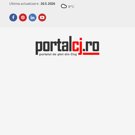
Ultima actualizare:
26.5.2026
8
°C