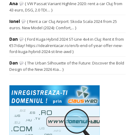
Ana
{ VW Passat Variant Highline 2020: rent a car Cluj from
43 euro, DSG, 2.0 TDI.... }
Ionel
{ Rent a car Cluj Airport: Skoda Scala 2024 from 25
euros. New Model (2024): Comfort,... }
Dan
{ Ford Kuga Hybrid 2024 ST-Line 4x4 in Cluj: Rent it from
€57/day! https://idealrentacar.ro/en/b-end-of-year-offer-new-
ford-kuga-hybrid-2024-st-line-awd }
Dan
{ The Urban Silhouette of the Future: Discover the Bold
Design of the New 2026 Kia... }