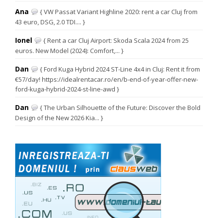
Ana
{ VW Passat Variant Highline 2020: rent a car Cluj from
43 euro, DSG, 2.0 TDI.... }
Ionel
{ Rent a car Cluj Airport: Skoda Scala 2024 from 25
euros. New Model (2024): Comfort,... }
Dan
{ Ford Kuga Hybrid 2024 ST-Line 4x4 in Cluj: Rent it from
€57/day! https://idealrentacar.ro/en/b-end-of-year-offer-new-
ford-kuga-hybrid-2024-st-line-awd }
Dan
{ The Urban Silhouette of the Future: Discover the Bold
Design of the New 2026 Kia... }