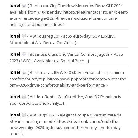
Ionel
{ Rent a car Cluj: The New Mercedes-Benz GLE 2024
available from €104 per day. https://idealrentacar.ro/en/b-rent-
a-car-mercedes-gle-2024-the-ideal-solution-for-mountain-
holidays-and-business-trips }
Ionel
{ VW Touareg 2017 at 55 euro/day: SUV Luxury,
Affordable at Alfa Rent a Car Cluj!... }
Ionel
{ Business Class and Winter Comfort: Jaguar F-Pace
2023 (AWD) – Available at a Special Price... }
Ionel
{ Rent a a car: BMW 320 xDrive Automatic – premium
comfort for any trip. https://www.phprentacar.ro/en/b-rent-the-
bmw-320-xdrive-comfort-stability-and-performance }
Ionel
{ At Ideal Rent a Car Cluj office, Audi Q7 Premium is
Your Corporate and Family... }
Ionel
{ VW Taigo 2025 - eleganță coupe și versatilitate de
SUV într-un singur model https://idealrentacar.ro/en/b-the-
new-vw-taigo-2025-agile-suv-coupe-for-the-city-and-holiday-
roads }