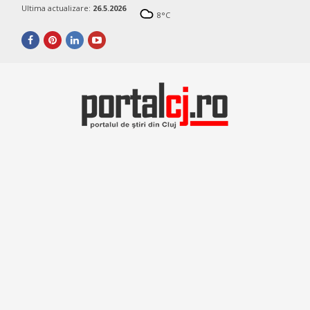
Ultima actualizare:
26.5.2026
8
°C