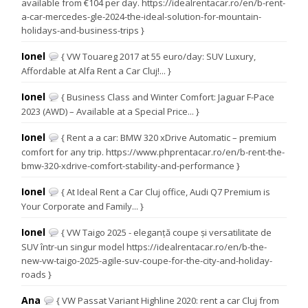
available from €104 per day. https://idealrentacar.ro/en/b-rent-
a-car-mercedes-gle-2024-the-ideal-solution-for-mountain-
holidays-and-business-trips }
Ionel
{ VW Touareg 2017 at 55 euro/day: SUV Luxury,
Affordable at Alfa Rent a Car Cluj!... }
Ionel
{ Business Class and Winter Comfort: Jaguar F-Pace
2023 (AWD) – Available at a Special Price... }
Ionel
{ Rent a a car: BMW 320 xDrive Automatic – premium
comfort for any trip. https://www.phprentacar.ro/en/b-rent-the-
bmw-320-xdrive-comfort-stability-and-performance }
Ionel
{ At Ideal Rent a Car Cluj office, Audi Q7 Premium is
Your Corporate and Family... }
Ionel
{ VW Taigo 2025 - eleganță coupe și versatilitate de
SUV într-un singur model https://idealrentacar.ro/en/b-the-
new-vw-taigo-2025-agile-suv-coupe-for-the-city-and-holiday-
roads }
Ana
{ VW Passat Variant Highline 2020: rent a car Cluj from