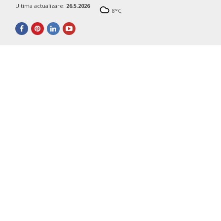
Ultima actualizare:
26.5.2026
8
°C