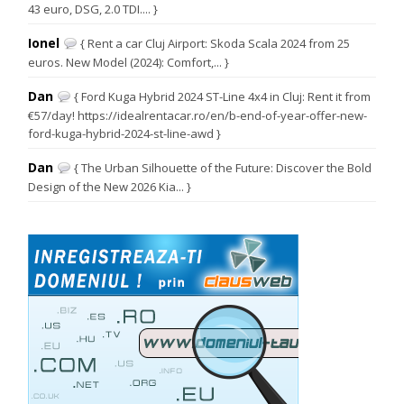
43 euro, DSG, 2.0 TDI.... }
Ionel
{ Rent a car Cluj Airport: Skoda Scala 2024 from 25
euros. New Model (2024): Comfort,... }
Dan
{ Ford Kuga Hybrid 2024 ST-Line 4x4 in Cluj: Rent it from
€57/day! https://idealrentacar.ro/en/b-end-of-year-offer-new-
ford-kuga-hybrid-2024-st-line-awd }
Dan
{ The Urban Silhouette of the Future: Discover the Bold
Design of the New 2026 Kia... }