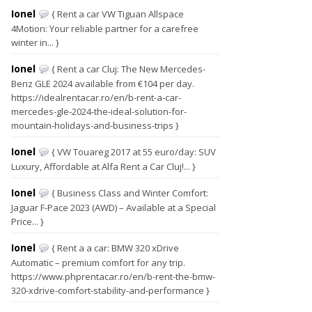
Ionel
{ Rent a car VW Tiguan Allspace
4Motion: Your reliable partner for a carefree
winter in... }
Ionel
{ Rent a car Cluj: The New Mercedes-
Benz GLE 2024 available from €104 per day.
https://idealrentacar.ro/en/b-rent-a-car-
mercedes-gle-2024-the-ideal-solution-for-
mountain-holidays-and-business-trips }
Ionel
{ VW Touareg 2017 at 55 euro/day: SUV
Luxury, Affordable at Alfa Rent a Car Cluj!... }
Ionel
{ Business Class and Winter Comfort:
Jaguar F-Pace 2023 (AWD) – Available at a Special
Price... }
Ionel
{ Rent a a car: BMW 320 xDrive
Automatic – premium comfort for any trip.
https://www.phprentacar.ro/en/b-rent-the-bmw-
320-xdrive-comfort-stability-and-performance }