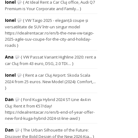
Ionel
{ At Ideal Rent a Car Cluj office, Audi Q7
Premium is Your Corporate and Family... }
Ionel
{ VW Taigo 2025 - eleganță coupe și
versatilitate de SUV într-un singur model
https://idealrentacar.ro/en/b-the-new-vw-taigo-
2025-agile-suv-coupe-for-the-city-and-holiday-
roads }
Ana
{ VW Passat Variant Highline 2020: rent a
car Cluj from 43 euro, DSG, 2.0 TDI.... }
Ionel
{ Rent a car Cluj Airport: Skoda Scala
2024 from 25 euros. New Model (2024): Comfort,...
}
Dan
{ Ford Kuga Hybrid 2024 ST-Line 4x4 in
Cluj: Rent it from €57/day!
https://idealrentacar.ro/en/b-end-of-year-offer-
new-ford-kuga-hybrid-2024-st-line-awd }
Dan
{ The Urban Silhouette of the Future:
Discover the Bold Design of the New 2026 Kia... }