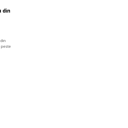
 din
 din
n peste