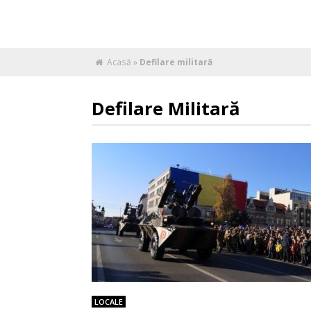
Acasă
»
Defilare militară
Defilare Militară
LOCALE