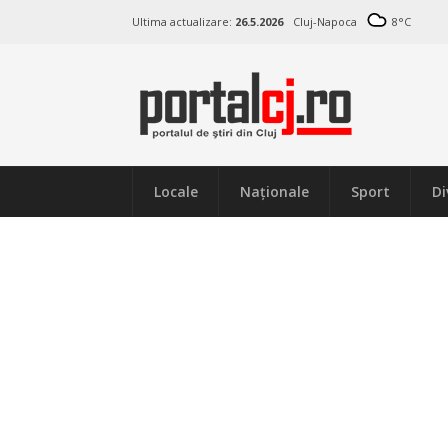
Ultima actualizare:
26.5.2026
Cluj-Napoca
8
°C
Locale
Naţionale
Sport
Di