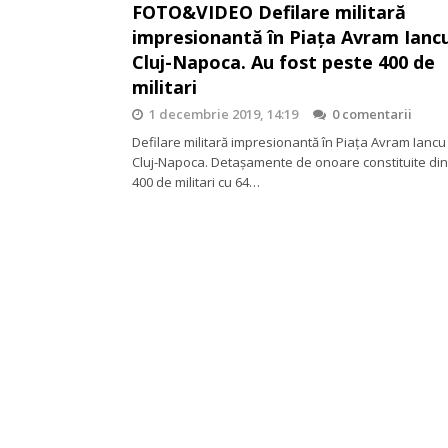
FOTO&VIDEO Defilare militară
impresionantă în Piața Avram Iancu
Cluj-Napoca. Au fost peste 400 de
militari
1 decembrie 2019, 14:19
0 comentarii
Defilare militară impresionantă în Piața Avram Iancu
Cluj-Napoca. Detașamente de onoare constituite di
400 de militari cu 64…