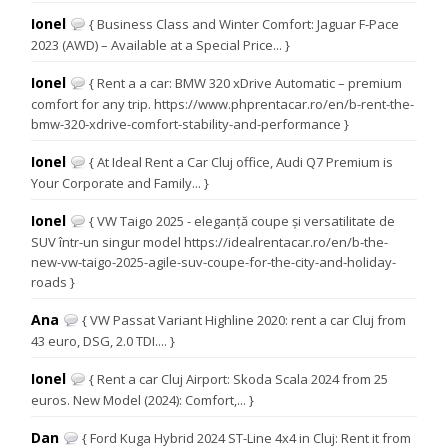
Ionel
{ Business Class and Winter Comfort: Jaguar F-Pace
2023 (AWD) – Available at a Special Price... }
Ionel
{ Rent a a car: BMW 320 xDrive Automatic – premium
comfort for any trip. https://www.phprentacar.ro/en/b-rent-the-
bmw-320-xdrive-comfort-stability-and-performance }
Ionel
{ At Ideal Rent a Car Cluj office, Audi Q7 Premium is
Your Corporate and Family... }
Ionel
{ VW Taigo 2025 - eleganță coupe și versatilitate de
SUV într-un singur model https://idealrentacar.ro/en/b-the-
new-vw-taigo-2025-agile-suv-coupe-for-the-city-and-holiday-
roads }
Ana
{ VW Passat Variant Highline 2020: rent a car Cluj from
43 euro, DSG, 2.0 TDI.... }
Ionel
{ Rent a car Cluj Airport: Skoda Scala 2024 from 25
euros. New Model (2024): Comfort,... }
Dan
{ Ford Kuga Hybrid 2024 ST-Line 4x4 in Cluj: Rent it from