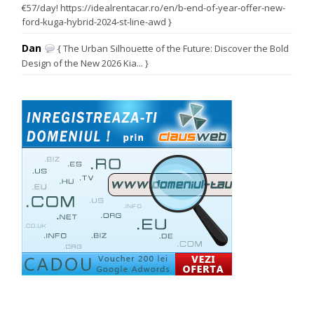
€57/day! https://idealrentacar.ro/en/b-end-of-year-offer-new-
ford-kuga-hybrid-2024-st-line-awd }
Dan
{ The Urban Silhouette of the Future: Discover the Bold
Design of the New 2026 Kia... }