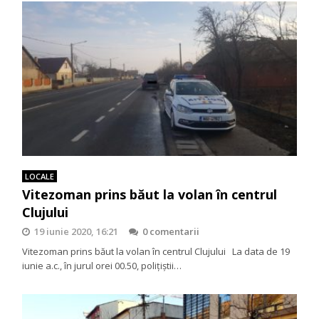
LOCALE
Vitezoman prins băut la volan în centrul
Clujului
19 iunie 2020, 16:21
0 comentarii
Vitezoman prins băut la volan în centrul Clujului La data de 19
iunie a.c., în jurul orei 00.50, poliţiştii…