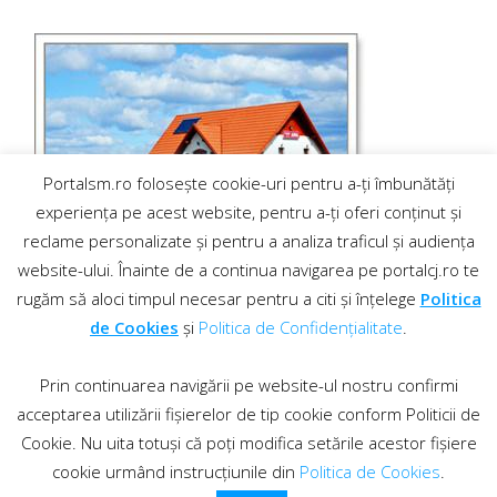
Portalsm.ro folosește cookie-uri pentru a-ți îmbunătăți
experiența pe acest website, pentru a-ți oferi conținut și
reclame personalizate și pentru a analiza traficul și audiența
website-ului. Înainte de a continua navigarea pe portalcj.ro te
rugăm să aloci timpul necesar pentru a citi și înțelege
Politica
de Cookies
și
Politica de Confidențialitate
.
Prin continuarea navigării pe website-ul nostru confirmi
acceptarea utilizării fișierelor de tip cookie conform Politicii de
Cookie. Nu uita totuși că poți modifica setările acestor fișiere
cookie urmând instrucțiunile din
Politica de Cookies
.
Contact
·
Regulament comentarii
© 2019 PortalCJ.ro. Toate drepturile sunt rezervate.