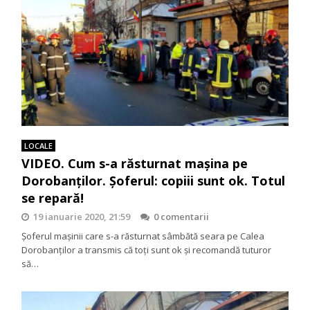
LOCALE
VIDEO. Cum s-a răsturnat maşina pe
Dorobanţilor. Şoferul: copiii sunt ok. Totul
se repară!
19 ianuarie 2020, 21:59
0 comentarii
Şoferul maşinii care s-a răsturnat sâmbătă seara pe Calea
Dorobanţilor a transmis că toţi sunt ok şi recomandă tuturor
să…