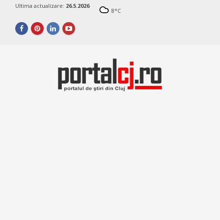
Ultima actualizare:
26.5.2026
8
°C