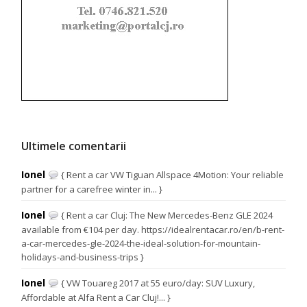
Ultimele comentarii
Ionel
{ Rent a car VW Tiguan Allspace 4Motion: Your reliable
partner for a carefree winter in... }
Ionel
{ Rent a car Cluj: The New Mercedes-Benz GLE 2024
available from €104 per day. https://idealrentacar.ro/en/b-rent-
a-car-mercedes-gle-2024-the-ideal-solution-for-mountain-
holidays-and-business-trips }
Ionel
{ VW Touareg 2017 at 55 euro/day: SUV Luxury,
Affordable at Alfa Rent a Car Cluj!... }