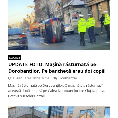
LOCALE
UPDATE FOTO. Maşină răsturnată pe
Dorobanţilor. Pe banchetă erau doi copii!
18 ianuarie 2020, 16:51
0 comentarii
Maşină răsturnată pe Dorobanţilor. O maşină s-a răsturnat în
această după amiază pe Calea Dorobanţilor din Cluj-Napoca.
Potrivit surselor PortalCJ,…