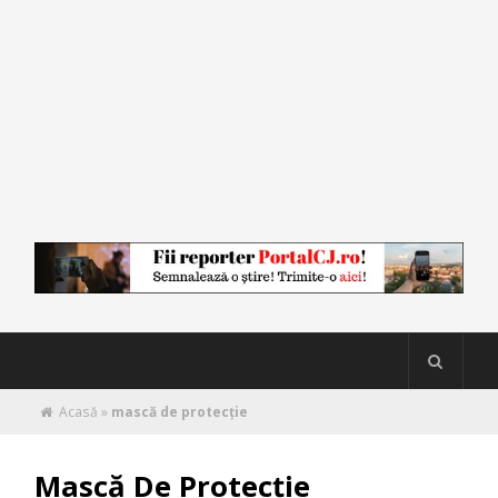
Acasă
»
mască de protecție
Mască De Protecție