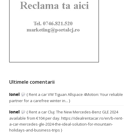
Ultimele comentarii
Ionel
{ Rent a car VW Tiguan Allspace 4Motion: Your reliable
partner for a carefree winter in... }
Ionel
{ Rent a car Cluj: The New Mercedes-Benz GLE 2024
available from €104 per day. https://idealrentacar.ro/en/b-rent-
a-car-mercedes-gle-2024-the-ideal-solution-for-mountain-
holidays-and-business-trips }