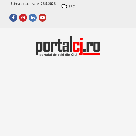
Ultima actualizare:
26.5.2026
8
°C