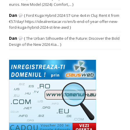
euros. New Model (2024): Comfort,... }
Dan
{ Ford Kuga Hybrid 2024 ST-Line 4x4 in Cluj: Rent it from
€57/day! https://idealrentacar.ro/en/b-end-of-year-offer-new-
ford-kuga-hybrid-2024-st-line-awd }
Dan
{ The Urban Silhouette of the Future: Discover the Bold
Design of the New 2026 Kia... }