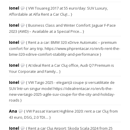
Ionel
{ VW Touareg 2017 at 55 euro/day: SUV Luxury,
Affordable at Alfa Rent a Car Cluj!... }
Ionel
{ Business Class and Winter Comfort: Jaguar F-Pace
2023 (AWD) – Available at a Special Price... }
Ionel
{ Rent a a car: BMW 320 xDrive Automatic – premium
comfort for any trip. https://www.phprentacar.ro/en/b-rent-the-
bmw-320-xdrive-comfort-stability-and-performance }
Ionel
{ At Ideal Rent a Car Cluj office, Audi Q7 Premium is
Your Corporate and Family... }
Ionel
{ VW Taigo 2025 - eleganță coupe și versatilitate de
SUV într-un singur model https://idealrentacar.ro/en/b-the-
new-vw-taigo-2025-agile-suv-coupe-for-the-city-and-holiday-
roads }
Ana
{ VW Passat Variant Highline 2020: rent a car Cluj from
43 euro, DSG, 2.0 TDI.... }
Ionel
{ Rent a car Cluj Airport: Skoda Scala 2024 from 25