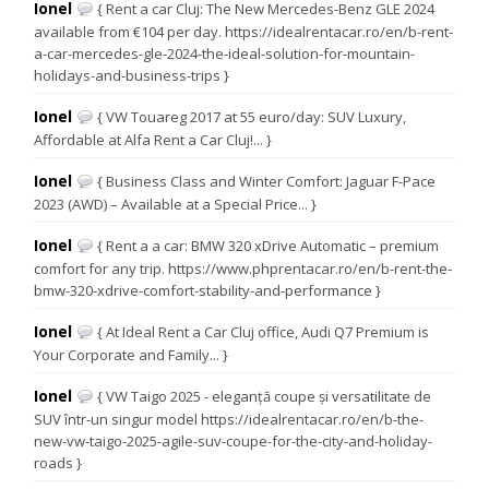
Ionel
{ Rent a car Cluj: The New Mercedes-Benz GLE 2024
available from €104 per day. https://idealrentacar.ro/en/b-rent-
a-car-mercedes-gle-2024-the-ideal-solution-for-mountain-
holidays-and-business-trips }
Ionel
{ VW Touareg 2017 at 55 euro/day: SUV Luxury,
Affordable at Alfa Rent a Car Cluj!... }
Ionel
{ Business Class and Winter Comfort: Jaguar F-Pace
2023 (AWD) – Available at a Special Price... }
Ionel
{ Rent a a car: BMW 320 xDrive Automatic – premium
comfort for any trip. https://www.phprentacar.ro/en/b-rent-the-
bmw-320-xdrive-comfort-stability-and-performance }
Ionel
{ At Ideal Rent a Car Cluj office, Audi Q7 Premium is
Your Corporate and Family... }
Ionel
{ VW Taigo 2025 - eleganță coupe și versatilitate de
SUV într-un singur model https://idealrentacar.ro/en/b-the-
new-vw-taigo-2025-agile-suv-coupe-for-the-city-and-holiday-
roads }