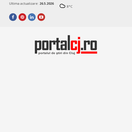
Ultima actualizare:
26.5.2026
8
°C