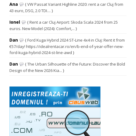
Ana
{ VW Passat Variant Highline 2020: rent a car Cluj from
43 euro, DSG, 2.0 TDI.... }
Ionel
{ Rent a car Cluj Airport: Skoda Scala 2024 from 25
euros. New Model (2024): Comfort,... }
Dan
{ Ford Kuga Hybrid 2024 ST-Line 4x4 in Cluj: Rent it from
€57/day! https://idealrentacar.ro/en/b-end-of-year-offer-new-
ford-kuga-hybrid-2024-st-line-awd }
Dan
{ The Urban Silhouette of the Future: Discover the Bold
Design of the New 2026 Kia... }