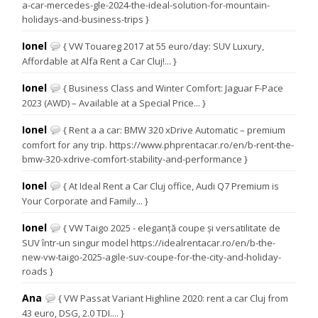
a-car-mercedes-gle-2024-the-ideal-solution-for-mountain-
holidays-and-business-trips }
Ionel
{ VW Touareg 2017 at 55 euro/day: SUV Luxury,
Affordable at Alfa Rent a Car Cluj!... }
Ionel
{ Business Class and Winter Comfort: Jaguar F-Pace
2023 (AWD) – Available at a Special Price... }
Ionel
{ Rent a a car: BMW 320 xDrive Automatic – premium
comfort for any trip. https://www.phprentacar.ro/en/b-rent-the-
bmw-320-xdrive-comfort-stability-and-performance }
Ionel
{ At Ideal Rent a Car Cluj office, Audi Q7 Premium is
Your Corporate and Family... }
Ionel
{ VW Taigo 2025 - eleganță coupe și versatilitate de
SUV într-un singur model https://idealrentacar.ro/en/b-the-
new-vw-taigo-2025-agile-suv-coupe-for-the-city-and-holiday-
roads }
Ana
{ VW Passat Variant Highline 2020: rent a car Cluj from
43 euro, DSG, 2.0 TDI.... }