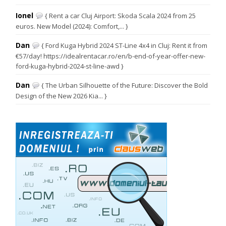
Ionel
{ Rent a car Cluj Airport: Skoda Scala 2024 from 25
euros. New Model (2024): Comfort,... }
Dan
{ Ford Kuga Hybrid 2024 ST-Line 4x4 in Cluj: Rent it from
€57/day! https://idealrentacar.ro/en/b-end-of-year-offer-new-
ford-kuga-hybrid-2024-st-line-awd }
Dan
{ The Urban Silhouette of the Future: Discover the Bold
Design of the New 2026 Kia... }