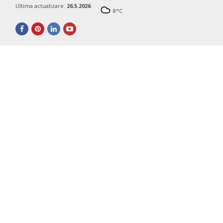
Ultima actualizare:
26.5.2026
8
°C