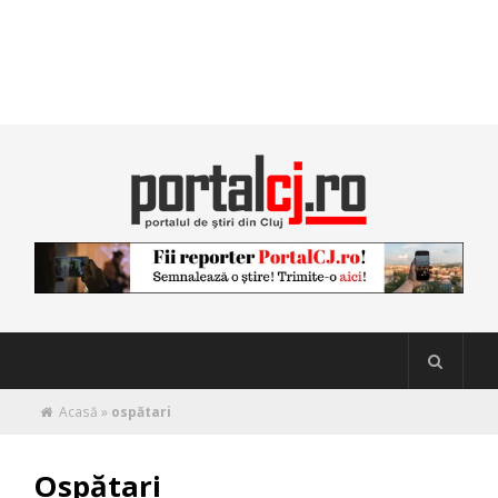
Acasă
»
ospătari
Ospătari