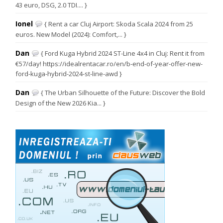
43 euro, DSG, 2.0 TDI.... }
Ionel
{ Rent a car Cluj Airport: Skoda Scala 2024 from 25
euros. New Model (2024): Comfort,... }
Dan
{ Ford Kuga Hybrid 2024 ST-Line 4x4 in Cluj: Rent it from
€57/day! https://idealrentacar.ro/en/b-end-of-year-offer-new-
ford-kuga-hybrid-2024-st-line-awd }
Dan
{ The Urban Silhouette of the Future: Discover the Bold
Design of the New 2026 Kia... }