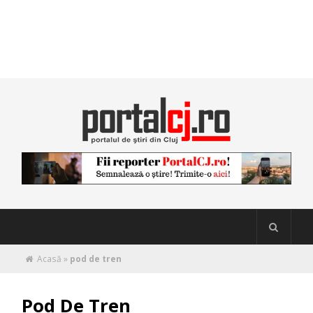
Acasă
»
pod de tren
Pod De Tren