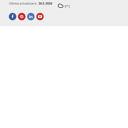
Ultima actualizare:
26.5.2026
8
°C