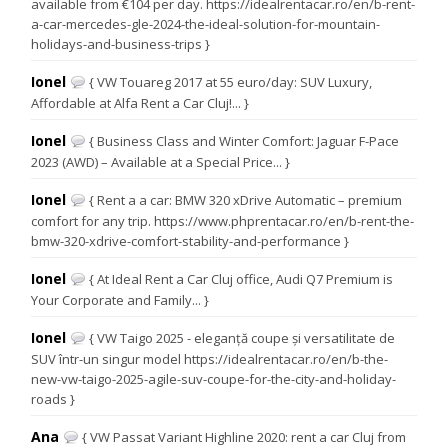
available from €104 per day. https://idealrentacar.ro/en/b-rent-
a-car-mercedes-gle-2024-the-ideal-solution-for-mountain-
holidays-and-business-trips }
Ionel
{ VW Touareg 2017 at 55 euro/day: SUV Luxury,
Affordable at Alfa Rent a Car Cluj!... }
Ionel
{ Business Class and Winter Comfort: Jaguar F-Pace
2023 (AWD) – Available at a Special Price... }
Ionel
{ Rent a a car: BMW 320 xDrive Automatic – premium
comfort for any trip. https://www.phprentacar.ro/en/b-rent-the-
bmw-320-xdrive-comfort-stability-and-performance }
Ionel
{ At Ideal Rent a Car Cluj office, Audi Q7 Premium is
Your Corporate and Family... }
Ionel
{ VW Taigo 2025 - eleganță coupe și versatilitate de
SUV într-un singur model https://idealrentacar.ro/en/b-the-
new-vw-taigo-2025-agile-suv-coupe-for-the-city-and-holiday-
roads }
Ana
{ VW Passat Variant Highline 2020: rent a car Cluj from