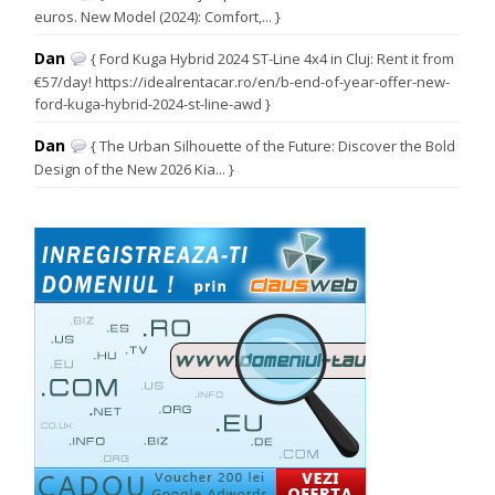
euros. New Model (2024): Comfort,... }
Dan
{ Ford Kuga Hybrid 2024 ST-Line 4x4 in Cluj: Rent it from
€57/day! https://idealrentacar.ro/en/b-end-of-year-offer-new-
ford-kuga-hybrid-2024-st-line-awd }
Dan
{ The Urban Silhouette of the Future: Discover the Bold
Design of the New 2026 Kia... }