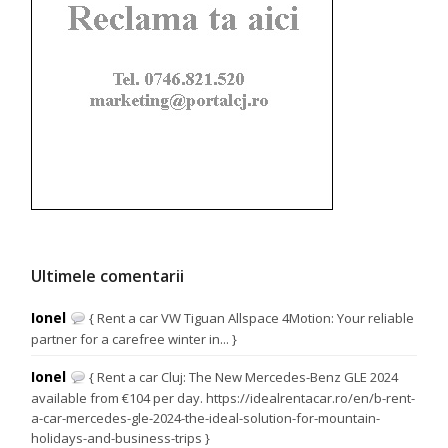
Ultimele comentarii
Ionel
{ Rent a car VW Tiguan Allspace 4Motion: Your reliable
partner for a carefree winter in... }
Ionel
{ Rent a car Cluj: The New Mercedes-Benz GLE 2024
available from €104 per day. https://idealrentacar.ro/en/b-rent-
a-car-mercedes-gle-2024-the-ideal-solution-for-mountain-
holidays-and-business-trips }