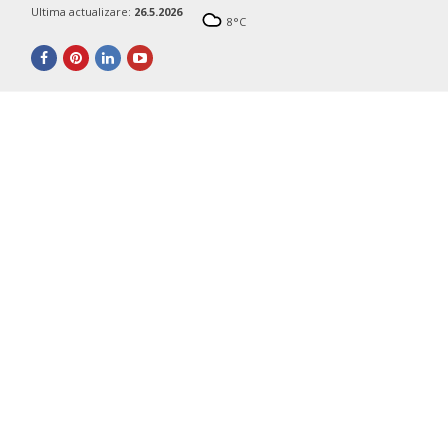
Ultima actualizare:
26.5.2026
8
°C