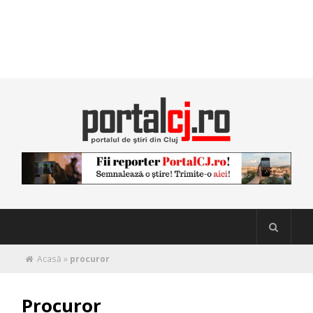
Acasă
»
procuror
Procuror