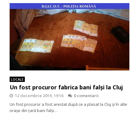
LOCALE
Un fost procuror fabrica bani falşi la Cluj
12 decembrie 2019, 19:16
0 comentarii
Un fost procuror a fost arestat după ce a plasat la Cluj şi în alte
oraşe din ţară bani falşi…