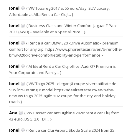
Ionel
{ VW Touareg 2017 at 55 euro/day: SUV Luxury,
Affordable at Alfa Rent a Car Cluj!... }
Ionel
{ Business Class and Winter Comfort: Jaguar F-Pace
2023 (AWD) – Available at a Special Price... }
Ionel
{ Rent a a car: BMW 320 xDrive Automatic – premium
comfort for any trip. https://www.phprentacar.ro/en/b-rent-the-
bmw-320-xdrive-comfort-stability-and-performance }
Ionel
{ At Ideal Rent a Car Cluj office, Audi Q7 Premium is
Your Corporate and Family... }
Ionel
{ VW Taigo 2025 - eleganță coupe și versatilitate de
SUV într-un singur model https://idealrentacar.ro/en/b-the-
new-vw-taigo-2025-agile-suv-coupe-for-the-city-and-holiday-
roads }
Ana
{ VW Passat Variant Highline 2020: rent a car Cluj from
43 euro, DSG, 2.0 TDI.... }
Ionel
{ Rent a car Cluj Airport: Skoda Scala 2024 from 25