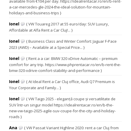
available from €104 per day. https://idealrentacar.ro/en/b-rent-
a-car-mercedes-gle-2024-the-ideal-solution-for-mountain-
holidays-and-business-trips }
Ionel
{ VW Touareg 2017 at 55 euro/day: SUV Luxury,
Affordable at Alfa Rent a Car Cluj!... }
Ionel
{ Business Class and Winter Comfort: Jaguar F-Pace
2023 (AWD) – Available at a Special Price... }
Ionel
{ Rent a a car: BMW 320 xDrive Automatic – premium
comfort for any trip. https://www.phprentacar.ro/en/b-rent-the-
bmw-320-xdrive-comfort-stability-and-performance }
Ionel
{ At Ideal Rent a Car Cluj office, Audi Q7 Premium is
Your Corporate and Family... }
Ionel
{ VW Taigo 2025 - eleganță coupe și versatilitate de
SUV într-un singur model https://idealrentacar.ro/en/b-the-
new-vw-taigo-2025-agile-suv-coupe-for-the-city-and-holiday-
roads }
Ana
{ VW Passat Variant Highline 2020: rent a car Cluj from