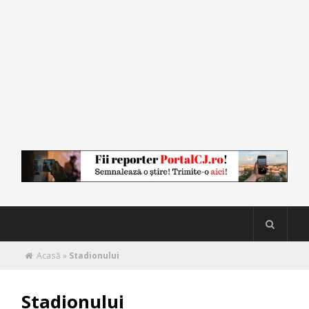
Acasă
»
Stadionului
Stadionului