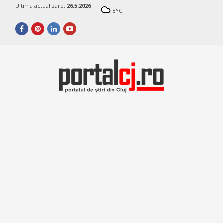
Ultima actualizare:
26.5.2026
8
°C