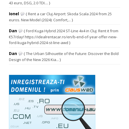
43 euro, DSG, 2.0 TDI.... }
Ionel
{ Rent a car Cluj Airport: Skoda Scala 2024 from 25
euros. New Model (2024): Comfort,... }
Dan
{ Ford Kuga Hybrid 2024 ST-Line 4x4 in Cluj: Rent it from
€57/day! https://idealrentacar.ro/en/b-end-of-year-offer-new-
ford-kuga-hybrid-2024-st-line-awd }
Dan
{ The Urban Silhouette of the Future: Discover the Bold
Design of the New 2026 Kia... }