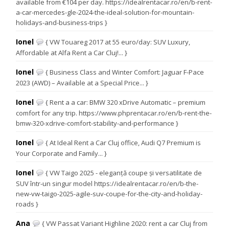
available from €104 per day. https://idealrentacar.ro/en/b-rent-
a-car-mercedes-gle-2024-the-ideal-solution-for-mountain-
holidays-and-business-trips }
Ionel
{ VW Touareg 2017 at 55 euro/day: SUV Luxury,
Affordable at Alfa Rent a Car Cluj!... }
Ionel
{ Business Class and Winter Comfort: Jaguar F-Pace
2023 (AWD) – Available at a Special Price... }
Ionel
{ Rent a a car: BMW 320 xDrive Automatic – premium
comfort for any trip. https://www.phprentacar.ro/en/b-rent-the-
bmw-320-xdrive-comfort-stability-and-performance }
Ionel
{ At Ideal Rent a Car Cluj office, Audi Q7 Premium is
Your Corporate and Family... }
Ionel
{ VW Taigo 2025 - eleganță coupe și versatilitate de
SUV într-un singur model https://idealrentacar.ro/en/b-the-
new-vw-taigo-2025-agile-suv-coupe-for-the-city-and-holiday-
roads }
Ana
{ VW Passat Variant Highline 2020: rent a car Cluj from