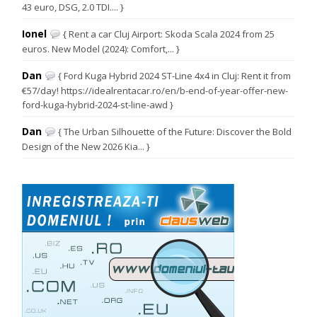
43 euro, DSG, 2.0 TDI.... }
Ionel
{ Rent a car Cluj Airport: Skoda Scala 2024 from 25
euros. New Model (2024): Comfort,... }
Dan
{ Ford Kuga Hybrid 2024 ST-Line 4x4 in Cluj: Rent it from
€57/day! https://idealrentacar.ro/en/b-end-of-year-offer-new-
ford-kuga-hybrid-2024-st-line-awd }
Dan
{ The Urban Silhouette of the Future: Discover the Bold
Design of the New 2026 Kia... }