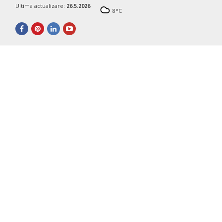
Ultima actualizare:
26.5.2026
8
°C