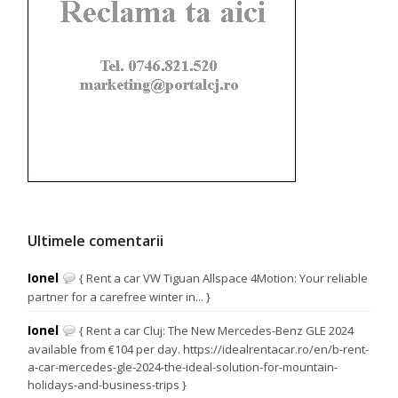
Ultimele comentarii
Ionel
{ Rent a car VW Tiguan Allspace 4Motion: Your reliable
partner for a carefree winter in... }
Ionel
{ Rent a car Cluj: The New Mercedes-Benz GLE 2024
available from €104 per day. https://idealrentacar.ro/en/b-rent-
a-car-mercedes-gle-2024-the-ideal-solution-for-mountain-
holidays-and-business-trips }