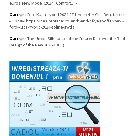
euros. New Model (2024): Comfort,... }
Dan
{ Ford Kuga Hybrid 2024 ST-Line 4x4 in Cluj: Rent it from
€57/day! https://idealrentacar.ro/en/b-end-of-year-offer-new-
ford-kuga-hybrid-2024-st-line-awd }
Dan
{ The Urban Silhouette of the Future: Discover the Bold
Design of the New 2026 Kia... }