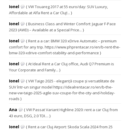
Ionel
{ VW Touareg 2017 at 55 euro/day: SUV Luxury,
Affordable at Alfa Rent a Car Cluj!... }
Ionel
{ Business Class and Winter Comfort: Jaguar F-Pace
2023 (AWD) – Available at a Special Price... }
Ionel
{ Rent a a car: BMW 320 xDrive Automatic – premium
comfort for any trip. https://www.phprentacar.ro/en/b-rent-the-
bmw-320-xdrive-comfort-stability-and-performance }
Ionel
{ At Ideal Rent a Car Cluj office, Audi Q7 Premium is
Your Corporate and Family... }
Ionel
{ VW Taigo 2025 - eleganță coupe și versatilitate de
SUV într-un singur model https://idealrentacar.ro/en/b-the-
new-vw-taigo-2025-agile-suv-coupe-for-the-city-and-holiday-
roads }
Ana
{ VW Passat Variant Highline 2020: rent a car Cluj from
43 euro, DSG, 2.0 TDI.... }
Ionel
{ Rent a car Cluj Airport: Skoda Scala 2024 from 25