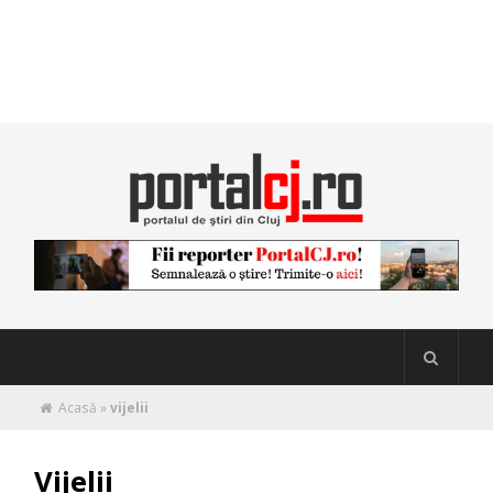
Acasă
»
vijelii
Vijelii