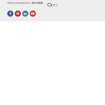
Ultima actualizare:
26.5.2026
8
°C