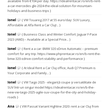
available from €104 per day. https://idealrentacar.ro/en/b-rent-
a-car-mercedes-gle-2024-the-ideal-solution-for-mountain-
holidays-and-business-trips }
Ionel
{ VW Touareg 2017 at 55 euro/day: SUV Luxury,
Affordable at Alfa Rent a Car Cluj!... }
Ionel
{ Business Class and Winter Comfort: Jaguar F-Pace
2023 (AWD) – Available at a Special Price... }
Ionel
{ Rent a a car: BMW 320 xDrive Automatic – premium
comfort for any trip. https://www.phprentacar.ro/en/b-rent-the-
bmw-320-xdrive-comfort-stability-and-performance }
Ionel
{ At Ideal Rent a Car Cluj office, Audi Q7 Premium is
Your Corporate and Family... }
Ionel
{ VW Taigo 2025 - eleganță coupe și versatilitate de
SUV într-un singur model https://idealrentacar.ro/en/b-the-
new-vw-taigo-2025-agile-suv-coupe-for-the-city-and-holiday-
roads }
Ana
{ VW Passat Variant Highline 2020: rent a car Cluj from