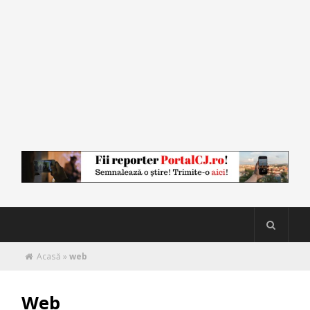
Acasă
»
web
Web