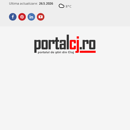
Ultima actualizare:
26.5.2026
8
°C