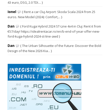
43 euro, DSG, 2.0 TDI.... }
Ionel
{ Rent a car Cluj Airport: Skoda Scala 2024 from 25
euros. New Model (2024): Comfort,... }
Dan
{ Ford Kuga Hybrid 2024 ST-Line 4x4 in Cluj: Rent it from
€57/day! https://idealrentacar.ro/en/b-end-of-year-offer-new-
ford-kuga-hybrid-2024-st-line-awd }
Dan
{ The Urban Silhouette of the Future: Discover the Bold
Design of the New 2026 Kia... }