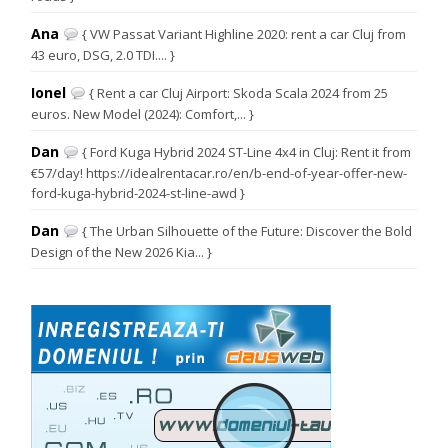
Ana
{ VW Passat Variant Highline 2020: rent a car Cluj from
43 euro, DSG, 2.0 TDI.... }
Ionel
{ Rent a car Cluj Airport: Skoda Scala 2024 from 25
euros. New Model (2024): Comfort,... }
Dan
{ Ford Kuga Hybrid 2024 ST-Line 4x4 in Cluj: Rent it from
€57/day! https://idealrentacar.ro/en/b-end-of-year-offer-new-
ford-kuga-hybrid-2024-st-line-awd }
Dan
{ The Urban Silhouette of the Future: Discover the Bold
Design of the New 2026 Kia... }