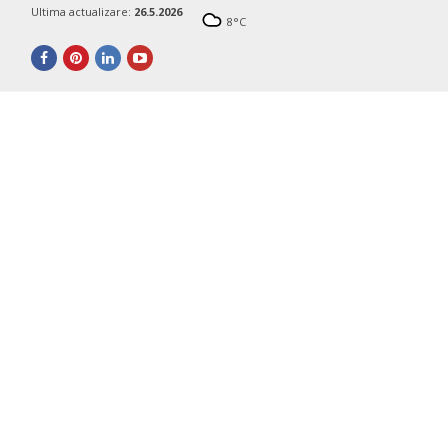
Ultima actualizare:
26.5.2026
8
°C