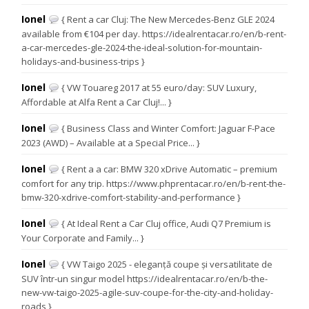
Ionel
{ Rent a car Cluj: The New Mercedes-Benz GLE 2024
available from €104 per day. https://idealrentacar.ro/en/b-rent-
a-car-mercedes-gle-2024-the-ideal-solution-for-mountain-
holidays-and-business-trips }
Ionel
{ VW Touareg 2017 at 55 euro/day: SUV Luxury,
Affordable at Alfa Rent a Car Cluj!... }
Ionel
{ Business Class and Winter Comfort: Jaguar F-Pace
2023 (AWD) – Available at a Special Price... }
Ionel
{ Rent a a car: BMW 320 xDrive Automatic – premium
comfort for any trip. https://www.phprentacar.ro/en/b-rent-the-
bmw-320-xdrive-comfort-stability-and-performance }
Ionel
{ At Ideal Rent a Car Cluj office, Audi Q7 Premium is
Your Corporate and Family... }
Ionel
{ VW Taigo 2025 - eleganță coupe și versatilitate de
SUV într-un singur model https://idealrentacar.ro/en/b-the-
new-vw-taigo-2025-agile-suv-coupe-for-the-city-and-holiday-
roads }