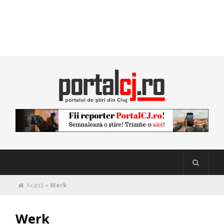
Acasă
»
Werk
Werk