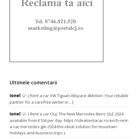
Ultimele comentarii
Ionel
{ Rent a car VW Tiguan Allspace 4Motion: Your reliable
partner for a carefree winter in... }
Ionel
{ Rent a car Cluj: The New Mercedes-Benz GLE 2024
available from €104 per day. https://idealrentacar.ro/en/b-rent-
a-car-mercedes-gle-2024-the-ideal-solution-for-mountain-
holidays-and-business-trips }