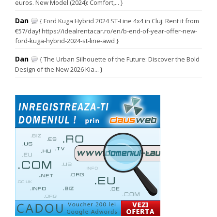
euros. New Model (2024): Comfort,... }
Dan
{ Ford Kuga Hybrid 2024 ST-Line 4x4 in Cluj: Rent it from
€57/day! https://idealrentacar.ro/en/b-end-of-year-offer-new-
ford-kuga-hybrid-2024-st-line-awd }
Dan
{ The Urban Silhouette of the Future: Discover the Bold
Design of the New 2026 Kia... }