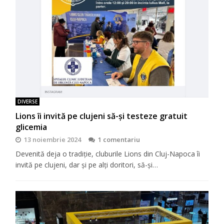
DIVERSE
Lions îi invită pe clujeni să-şi testeze gratuit
glicemia
13 noiembrie 2024
1 comentariu
Devenită deja o tradiţie, cluburile Lions din Cluj-Napoca îi
invită pe clujeni, dar şi pe alţi doritori, să-şi…