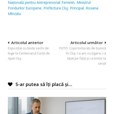
Naţională pentru Antreprenoriat Feminin
,
Ministrul
Fondurilor Europene
,
Prefectura Cluj
,
Principal
,
Roxana
Mînzatu
Navigare
Articolul anterior
Articolul următor
Expoziție cu texte vechi de
FOTO. Copii torturaţi de bunică
în
lege la Centenarul Curţii de
în Cluj. I-a ars cu ţigara, i-a
articole
Apel Cluj
tăiat pe faţă şi i-a trimis la
cerşit
S-ar putea să îți placă și…