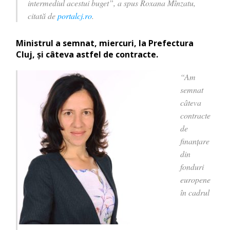
intermediul acestui buget”, a spus Roxana Mînzatu,
citată de
portalcj.ro
.
Ministrul a semnat, miercuri, la Prefectura
Cluj, şi câteva astfel de contracte.
“Am
semnat
câteva
contracte
de
finanţare
din
fonduri
europene
în cadrul