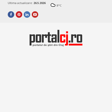
Ultima actualizare:
26.5.2026
8
°C