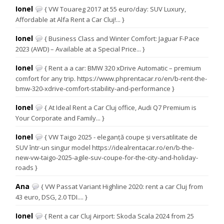
Ionel
{ VW Touareg 2017 at 55 euro/day: SUV Luxury,
Affordable at Alfa Rent a Car Cluj!... }
Ionel
{ Business Class and Winter Comfort: Jaguar F-Pace
2023 (AWD) – Available at a Special Price... }
Ionel
{ Rent a a car: BMW 320 xDrive Automatic – premium
comfort for any trip. https://www.phprentacar.ro/en/b-rent-the-
bmw-320-xdrive-comfort-stability-and-performance }
Ionel
{ At Ideal Rent a Car Cluj office, Audi Q7 Premium is
Your Corporate and Family... }
Ionel
{ VW Taigo 2025 - eleganță coupe și versatilitate de
SUV într-un singur model https://idealrentacar.ro/en/b-the-
new-vw-taigo-2025-agile-suv-coupe-for-the-city-and-holiday-
roads }
Ana
{ VW Passat Variant Highline 2020: rent a car Cluj from
43 euro, DSG, 2.0 TDI.... }
Ionel
{ Rent a car Cluj Airport: Skoda Scala 2024 from 25