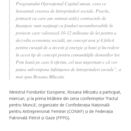
Programului Operaţional Capital uman, ceea ce
înseamnă crearea de întreprinderi sociale. Practic,
primarii cu care am semnat astăzi contractele de
finanţare sunt susţinuţi cu fonduri nerambursabile în
proiecte care valorează 10-12 milioane de lei pentru a
dezvolta economia socială, un concept nou şi îi felicit
pentru curajul de a investi şi energie şi bani şi încredere
în acest tip de concept pentru comunităţile domniilor lor.
Prin banii pe care îi oferim, cel mai important e că vor
putea subvenţiona înfiinţarea de întreprinderi sociale”, a
mai spus Roxana Mînzatu.
Ministrul Fondurilor Europene, Roxana Mînzatu a participat,
miercuri, şi la prima întâlnire din seria conferinţelor ‘Pactul
pentru Muncă’, organizate de Confederaţia Naţională
pentru Antreprenoriat Feminin (CONAF) şi de Federaţia
Patronală Petrol şi Gaze (FPPG).