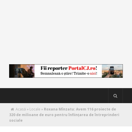
Acasă
»
Locale
»
Roxana Mînzatu: Avem 116 proiecte de
320 de milioane de euro pentru înfiinţarea de întreprinderi
sociale