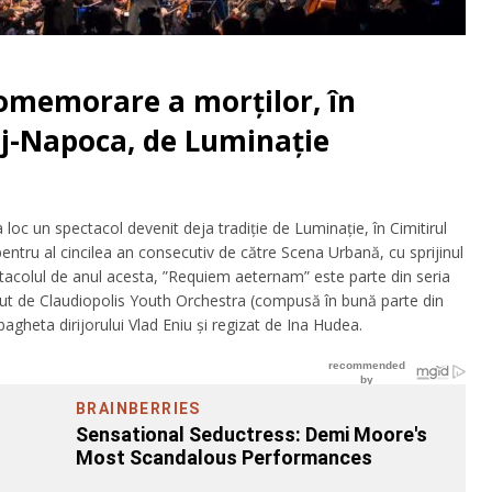
comemorare a morților, în
uj-Napoca, de Luminație
 loc un spectacol devenit deja tradiție de Luminație, în Cimitirul
ntru al cincilea an consecutiv de către Scena Urbană, cu sprijinul
ectacolul de anul acesta, ”Requiem aeternam” este parte din seria
ut de Claudiopolis Youth Orchestra (compusă în bună parte din
bagheta dirijorului Vlad Eniu și regizat de Ina Hudea.