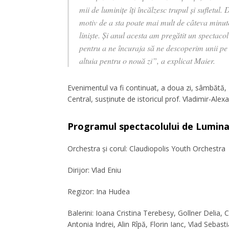
mii de luminițe îți încălzesc trupul și sufletul
motiv de a sta poate mai mult de câteva minute
liniște. Și anul acesta am pregătit un spectacol
pentru a ne încuraja să ne descoperim unii pe
altuia pentru o nouă zi”, a explicat Maier.
Evenimentul va fi continuat, a doua zi, sâmbătă, 2
Central, susţinute de istoricul prof. Vladimir-Alex
Programul spectacolului de Lumina
Orchestra și corul: Claudiopolis Youth Orchestra
Dirijor: Vlad Eniu
Regizor: Ina Hudea
Balerini: Ioana Cristina Terebesy, Gollner Delia
Antonia Indrei, Alin Rîpă, Florin Ianc, Vlad Seb