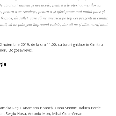
. De cinci ani suntem și noi acolo, pentru a le oferi oamenilor un
, pentru a se reculege, pentru a-și oferi poate mai multă pace și
 frumos, de suflet, care să ne unească pe toți cei prezenți în cimitir,
 alții, să ne plângem împreună rudele, dar să ne și dăm curaj unul
 noiembrie 2019, de la ora 11.00, cu tururi ghidate în Cimitirul
andru Bogosavlievici.
ție
, Camelia Rațiu, Anamaria Boancă, Oana Siminic, Raluca Perde,
astian, Sergiu Hosu, Antonio Mon, Mihai Ciocmărean