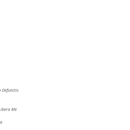
 Defunctis
Libera Me
na