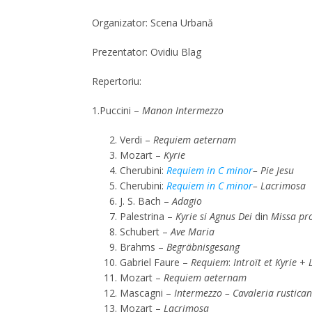
Organizator: Scena Urbană
Prezentator: Ovidiu Blag
Repertoriu:
1.Puccini –
Manon Intermezzo
Verdi –
Requiem aeternam
Mozart –
Kyrie
Cherubini:
Requiem in C minor
– Pie Jesu
Cherubini:
Requiem in C minor
– Lacrimosa
J. S. Bach –
Adagio
Palestrina –
Kyrie si Agnus Dei
din
Missa pro
Schubert –
Ave Maria
Brahms –
Begräbnisgesang
Gabriel Faure –
Requiem
:
Introït et Kyrie
+
Mozart –
Requiem aeternam
Mascagni –
Intermezzo – Cavaleria rustica
Mozart –
Lacrimosa