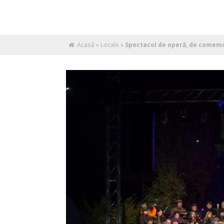
Acasă
»
Locale
»
Spectacol de operă, de comemor