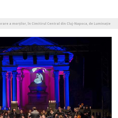
are a morților, în Cimitirul Central din Cluj-Napoca, de Luminație