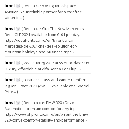
Ionel
{ Rent a car VW Tiguan Allspace
4Motion: Your reliable partner for a carefree
winter in... }
Ionel
{ Rent a car Cluj: The New Mercedes-
Benz GLE 2024 available from €104 per day.
https://idealrentacar.ro/en/b-rent-a-car-
mercedes-gle-2024-the-ideal-solution-for-
mountain-holidays-and-business-trips }
Ionel
{ VW Touareg 2017 at 55 euro/day: SUV
Luxury, Affordable at Alfa Rent a Car Cluj!... }
Ionel
{ Business Class and Winter Comfort:
Jaguar F-Pace 2023 (AWD) – Available at a Special
Price... }
Ionel
{ Rent a a car: BMW 320 xDrive
Automatic – premium comfort for any trip.
https://www.phprentacar.ro/en/b-rent-the-bmw-
320-xdrive-comfort-stability-and-performance }