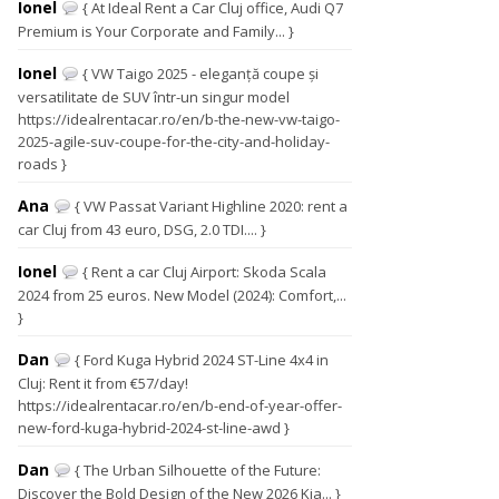
Ionel
{ At Ideal Rent a Car Cluj office, Audi Q7
Premium is Your Corporate and Family... }
Ionel
{ VW Taigo 2025 - eleganță coupe și
versatilitate de SUV într-un singur model
https://idealrentacar.ro/en/b-the-new-vw-taigo-
2025-agile-suv-coupe-for-the-city-and-holiday-
roads }
Ana
{ VW Passat Variant Highline 2020: rent a
car Cluj from 43 euro, DSG, 2.0 TDI.... }
Ionel
{ Rent a car Cluj Airport: Skoda Scala
2024 from 25 euros. New Model (2024): Comfort,...
}
Dan
{ Ford Kuga Hybrid 2024 ST-Line 4x4 in
Cluj: Rent it from €57/day!
https://idealrentacar.ro/en/b-end-of-year-offer-
new-ford-kuga-hybrid-2024-st-line-awd }
Dan
{ The Urban Silhouette of the Future:
Discover the Bold Design of the New 2026 Kia... }