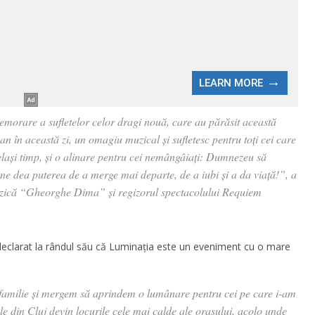
orare a sufletelor celor dragi nouă, care au părăsit această
n în această zi, un omagiu muzical și sufletesc pentru toți cei care
elași timp, și o alinare pentru cei nemângâiați: Dumnezeu să
 ne dea puterea de a merge mai departe, de a iubi și a da viață!”, a
zică “Gheorghe Dima” și regizorul spectacolului Requiem
eclarat la rândul său că Luminația este un eveniment cu o mare
 familie și mergem să aprindem o lumânare pentru cei pe care i-am
rele din Cluj devin locurile cele mai calde ale orașului, acolo unde