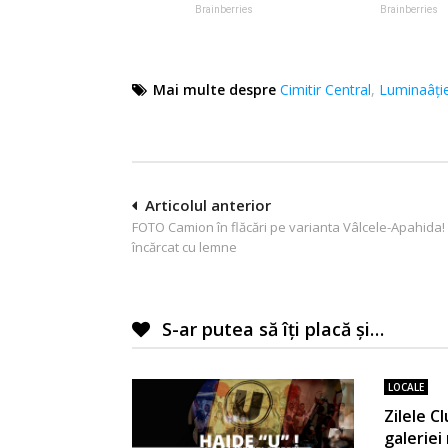
Mai multe despre
Cimitir Central
,
Luminaâți
Navigare
Articolul anterior
FOTO Camion în flăcări pe varianta Vâlcele-Apahida!
în
încărcat cu lemne
articole
S-ar putea să îți placă și…
LOCALE
Zilele C
galeriei