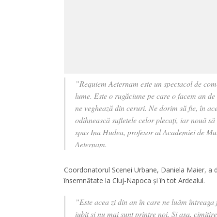
”Requiem Aeternam este un spectacol de comem
lume. Este o rugăciune pe care o facem an de a
ne veghează din ceruri. Ne dorim să fie, în ac
odihnească sufletele celor plecați, iar nouă să
spus Ina Hudea, profesor al Academiei de Mu
Aeternam.
Coordonatorul Scenei Urbane, Daniela Maier, a d
însemnătate la Cluj-Napoca și în tot Ardealul.
”Este acea zi din an în care ne luăm întreaga
iubit și nu mai sunt printre noi. Și așa, cimiti