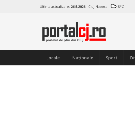
Ultima actualizare:
26.5.2026
Cluj-Napoca
8
°C
Locale
Naţionale
Sport
Di