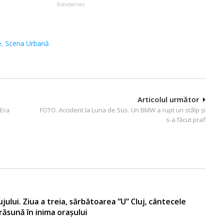
e
,
Scena Urbană
Articolul următor
 Era
FOTO. Accident la Luna de Sus. Un BMW a rupt un stâlp şi
s-a făcut praf
lujului. Ziua a treia, sărbătoarea ”U” Cluj, cântecele
 răsună în inima orașului