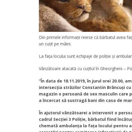
Din primele informaţii reiese că bărbatul avea faţa
un cuţit pe mâini.
La faţa locului sunt echipaje de poliţie şi ambulan
Vânzătoare atacată cu cuţitul în Gheorgheni – Pozi
“În data de 18.11.2019, în jurul orei 20.00, am
intersecția străzilor Constantin Brâncuși cu
magazin o persoană de sex masculin care pu
a încercat să sustragă bani din casa de mar
În ajutorul vânzătoarei a intervenit o persoa
cadrul Secției 3 Poliție, bărbatul fiind încăt
chemată ambulanța la fața locului pentru ac