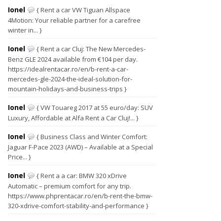
Ionel
{ Rent a car VW Tiguan Allspace
4Motion: Your reliable partner for a carefree
winter in... }
Ionel
{ Rent a car Cluj: The New Mercedes-
Benz GLE 2024 available from €104 per day.
https://idealrentacar.ro/en/b-rent-a-car-
mercedes-gle-2024-the-ideal-solution-for-
mountain-holidays-and-business-trips }
Ionel
{ VW Touareg 2017 at 55 euro/day: SUV
Luxury, Affordable at Alfa Rent a Car Cluj!... }
Ionel
{ Business Class and Winter Comfort:
Jaguar F-Pace 2023 (AWD) – Available at a Special
Price... }
Ionel
{ Rent a a car: BMW 320 xDrive
Automatic – premium comfort for any trip.
https://www.phprentacar.ro/en/b-rent-the-bmw-
320-xdrive-comfort-stability-and-performance }