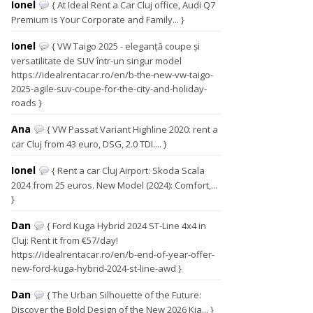
Ionel
{ At Ideal Rent a Car Cluj office, Audi Q7
Premium is Your Corporate and Family... }
Ionel
{ VW Taigo 2025 - eleganță coupe și
versatilitate de SUV într-un singur model
https://idealrentacar.ro/en/b-the-new-vw-taigo-
2025-agile-suv-coupe-for-the-city-and-holiday-
roads }
Ana
{ VW Passat Variant Highline 2020: rent a
car Cluj from 43 euro, DSG, 2.0 TDI.... }
Ionel
{ Rent a car Cluj Airport: Skoda Scala
2024 from 25 euros. New Model (2024): Comfort,...
}
Dan
{ Ford Kuga Hybrid 2024 ST-Line 4x4 in
Cluj: Rent it from €57/day!
https://idealrentacar.ro/en/b-end-of-year-offer-
new-ford-kuga-hybrid-2024-st-line-awd }
Dan
{ The Urban Silhouette of the Future:
Discover the Bold Design of the New 2026 Kia... }