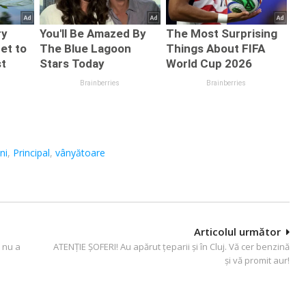
ni
,
Principal
,
vânyătoare
Articolul următor
ă nu a
ATENȚIE ȘOFERI! Au apărut ţeparii şi în Cluj. Vă cer benzină
şi vă promit aur!