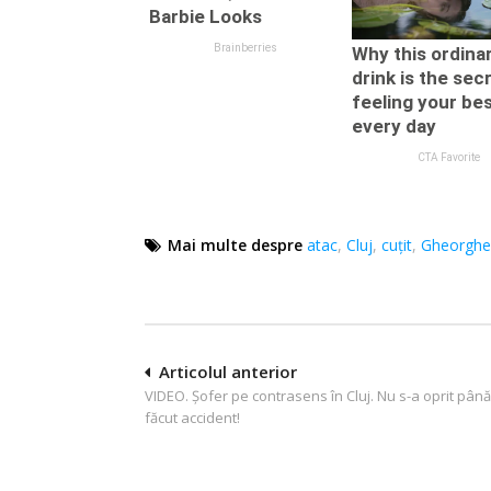
Mai multe despre
atac
,
Cluj
,
cuțit
,
Gheorghe
Navigare
Articolul anterior
VIDEO. Şofer pe contrasens în Cluj. Nu s-a oprit pân
în
făcut accident!
articole