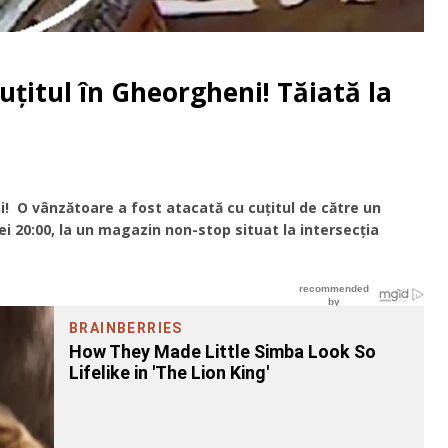
ţitul în Gheorgheni! Tăiată la
! O vânzătoare a fost atacată cu cuţitul de către un
rei 20:00, la un magazin non-stop situat la intersecţia