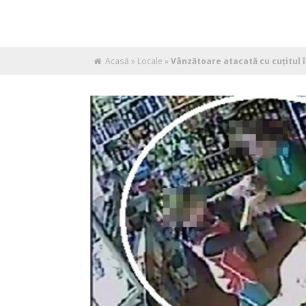
Acasă
»
Locale
»
Vânzătoare atacată cu cuţitul î