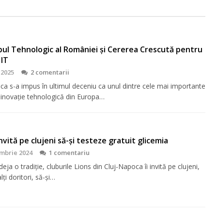
bul Tehnologic al României și Cererea Crescută pentru
 IT
 2025
2 comentarii
ca s-a impus în ultimul deceniu ca unul dintre cele mai importante
 inovație tehnologică din Europa…
 invită pe clujeni să-şi testeze gratuit glicemia
mbrie 2024
1 comentariu
eja o tradiţie, cluburile Lions din Cluj-Napoca îi invită pe clujeni,
lţi doritori, să-şi…