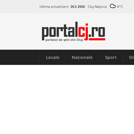
Ultima actualizare:
26.5.2026
Cluj-Napoca
8
°C
Locale
Naţionale
Sport
Di