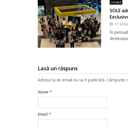
LOCALE
SOLE adu
Exclusiv
17 octo
În perioa
destinația
Lasă un răspuns
Adresa ta de email nu va fi publicată.
Câmpurile o
Nume
*
Email
*