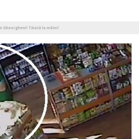
n Gheorgheni! Tăiată la mâini!