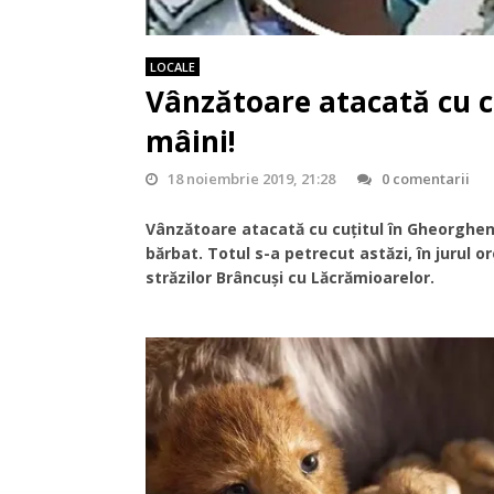
LOCALE
Vânzătoare atacată cu cu
mâini!
18 noiembrie 2019, 21:28
0 comentarii
Vânzătoare atacată cu cuţitul în Gheorgheni
bărbat. Totul s-a petrecut astăzi, în jurul o
străzilor Brâncuși cu Lăcrămioarelor.