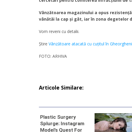
cercetări pentru comiterea infracțiunii de t
Vânzătoarea magazinului a opus rezistenţă.
vânătăi la cap şi gât, iar în zona degetelor 
Vom reveni cu detalii.
Știre
Vânzătoare atacată cu cuţitul în Gheorgheni
FOTO: ARHIVA
Articole Similare: