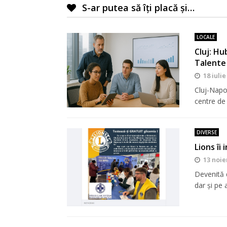
S-ar putea să îți placă și…
LOCALE
Cluj: Hu
Talente
18 iulie
Cluj-Napo
centre de
DIVERSE
Lions îi
13 noie
Devenită d
dar şi pe a