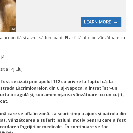
 acoperită şi a vrut să fure banii. El ar fi tăiat-o pe vânzătoare cu
ţă.
ția IPJ Cluj:
 fost sesizați prin apelul 112 cu privire la faptul că, la
 strada Lăcrimioarelor, din Cluj-Napoca, a intrat într-un
rta o cagulă și, sub amenințarea vânzătoarei cu un cuțit,
cat.
nă care se afla în zonă. La scurt timp a ajuns și patrula din
ușat.
Vânzătoarea a suferit leziuni, motiv pentru care a fost
ordarea îngrijirilor medicale.
În continuare se fac