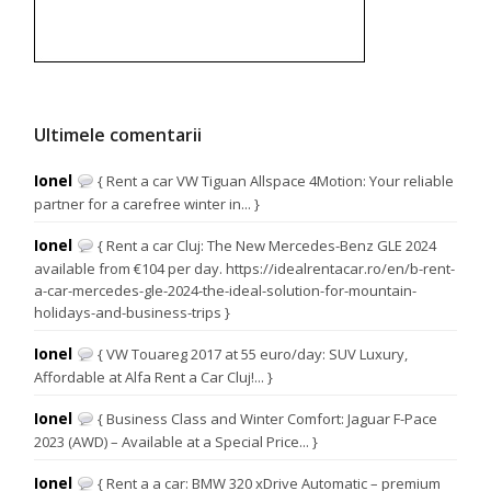
Ultimele comentarii
Ionel
{ Rent a car VW Tiguan Allspace 4Motion: Your reliable
partner for a carefree winter in... }
Ionel
{ Rent a car Cluj: The New Mercedes-Benz GLE 2024
available from €104 per day. https://idealrentacar.ro/en/b-rent-
a-car-mercedes-gle-2024-the-ideal-solution-for-mountain-
holidays-and-business-trips }
Ionel
{ VW Touareg 2017 at 55 euro/day: SUV Luxury,
Affordable at Alfa Rent a Car Cluj!... }
Ionel
{ Business Class and Winter Comfort: Jaguar F-Pace
2023 (AWD) – Available at a Special Price... }
Ionel
{ Rent a a car: BMW 320 xDrive Automatic – premium