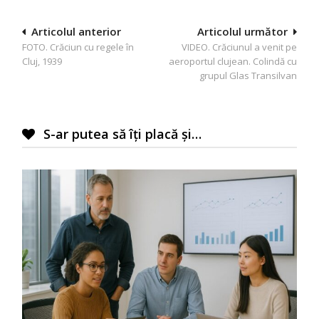
Navigare
Articolul anterior
Articolul următor
FOTO. Crăciun cu regele în
VIDEO. Crăciunul a venit pe
în
Cluj, 1939
aeroportul clujean. Colindă cu
articole
grupul Glas Transilvan
S-ar putea să îți placă și…