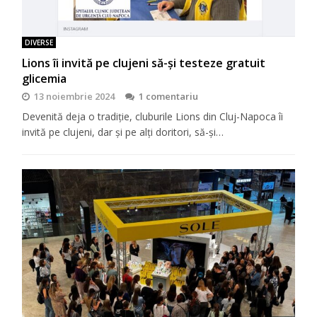
DIVERSE
Lions îi invită pe clujeni să-şi testeze gratuit
glicemia
13 noiembrie 2024
1 comentariu
Devenită deja o tradiţie, cluburile Lions din Cluj-Napoca îi
invită pe clujeni, dar şi pe alţi doritori, să-şi…