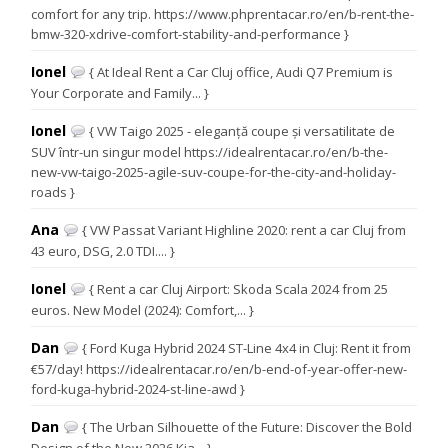
comfort for any trip. https://www.phprentacar.ro/en/b-rent-the-
bmw-320-xdrive-comfort-stability-and-performance }
Ionel
{ At Ideal Rent a Car Cluj office, Audi Q7 Premium is
Your Corporate and Family... }
Ionel
{ VW Taigo 2025 - eleganță coupe și versatilitate de
SUV într-un singur model https://idealrentacar.ro/en/b-the-
new-vw-taigo-2025-agile-suv-coupe-for-the-city-and-holiday-
roads }
Ana
{ VW Passat Variant Highline 2020: rent a car Cluj from
43 euro, DSG, 2.0 TDI.... }
Ionel
{ Rent a car Cluj Airport: Skoda Scala 2024 from 25
euros. New Model (2024): Comfort,... }
Dan
{ Ford Kuga Hybrid 2024 ST-Line 4x4 in Cluj: Rent it from
€57/day! https://idealrentacar.ro/en/b-end-of-year-offer-new-
ford-kuga-hybrid-2024-st-line-awd }
Dan
{ The Urban Silhouette of the Future: Discover the Bold