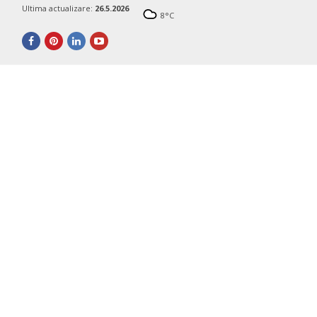
Ultima actualizare:
26.5.2026
8
°C