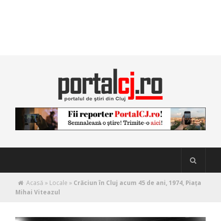
Acasă
»
Locale
»
Crăciun în Cluj acum 45 de ani, 1974, Piaţa
Mihai Viteazul