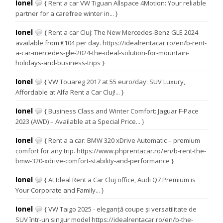
Ionel
{ Rent a car VW Tiguan Allspace 4Motion: Your reliable
partner for a carefree winter in... }
Ionel
{ Rent a car Cluj: The New Mercedes-Benz GLE 2024
available from €104 per day. https://idealrentacar.ro/en/b-rent-
a-car-mercedes-gle-2024-the-ideal-solution-for-mountain-
holidays-and-business-trips }
Ionel
{ VW Touareg 2017 at 55 euro/day: SUV Luxury,
Affordable at Alfa Rent a Car Cluj!... }
Ionel
{ Business Class and Winter Comfort: Jaguar F-Pace
2023 (AWD) – Available at a Special Price... }
Ionel
{ Rent a a car: BMW 320 xDrive Automatic – premium
comfort for any trip. https://www.phprentacar.ro/en/b-rent-the-
bmw-320-xdrive-comfort-stability-and-performance }
Ionel
{ At Ideal Rent a Car Cluj office, Audi Q7 Premium is
Your Corporate and Family... }
Ionel
{ VW Taigo 2025 - eleganță coupe și versatilitate de
SUV într-un singur model https://idealrentacar.ro/en/b-the-