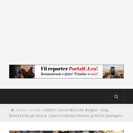
Acasă
»
Locale
»
VIDEO. Cursă Wizz Air Belgia – Cluj,
blocată de joi seara. Laura Codruța Kovesi, printre pasageri