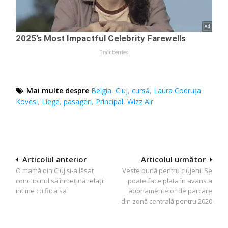
Mai multe despre
Belgia
,
Cluj
,
cursă
,
Laura Codruţa
Kovesi
,
Liege
,
pasageri
,
Principal
,
Wizz Air
Navigare
Articolul anterior
Articolul următor
O mamă din Cluj şi-a lăsat
Veste bună pentru clujeni. Se
în
concubinul să întreţină relaţii
poate face plata în avans a
articole
intime cu fiica sa
abonamentelor de parcare
din zonă centrală pentru 2020