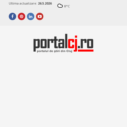
Ultima actualizare:
26.5.2026
8
°C