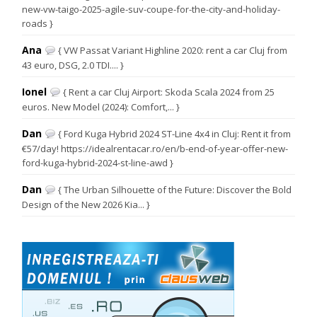
new-vw-taigo-2025-agile-suv-coupe-for-the-city-and-holiday-
roads }
Ana
{ VW Passat Variant Highline 2020: rent a car Cluj from
43 euro, DSG, 2.0 TDI.... }
Ionel
{ Rent a car Cluj Airport: Skoda Scala 2024 from 25
euros. New Model (2024): Comfort,... }
Dan
{ Ford Kuga Hybrid 2024 ST-Line 4x4 in Cluj: Rent it from
€57/day! https://idealrentacar.ro/en/b-end-of-year-offer-new-
ford-kuga-hybrid-2024-st-line-awd }
Dan
{ The Urban Silhouette of the Future: Discover the Bold
Design of the New 2026 Kia... }