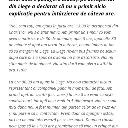
din Liege a declarat că nu a primit nicio
explicație pentru întârzierea de câteva ore.
“Noi, cam toți, am ajuns în jurul orei 13:00 în aeroportul din
Charleroi. Nu s-a știut nimic. Am primit un e-mail că vom
avea o întârziere de 30 de aminute, apoi 3 ore, apoi alte 30
de minute și apoi am urcat în autocar, ne-am îmbarcat iar
că să mergem la Liege. La Liege ne-am pus frumos pe scaun
după care ni s-a spus că avionul nu mai decolează. Noi nu
știm nimic de la nimeni. Nu știm dacă vom pleca astăzi la
ora 11:00.
La ora 00:00 am ajuns la Liege. Nu ne-a contactat niciun
reprezentant al companiei până în momentul de față. Am
primit apă, iar astăzi (n.r. vineri) la ora 8 au venit cu niște
sandwich-uri, iar apă ne-a venit la 5 dimineața. Noi cu copii
mici după noi. A fost inuman din partea celor de la Wizz Air
și nu putem să îi contactăm. Vrem doar să ajungem astăzi,
nici nu ne mai interesează pe ce aeroport. Doamna consul
ne-a spus că la 11:00 are promisiunea că vine un echipaj din