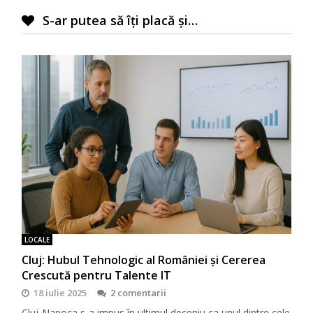
S-ar putea să îți placă și…
LOCALE
Cluj: Hubul Tehnologic al României și Cererea
Crescută pentru Talente IT
18 iulie 2025
2 comentarii
Cluj-Napoca s-a impus în ultimul deceniu ca unul dintre cele