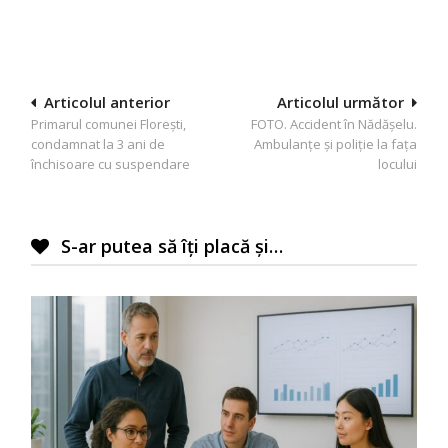
Navigare
Articolul anterior
Articolul următor
Primarul comunei Florești,
FOTO. Accident în Nădăşelu.
în
condamnat la 3 ani de
Ambulanţe şi poliţie la faţa
articole
închisoare cu suspendare
locului
S-ar putea să îți placă și…