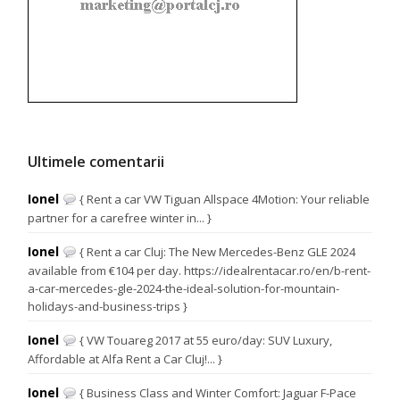
Ultimele comentarii
Ionel
{ Rent a car VW Tiguan Allspace 4Motion: Your reliable
partner for a carefree winter in... }
Ionel
{ Rent a car Cluj: The New Mercedes-Benz GLE 2024
available from €104 per day. https://idealrentacar.ro/en/b-rent-
a-car-mercedes-gle-2024-the-ideal-solution-for-mountain-
holidays-and-business-trips }
Ionel
{ VW Touareg 2017 at 55 euro/day: SUV Luxury,
Affordable at Alfa Rent a Car Cluj!... }
Ionel
{ Business Class and Winter Comfort: Jaguar F-Pace