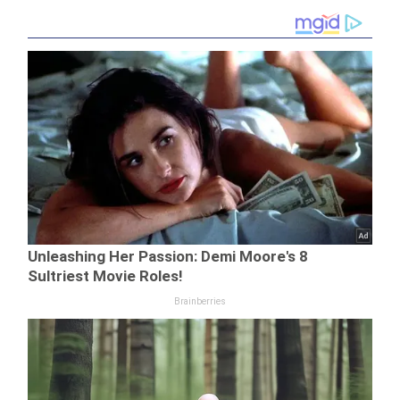
Pionierilor Cluj,
1964, ultimul an
de RPR. “Noi
succese în
muncă”