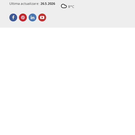
Ultima actualizare:
26.5.2026
8
°C