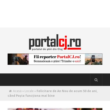
Acasă
»
Locale
»
Felicitare de An Nou de acum 50 de ani,
când Poşta funcţiona mai bine