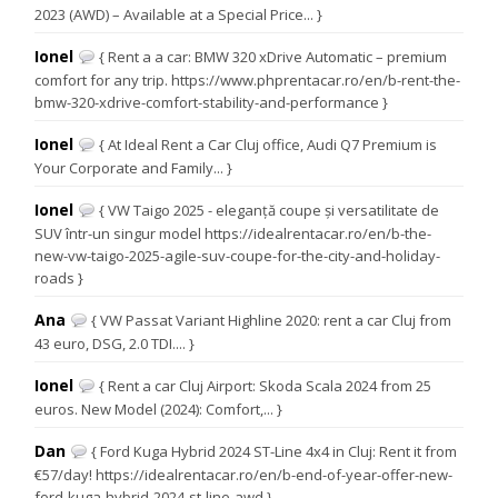
2023 (AWD) – Available at a Special Price... }
Ionel
{ Rent a a car: BMW 320 xDrive Automatic – premium
comfort for any trip. https://www.phprentacar.ro/en/b-rent-the-
bmw-320-xdrive-comfort-stability-and-performance }
Ionel
{ At Ideal Rent a Car Cluj office, Audi Q7 Premium is
Your Corporate and Family... }
Ionel
{ VW Taigo 2025 - eleganță coupe și versatilitate de
SUV într-un singur model https://idealrentacar.ro/en/b-the-
new-vw-taigo-2025-agile-suv-coupe-for-the-city-and-holiday-
roads }
Ana
{ VW Passat Variant Highline 2020: rent a car Cluj from
43 euro, DSG, 2.0 TDI.... }
Ionel
{ Rent a car Cluj Airport: Skoda Scala 2024 from 25
euros. New Model (2024): Comfort,... }
Dan
{ Ford Kuga Hybrid 2024 ST-Line 4x4 in Cluj: Rent it from
€57/day! https://idealrentacar.ro/en/b-end-of-year-offer-new-
ford-kuga-hybrid-2024-st-line-awd }