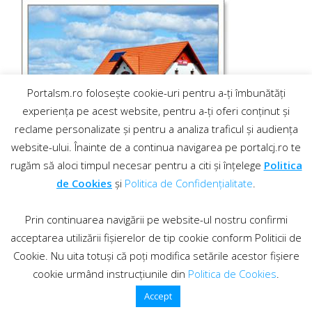
Portalsm.ro folosește cookie-uri pentru a-ți îmbunătăți
experiența pe acest website, pentru a-ți oferi conținut și
reclame personalizate și pentru a analiza traficul și audiența
website-ului. Înainte de a continua navigarea pe portalcj.ro te
rugăm să aloci timpul necesar pentru a citi și înțelege
Politica
de Cookies
și
Politica de Confidențialitate
.
Prin continuarea navigării pe website-ul nostru confirmi
acceptarea utilizării fișierelor de tip cookie conform Politicii de
Cookie. Nu uita totuși că poți modifica setările acestor fișiere
cookie urmând instrucțiunile din
Politica de Cookies
.
Contact
·
Regulament comentarii
© 2019 PortalCJ.ro. Toate drepturile sunt rezervate.
Accept