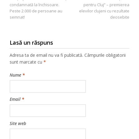
în
condamnată la închisoare.
pentru Cluj” – premierea
articole
Peste 2.000 de persoane au
elevilor clujeni cu rezultate
semnat!
deosebite
Lasă un răspuns
Adresa ta de email nu va fi publicată.
Câmpurile obligatorii
sunt marcate cu
*
Nume
*
Email
*
Site web