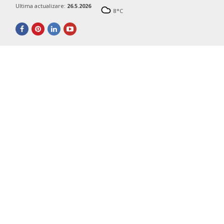
Ultima actualizare:
26.5.2026
8
°C