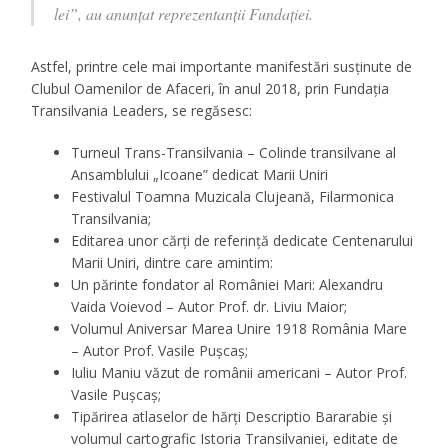
lei”, au anunțat reprezentanții Fundației.
Astfel, printre cele mai importante manifestări susținute de
Clubul Oamenilor de Afaceri, în anul 2018, prin Fundația
Transilvania Leaders, se regăsesc:
Turneul Trans-Transilvania – Colinde transilvane al
Ansamblului „Icoane” dedicat Marii Uniri
Festivalul Toamna Muzicala Clujeană, Filarmonica
Transilvania;
Editarea unor cărți de referință dedicate Centenarului
Marii Uniri, dintre care amintim:
Un părinte fondator al României Mari: Alexandru
Vaida Voievod – Autor Prof. dr. Liviu Maior;
Volumul Aniversar Marea Unire 1918 România Mare
– Autor Prof. Vasile Pușcaș;
Iuliu Maniu văzut de românii americani – Autor Prof.
Vasile Pușcaș;
Tipărirea atlaselor de hărți Descriptio Bararabie și
volumul cartografic Istoria Transilvaniei, editate de