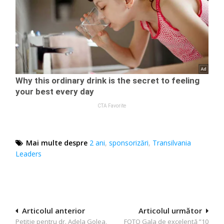
Mai multe despre
2 ani
,
sponsorizări
,
Transilvania
Leaders
Navigare
Articolul anterior
Articolul următor
Petiţie pentru dr. Adela Golea,
FOTO Gala de excelență ”10