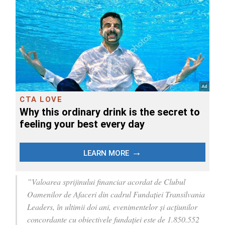
”Valoarea sprijinului financiar acordat de Clubul
Oamenilor de Afaceri din cadrul Fundației Transilvania
Leaders, în ultimii doi ani, evenimentelor și acțiunilor
concordante cu obiectivele fundației este de 1.850.552