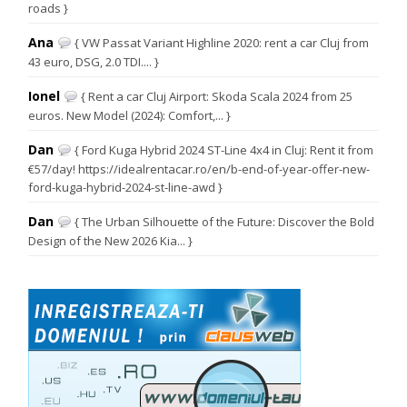
roads }
Ana
{ VW Passat Variant Highline 2020: rent a car Cluj from
43 euro, DSG, 2.0 TDI.... }
Ionel
{ Rent a car Cluj Airport: Skoda Scala 2024 from 25
euros. New Model (2024): Comfort,... }
Dan
{ Ford Kuga Hybrid 2024 ST-Line 4x4 in Cluj: Rent it from
€57/day! https://idealrentacar.ro/en/b-end-of-year-offer-new-
ford-kuga-hybrid-2024-st-line-awd }
Dan
{ The Urban Silhouette of the Future: Discover the Bold
Design of the New 2026 Kia... }