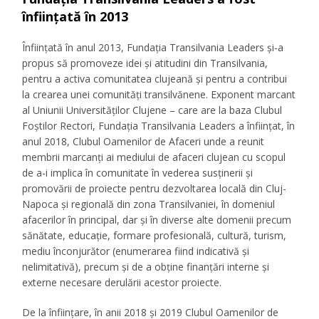
înființată în 2013
Înființată în anul 2013, Fundația Transilvania Leaders și-a
propus să promoveze idei și atitudini din Transilvania,
pentru a activa comunitatea clujeană și pentru a contribui
la crearea unei comunități transilvănene. Exponent marcant
al Uniunii Universităților Clujene – care are la baza Clubul
Foștilor Rectori, Fundația Transilvania Leaders a înființat, în
anul 2018, Clubul Oamenilor de Afaceri unde a reunit
membrii marcanți ai mediului de afaceri clujean cu scopul
de a-i implica în comunitate în vederea susținerii și
promovării de proiecte pentru dezvoltarea locală din Cluj-
Napoca și regională din zona Transilvaniei, în domeniul
afacerilor în principal, dar și în diverse alte domenii precum
sănătate, educație, formare profesională, cultură, turism,
mediu înconjurător (enumerarea fiind indicativă și
nelimitativă), precum și de a obține finanțări interne și
externe necesare derulării acestor proiecte.
De la înființare, în anii 2018 și 2019 Clubul Oamenilor de