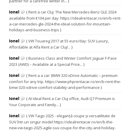
partner for a carefree winter in... }
Ionel
{ Rent a car Cluj: The New Mercedes-Benz GLE 2024
available from €104 per day. https://idealrentacar.ro/en/b-rent-
a-car-mercedes-gle-2024-the-ideal-solution-for-mountain-
holidays-and-business-trips }
Ionel
{ VW Touareg 2017 at 55 euro/day: SUV Luxury,
Affordable at Alfa Rent a Car Cluj!... }
Ionel
{ Business Class and Winter Comfort: Jaguar F-Pace
2023 (AWD) – Available at a Special Price... }
Ionel
{ Rent a a car: BMW 320 xDrive Automatic – premium
comfort for any trip. https://www.phprentacar.ro/en/b-rent-the-
bmw-320-xdrive-comfort-stability-and-performance }
Ionel
{ At Ideal Rent a Car Cluj office, Audi Q7 Premium is
Your Corporate and Family... }
Ionel
{ VW Taigo 2025 - eleganță coupe și versatilitate de
SUV într-un singur model https://idealrentacar.ro/en/b-the-
new-vw-taigo-2025-agile-suv-coupe-for-the-city-and-holiday-