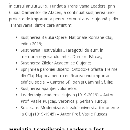
În cursul anului 2019, Fundația Transilvania Leaders, prin
Clubul Oamenilor de Afaceri, a continuat susținerea unor
proiecte de importanta pentru comunitatea clujeană și din
Transilvania, dintre care amintim:
Susținerea Balului Operei Naționale Române Cluj,
ediția 2019;
Susținerea Festivalului „Taragotul de aur”, în
memoria regretatului artist Dumitru Fărcaș;
Susținerea Zilelor Academice Clujene;
Sprijinirea parohiei Bisericii Ortodoxe Sfânta Treime
din Cluj-Napoca pentru edificarea unui important
edificiu social – Cantina Sf. Ioan și Căminul Sf. Ilie;
Susținerea apariției volumelor:
Leadership academic clujean (1919-2019) – Autori
Prof. Vasile Pușcaș, Veronica și Șerban Turcuș;
Societate. Modernizare. Idealul universitatii moderne
la Cluj (1919-1945) – Autor Prof. Vasile Pușcaș
Fundația Transilvania Leaders a fost