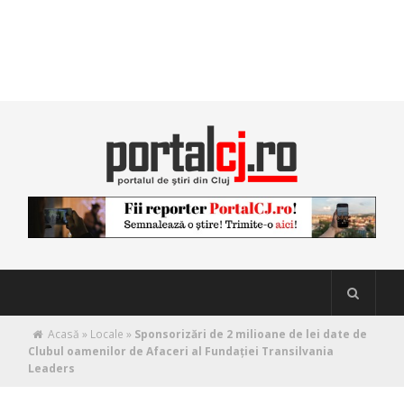
Acasă
»
Locale
»
Sponsorizări de 2 milioane de lei date de
Clubul oamenilor de Afaceri al Fundației Transilvania
Leaders