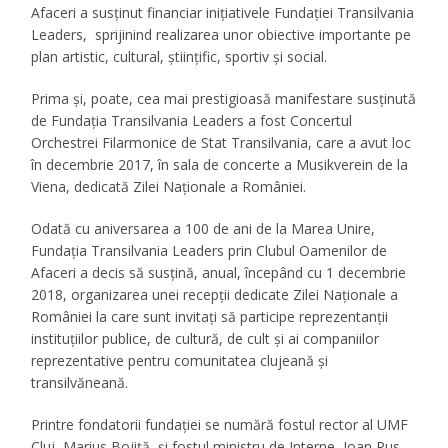
Afaceri a susținut financiar inițiativele Fundației Transilvania
Leaders, sprijinind realizarea unor obiective importante pe
plan artistic, cultural, științific, sportiv și social.
Prima și, poate, cea mai prestigioasă manifestare susținută
de Fundația Transilvania Leaders a fost Concertul
Orchestrei Filarmonice de Stat Transilvania, care a avut loc
în decembrie 2017, în sala de concerte a Musikverein de la
Viena, dedicată Zilei Naționale a României.
Odată cu aniversarea a 100 de ani de la Marea Unire,
Fundația Transilvania Leaders prin Clubul Oamenilor de
Afaceri a decis să susțină, anual, începând cu 1 decembrie
2018, organizarea unei recepții dedicate Zilei Naționale a
României la care sunt invitați să participe reprezentanții
instituțiilor publice, de cultură, de cult și ai companiilor
reprezentative pentru comunitatea clujeană și
transilvăneană.
Printre fondatorii fundației se numără fostul rector al UMF
Cluj, Marius Bojiță, și fostul ministru de Interne, Ioan Rus.