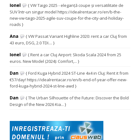
Ionel
{ VW Taigo 2025 - eleganță coupe și versatilitate de
SUV într-un singur model https://idealrentacar.ro/en/b-the-
new-vw-taigo-2025-agile-suv-coupe-for-the-city-and-holiday-
roads }
Ana
{ VW Passat Variant Highline 2020: rent a car Cluj from
43 euro, DSG, 2.0 TDI.... }
Ionel
{ Rent a car Cluj Airport: Skoda Scala 2024 from 25
euros. New Model (2024): Comfort,... }
Dan
{ Ford Kuga Hybrid 2024 ST-Line 4x4 in Cluj: Rent it from
€57/day! https://idealrentacar.ro/en/b-end-of-year-offer-new-
ford-kuga-hybrid-2024-st-line-awd }
Dan
{ The Urban Silhouette of the Future: Discover the Bold
Design of the New 2026 Kia... }