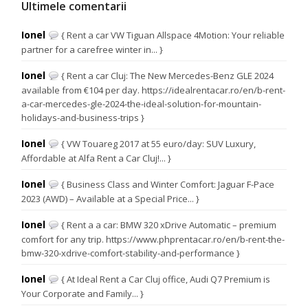
Ultimele comentarii
Ionel
{ Rent a car VW Tiguan Allspace 4Motion: Your reliable
partner for a carefree winter in... }
Ionel
{ Rent a car Cluj: The New Mercedes-Benz GLE 2024
available from €104 per day. https://idealrentacar.ro/en/b-rent-
a-car-mercedes-gle-2024-the-ideal-solution-for-mountain-
holidays-and-business-trips }
Ionel
{ VW Touareg 2017 at 55 euro/day: SUV Luxury,
Affordable at Alfa Rent a Car Cluj!... }
Ionel
{ Business Class and Winter Comfort: Jaguar F-Pace
2023 (AWD) – Available at a Special Price... }
Ionel
{ Rent a a car: BMW 320 xDrive Automatic – premium
comfort for any trip. https://www.phprentacar.ro/en/b-rent-the-
bmw-320-xdrive-comfort-stability-and-performance }
Ionel
{ At Ideal Rent a Car Cluj office, Audi Q7 Premium is
Your Corporate and Family... }