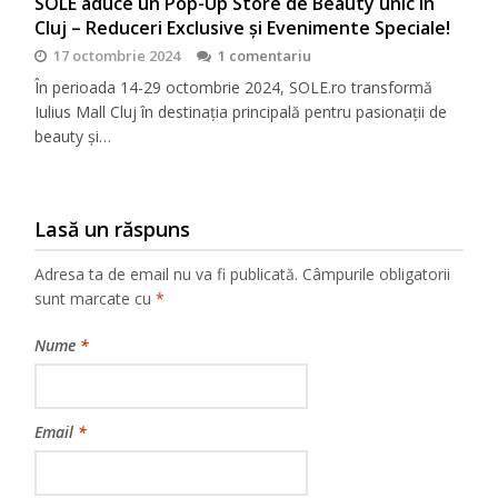
SOLE aduce un Pop-Up Store de Beauty unic în
Cluj – Reduceri Exclusive și Evenimente Speciale!
17 octombrie 2024
1 comentariu
În perioada 14-29 octombrie 2024, SOLE.ro transformă
Iulius Mall Cluj în destinația principală pentru pasionații de
beauty și…
Lasă un răspuns
Adresa ta de email nu va fi publicată.
Câmpurile obligatorii
sunt marcate cu
*
Nume
*
Email
*