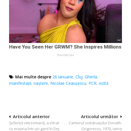
Mai multe despre
26 ianuarie
,
Cluj
,
Gherla
,
manifestaţii
,
naştere
,
Nicolae Ceauşescu
,
PCR
,
vizită
Navigare
Articolul anterior
Articolul următor
Șoferiță vitezomană, a intrat
Cartierul ciobănaşului Donath.
în
cu mașina într-un gard în Dej
Grigorescu, 1970, iarna