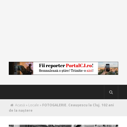
Acasă
»
Locale
»
FOTOGALERIE. Ceauşescu la Cluj. 102 ani
de la naştere