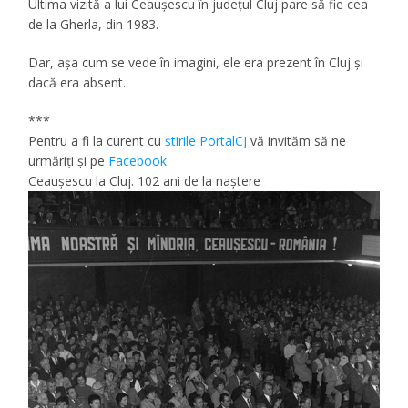
Ultima vizită a lui Ceauşescu în judeţul Cluj pare să fie cea
de la Gherla, din 1983.
Dar, aşa cum se vede în imagini, ele era prezent în Cluj şi
dacă era absent.
***
Pentru a fi la curent cu
ştirile PortalCJ
vă invităm să ne
urmăriţi şi pe
Facebook
.
Ceauşescu la Cluj. 102 ani de la naştere