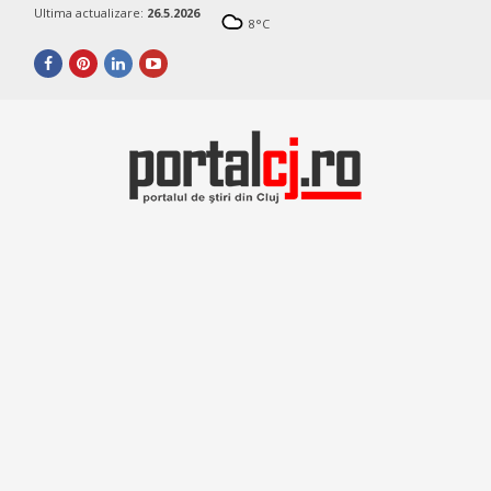
Ultima actualizare:
26.5.2026
8
°C