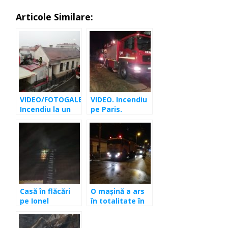
Articole Similare:
VIDEO/FOTOGALERIE.
VIDEO. Incendiu
Incendiu la un
pe Paris.
local din
Acoperiş în
Haşdeu! Putea
flăcări
să fie un
dezastru
Casă în flăcări
O maşină a ars
pe Ionel
în totalitate în
Teodoreanu
Apahida