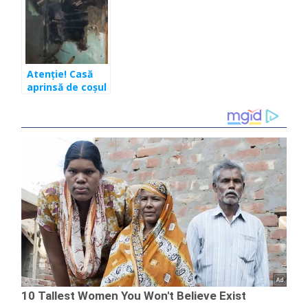
Atenţie! Casă
aprinsă de coşul
de fum. Au
intervenit
pompierii