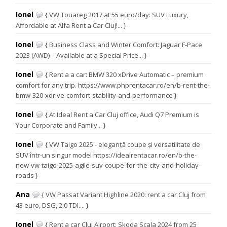
Ionel
{ VW Touareg 2017 at 55 euro/day: SUV Luxury,
Affordable at Alfa Rent a Car Cluj!... }
Ionel
{ Business Class and Winter Comfort: Jaguar F-Pace
2023 (AWD) – Available at a Special Price... }
Ionel
{ Rent a a car: BMW 320 xDrive Automatic – premium
comfort for any trip. https://www.phprentacar.ro/en/b-rent-the-
bmw-320-xdrive-comfort-stability-and-performance }
Ionel
{ At Ideal Rent a Car Cluj office, Audi Q7 Premium is
Your Corporate and Family... }
Ionel
{ VW Taigo 2025 - eleganță coupe și versatilitate de
SUV într-un singur model https://idealrentacar.ro/en/b-the-
new-vw-taigo-2025-agile-suv-coupe-for-the-city-and-holiday-
roads }
Ana
{ VW Passat Variant Highline 2020: rent a car Cluj from
43 euro, DSG, 2.0 TDI.... }
Ionel
{ Rent a car Cluj Airport: Skoda Scala 2024 from 25