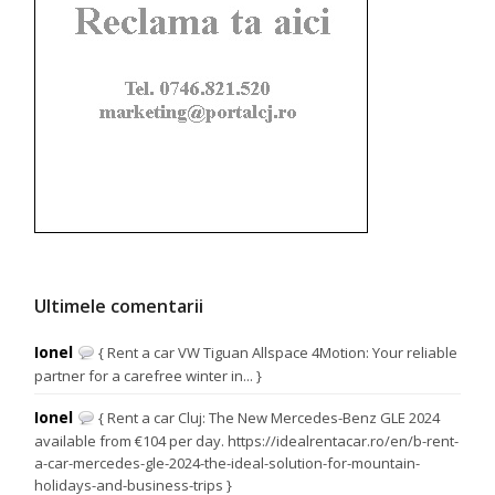
Ultimele comentarii
Ionel
{ Rent a car VW Tiguan Allspace 4Motion: Your reliable
partner for a carefree winter in... }
Ionel
{ Rent a car Cluj: The New Mercedes-Benz GLE 2024
available from €104 per day. https://idealrentacar.ro/en/b-rent-
a-car-mercedes-gle-2024-the-ideal-solution-for-mountain-
holidays-and-business-trips }