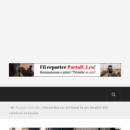
Acasă
»
Locale
»
Incendiu cu victimă la un imobil din
centrul orașului