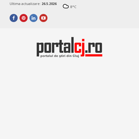
Ultima actualizare:
26.5.2026
8
°C