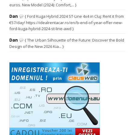
euros. New Model (2024): Comfort,... }
Dan
{ Ford Kuga Hybrid 2024 ST-Line 4x4 in Cluj: Rent it from
€57/day! https://idealrentacar.ro/en/b-end-of-year-offer-new-
ford-kuga-hybrid-2024-st-line-awd }
Dan
{ The Urban Silhouette of the Future: Discover the Bold
Design of the New 2026 Kia... }