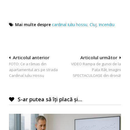
Mai multe despre
cardinal iuliu hossu
,
Cluj
,
incendiu
Navigare
Articolul anterior
Articolul următor
FOTO: Ce a rămas din
VIDEO Rampa de gunoi de la
în
apartamentul ars pe strada
Pata Rât, imagini
articole
Cardinal Iuliu Hossu
SPECTACULOASE din dronă!
S-ar putea să îți placă și…