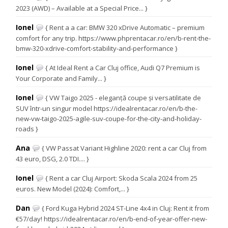
2023 (AWD) – Available at a Special Price... }
Ionel
{ Rent a a car: BMW 320 xDrive Automatic – premium
comfort for any trip. https://www.phprentacar.ro/en/b-rent-the-
bmw-320-xdrive-comfort-stability-and-performance }
Ionel
{ At Ideal Rent a Car Cluj office, Audi Q7 Premium is
Your Corporate and Family... }
Ionel
{ VW Taigo 2025 - eleganță coupe și versatilitate de
SUV într-un singur model https://idealrentacar.ro/en/b-the-
new-vw-taigo-2025-agile-suv-coupe-for-the-city-and-holiday-
roads }
Ana
{ VW Passat Variant Highline 2020: rent a car Cluj from
43 euro, DSG, 2.0 TDI.... }
Ionel
{ Rent a car Cluj Airport: Skoda Scala 2024 from 25
euros. New Model (2024): Comfort,... }
Dan
{ Ford Kuga Hybrid 2024 ST-Line 4x4 in Cluj: Rent it from
€57/day! https://idealrentacar.ro/en/b-end-of-year-offer-new-