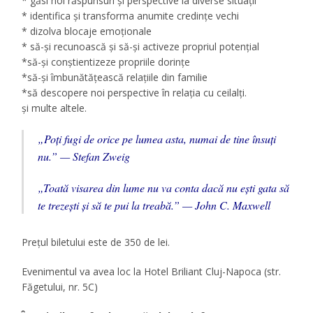
* găsi noi răspunsuri și perspective la diverse situații
* identifica şi transforma anumite credințe vechi
* dizolva blocaje emoționale
* să-și recunoască şi să-și activeze propriul potenţial
*să-și conștientizeze propriile dorințe
*să-și îmbunătățească relațiile din familie
*să descopere noi perspective în relația cu ceilalți.
și multe altele.
„Poți fugi de orice pe lumea asta, numai de tine însuți
nu.” — Stefan Zweig
„Toată visarea din lume nu va conta dacă nu eşti gata să
te trezești şi să te pui la treabă.” — John C. Maxwell
Prețul biletului este de 350 de lei.
Evenimentul va avea loc la Hotel Briliant Cluj-Napoca (str.
Făgetului, nr. 5C)