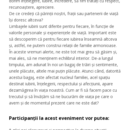
dorim înțelegere, iubire, încredere, să fim tratați cu respect,
recunoaștere, apreciere.
De ce credeți că părinții noștri, frații sau partenerii de viață
își doresc altceva?
Limbajele iubirii sunt diferite pentru fiecare, în funcție de
valorile personale și experiențele de viață. Important este
să descoperim că pentru fiecare iubirea înseamnă altceva
și, astfel, ne putem construi relații de familie armonioase.
În aceste vremuri alerte, ne este tot mai greu să găsim și,
mai ales, să ne menținem echilibrul interior. De-a lungul
timpului, am adunat în noi un bagaj de trăiri și sentimente,
unele plăcute, altele mai puțin plăcute. Atunci când, datorită
acestui bagaj, este afectat nucleul familiei, acel spațiu
destinat iubirii, înțelegerii, respectului și afecțiunii, apare
dezamăgirea în viața noastră. Cum ar fi să facem pace cu
trecutul și să învățăm să ne bucurăm de viața pe care o
avem și de momentul prezent care ne este dat?
Participanții la acest eveniment vor putea: