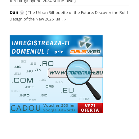
ford-kuga-hybrid-2024-st-line-awd }
Dan
{ The Urban Silhouette of the Future: Discover the Bold
Design of the New 2026 Kia... }