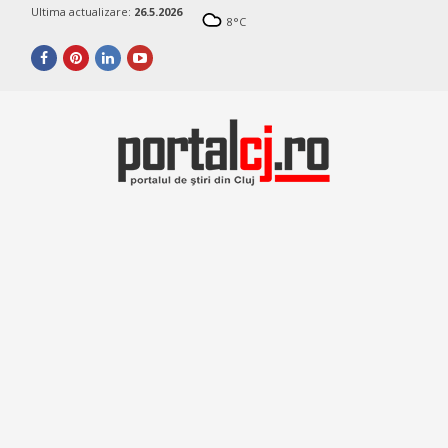
Ultima actualizare:
26.5.2026
8
°C