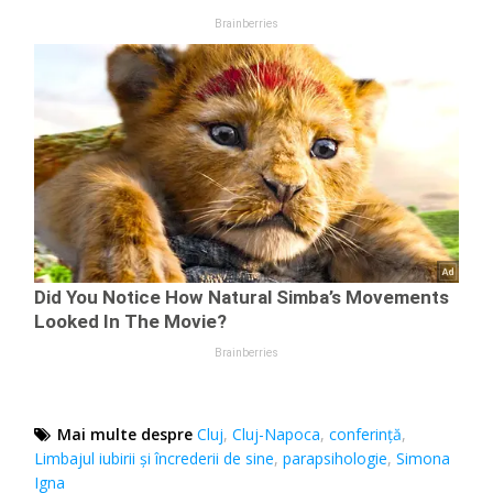
Mai multe despre
Cluj
,
Cluj-Napoca
,
conferință
,
Limbajul iubirii şi încrederii de sine
,
parapsihologie
,
Simona
Igna