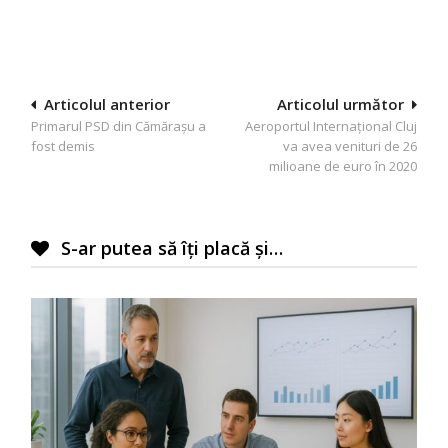
Navigare
Articolul anterior
Articolul următor
Primarul PSD din Cămărașu a
Aeroportul Internațional Cluj
în
fost demis
va avea venituri de 26
articole
milioane de euro în 2020
S-ar putea să îți placă și…