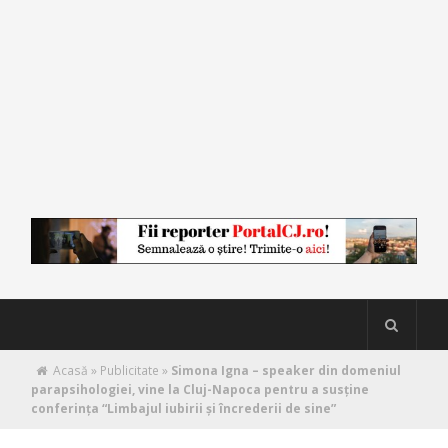
Acasă
»
Publicitate
»
Simona Igna – speaker din domeniul
parapsihologiei, vine la Cluj-Napoca pentru a susţine
conferinţa “Limbajul iubirii şi încrederii de sine”