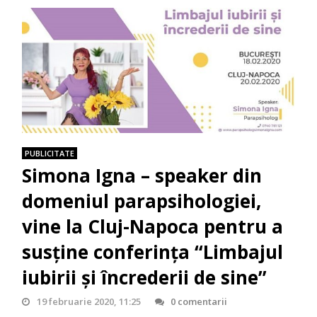
PUBLICITATE
Simona Igna – speaker din
domeniul parapsihologiei,
vine la Cluj-Napoca pentru a
susţine conferinţa “Limbajul
iubirii şi încrederii de sine”
19 februarie 2020, 11:25
0 comentarii