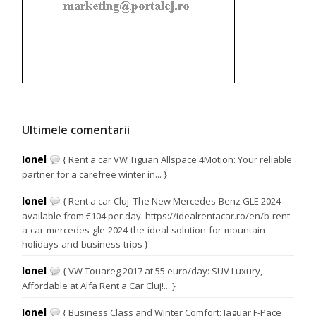
Ultimele comentarii
Ionel
{ Rent a car VW Tiguan Allspace 4Motion: Your reliable
partner for a carefree winter in... }
Ionel
{ Rent a car Cluj: The New Mercedes-Benz GLE 2024
available from €104 per day. https://idealrentacar.ro/en/b-rent-
a-car-mercedes-gle-2024-the-ideal-solution-for-mountain-
holidays-and-business-trips }
Ionel
{ VW Touareg 2017 at 55 euro/day: SUV Luxury,
Affordable at Alfa Rent a Car Cluj!... }
Ionel
{ Business Class and Winter Comfort: Jaguar F-Pace