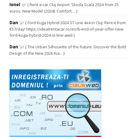
Ionel
{ Rent a car Cluj Airport: Skoda Scala 2024 from 25
euros. New Model (2024): Comfort,... }
Dan
{ Ford Kuga Hybrid 2024 ST-Line 4x4 in Cluj: Rent it from
€57/day! https://idealrentacar.ro/en/b-end-of-year-offer-new-
ford-kuga-hybrid-2024-st-line-awd }
Dan
{ The Urban Silhouette of the Future: Discover the Bold
Design of the New 2026 Kia... }