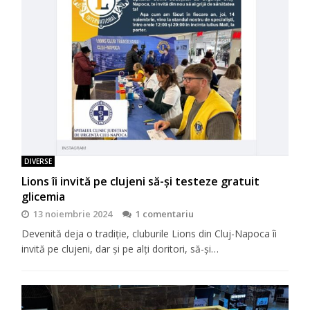
DIVERSE
Lions îi invită pe clujeni să-şi testeze gratuit
glicemia
13 noiembrie 2024
1 comentariu
Devenită deja o tradiţie, cluburile Lions din Cluj-Napoca îi
invită pe clujeni, dar şi pe alţi doritori, să-şi…