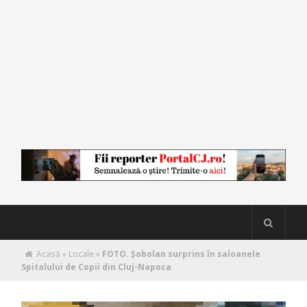
Acasă
»
Locale
»
FOTO. Șobolan surprins în saloanele
Spitalului de Copii din Cluj-Napoca