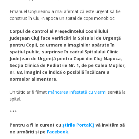
Emanuel Ungureanu a mai afirmat că este urgent să fie
construit în Cluj-Napoca un spital de copii monobloc.
Corpul de control al Președintelui Cosniliului
Județean Cluj face verificări la Spitalul de Urgență
pentru Copii, ca urmare a imaginilor apărute în
spațiul public, surprinse în cadrul Spitalului Clinic
Județean de Urgență pentru Copii din Cluj-Napoca,
Secția Clinică de Pediatrie Nr. 1, de pe Calea Moților,
nr. 68, imagini ce indică o posibilă încălcare a
normelor alimentare.
Un tătic ar fi filmat
mâncarea infestată cu viermi
servită la
spital.
***
Pentru a fi la curent cu
ştirile PortalCJ
vă invităm să
ne urmăriţi şi pe
Facebook
.