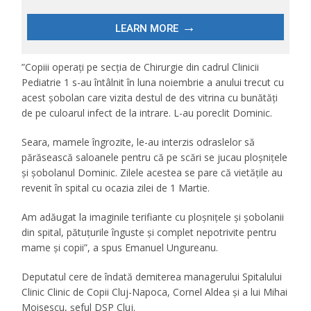
”Copiii operați pe secția de Chirurgie din cadrul Clinicii
Pediatrie 1 s-au întâlnit în luna noiembrie a anului trecut cu
acest șobolan care vizita destul de des vitrina cu bunătăți
de pe culoarul infect de la intrare. L-au poreclit Dominic.
Seara, mamele îngrozite, le-au interzis odraslelor să
părăsească saloanele pentru că pe scări se jucau ploșnițele
și șobolanul Dominic. Zilele acestea se pare că vietățile au
revenit în spital cu ocazia zilei de 1 Martie.
Am adăugat la imaginile terifiante cu ploșnițele și șobolanii
din spital, pătuțurile înguste și complet nepotrivite pentru
mame și copii”, a spus Emanuel Ungureanu.
Deputatul cere de îndată demiterea managerului Spitalului
Clinic Clinic de Copii Cluj-Napoca, Cornel Aldea și a lui Mihai
Moisescu, șeful DSP Cluj.