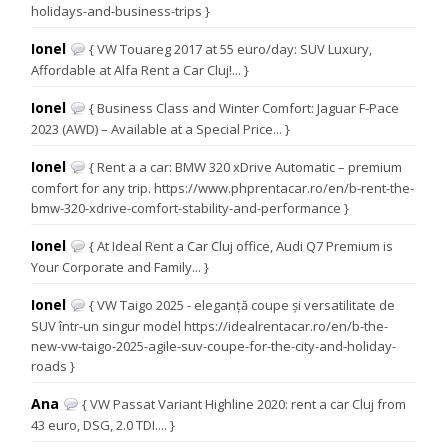
holidays-and-business-trips }
Ionel
{ VW Touareg 2017 at 55 euro/day: SUV Luxury,
Affordable at Alfa Rent a Car Cluj!... }
Ionel
{ Business Class and Winter Comfort: Jaguar F-Pace
2023 (AWD) – Available at a Special Price... }
Ionel
{ Rent a a car: BMW 320 xDrive Automatic – premium
comfort for any trip. https://www.phprentacar.ro/en/b-rent-the-
bmw-320-xdrive-comfort-stability-and-performance }
Ionel
{ At Ideal Rent a Car Cluj office, Audi Q7 Premium is
Your Corporate and Family... }
Ionel
{ VW Taigo 2025 - eleganță coupe și versatilitate de
SUV într-un singur model https://idealrentacar.ro/en/b-the-
new-vw-taigo-2025-agile-suv-coupe-for-the-city-and-holiday-
roads }
Ana
{ VW Passat Variant Highline 2020: rent a car Cluj from
43 euro, DSG, 2.0 TDI.... }