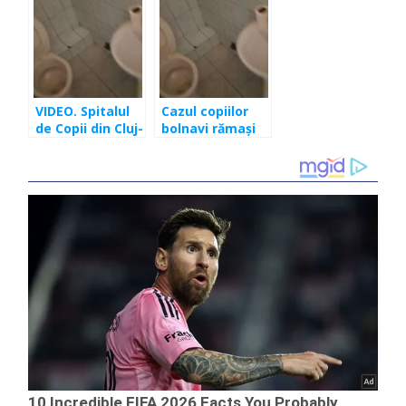
VIDEO. Spitalul
Cazul copiilor
de Copii din Cluj-
bolnavi rămaşi
Napoca, fără
fără apă.
apă de 10 ore!
Compania de
Apă acuză
spitalul. Copiii
pe cine să
acuze?