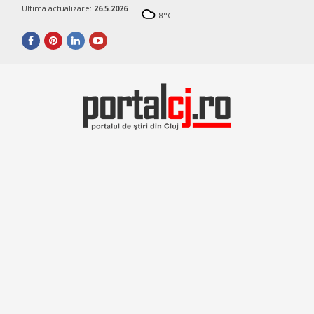
Ultima actualizare:
26.5.2026
8
°C