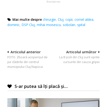
Mai multe despre
chirurgie
,
Cluj
,
copii
,
cornel aldea
,
dominic
,
DSP Cluj
,
mihai moisescu
,
sobolan
,
spital
Navigare
Articolul anterior
Articolul următor
FOTO. Zboară acoperișul de
La 8 școli din Cluj sunt oprite
în
pe clădirile din centrul
cursurile din cauza gripei
articole
municipiului Cluj-Napoca
S-ar putea să îți placă și…