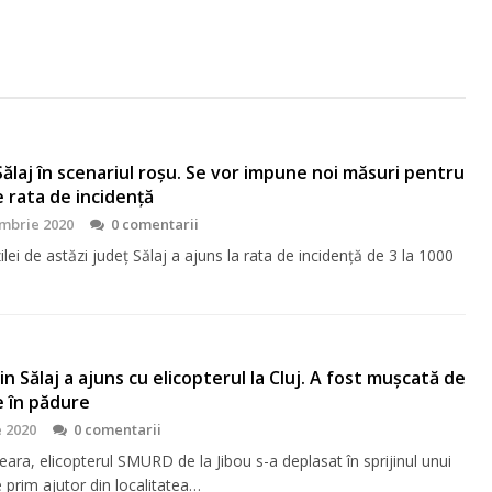
Sălaj în scenariul roșu. Se vor impune noi măsuri pentru
 rata de incidență
mbrie 2020
0 comentarii
zilei de astăzi județ Sălaj a ajuns la rata de incidență de 3 la 1000
in Sălaj a ajuns cu elicopterul la Cluj. A fost mușcată de
e în pădure
e 2020
0 comentarii
eara, elicopterul SMURD de la Jibou s-a deplasat în sprijinul unui
 prim ajutor din localitatea…