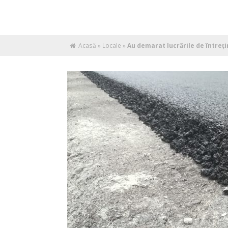
Acasă
»
Locale
»
Au demarat lucrările de întreți