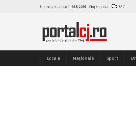
Ultima actualizare:
26.5.2026
Cluj-Napoca
8
°C
Locale
Naţionale
Sport
Di