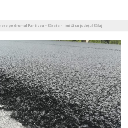
nere pe drumul Panticeu – Sărata – limită cu județul Sălaj