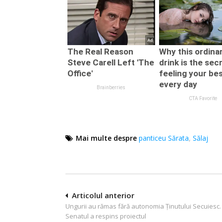
Mai multe despre
panticeu Sărata
,
Sălaj
Navigare
Articolul anterior
Ungurii au rămas fără autonomia Ținutului Secuiesc.
în
Senatul a respins proiectul