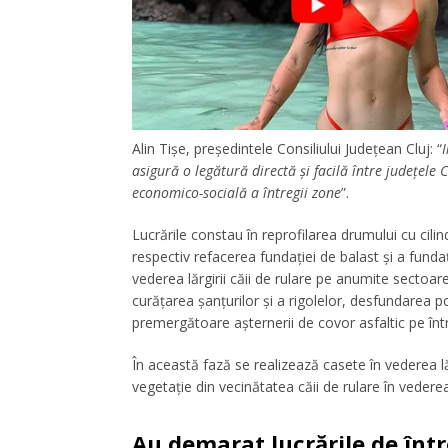
Alin Tișe, președintele Consiliului Județean Cluj: “
asigură o legătură directă și facilă între judeţele C
economico-socială a întregii zone
”.
Lucrările constau în reprofilarea drumului cu cilind
respectiv refacerea fundației de balast și a funda
vederea lărgirii căii de rulare pe anumite sectoar
curățarea șanțurilor și a rigolelor, desfundarea po
premergătoare așternerii de covor asfaltic pe înt
În această fază se realizează casete în vederea lărg
vegetație din vecinătatea căii de rulare în vederea 
Au demarat lucrările de înt