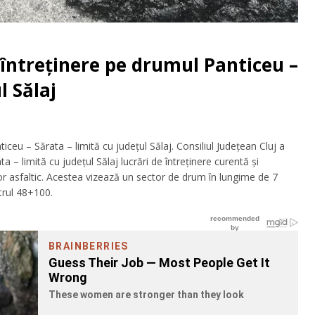
 întreținere pe drumul Panticeu –
l Sălaj
iceu – Sărata – limită cu județul Sălaj. Consiliul Județean Cluj a
– limită cu județul Sălaj lucrări de întreținere curentă și
or asfaltic. Acestea vizează un sector de drum în lungime de 7
trul 48+100.