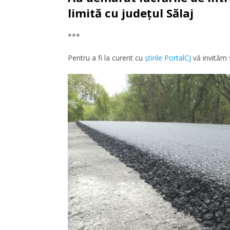
limită cu județul Sălaj
***
Pentru a fi la curent cu
ştirile PortalCJ
vă invităm 