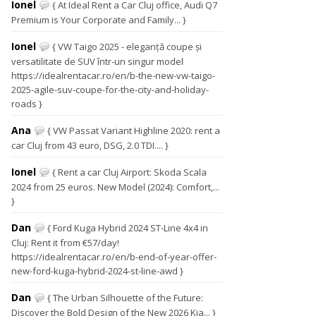
Ionel
{ At Ideal Rent a Car Cluj office, Audi Q7
Premium is Your Corporate and Family... }
Ionel
{ VW Taigo 2025 - eleganță coupe și
versatilitate de SUV într-un singur model
https://idealrentacar.ro/en/b-the-new-vw-taigo-
2025-agile-suv-coupe-for-the-city-and-holiday-
roads }
Ana
{ VW Passat Variant Highline 2020: rent a
car Cluj from 43 euro, DSG, 2.0 TDI.... }
Ionel
{ Rent a car Cluj Airport: Skoda Scala
2024 from 25 euros. New Model (2024): Comfort,...
}
Dan
{ Ford Kuga Hybrid 2024 ST-Line 4x4 in
Cluj: Rent it from €57/day!
https://idealrentacar.ro/en/b-end-of-year-offer-
new-ford-kuga-hybrid-2024-st-line-awd }
Dan
{ The Urban Silhouette of the Future:
Discover the Bold Design of the New 2026 Kia... }