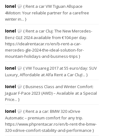
Ionel
{ Rent a car VW Tiguan Allspace
4Motion: Your reliable partner for a carefree
winter in... }
Ionel
{ Rent a car Cluj: The New Mercedes-
Benz GLE 2024 available from €104 per day.
https://idealrentacar.ro/en/b-rent-a-car-
mercedes-gle-2024-the-ideal-solution-for-
mountain-holidays-and-business-trips }
Ionel
{ VW Touareg 2017 at 55 euro/day: SUV
Luxury, Affordable at Alfa Rent a Car Cluj!... }
Ionel
{ Business Class and Winter Comfort:
Jaguar F-Pace 2023 (AWD) – Available at a Special
Price... }
Ionel
{ Rent a a car: BMW 320 xDrive
Automatic – premium comfort for any trip.
https://www.phprentacar.ro/en/b-rent-the-bmw-
320-xdrive-comfort-stability-and-performance }