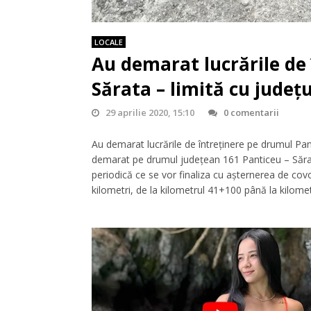
LOCALE
Au demarat lucrările de
Sărata – limită cu județu
29 aprilie 2020, 15:10
0 comentarii
Au demarat lucrările de întreținere pe drumul Pant
demarat pe drumul județean 161 Panticeu – Sărata 
periodică ce se vor finaliza cu așternerea de cov
kilometri, de la kilometrul 41+100 până la kilome