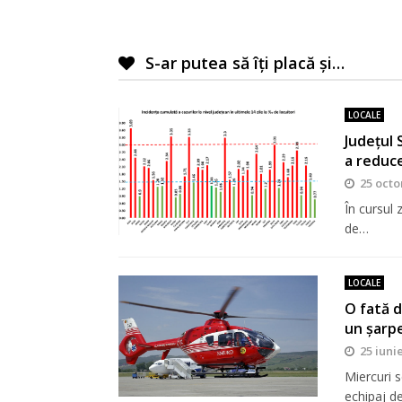
articole
S-ar putea să îți placă și…
LOCALE
Județul 
a reduce
25 octo
În cursul 
de…
LOCALE
O fată d
un șarp
25 iuni
Miercuri s
echipaj de