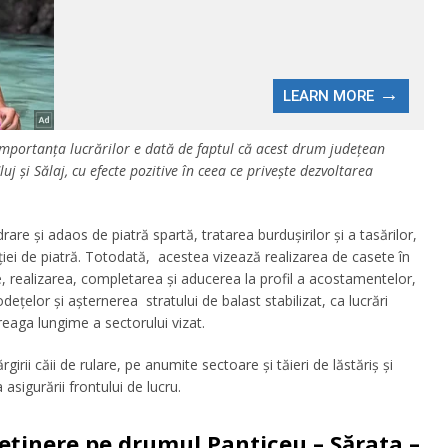
Importanța lucrărilor e dată de faptul că acest drum județean
luj şi Sălaj, cu efecte pozitive în ceea ce privește dezvoltarea
rare și adaos de piatră spartă, tratarea burdușirilor și a tasărilor,
ției de piatră. Totodată, acestea vizează realizarea de casete în
e, realizarea, completarea și aducerea la profil a acostamentelor,
dețelor și așternerea stratului de balast stabilizat, ca lucrări
reaga lungime a sectorului vizat.
irii căii de rulare, pe anumite sectoare și tăieri de lăstăriș și
asigurării frontului de lucru.
reținere pe drumul Panticeu – Sărata –