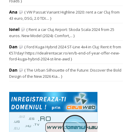
roads }
Ana
{ VW Passat Variant Highline 2020: rent a car Cluj from
43 euro, DSG, 2.0 TDI.... }
Ionel
{ Rent a car Cluj Airport: Skoda Scala 2024 from 25
euros. New Model (2024): Comfort,... }
Dan
{ Ford Kuga Hybrid 2024 ST-Line 4x4 in Cluj: Rent it from
€57/day! https://idealrentacar.ro/en/b-end-of-year-offer-new-
ford-kuga-hybrid-2024-st-line-awd }
Dan
{ The Urban Silhouette of the Future: Discover the Bold
Design of the New 2026 Kia... }