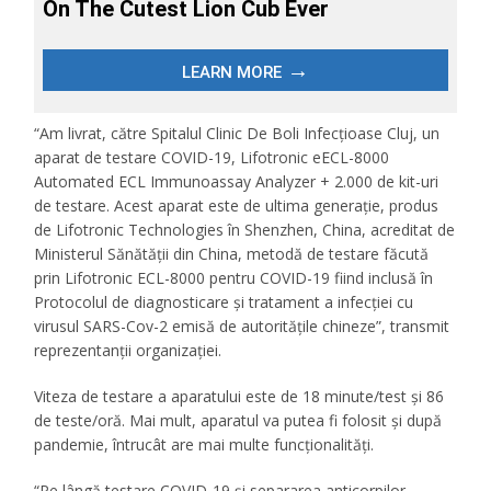
“Am livrat, către Spitalul Clinic De Boli Infecțioase Cluj, un
aparat de testare COVID-19, Lifotronic eECL-8000
Automated ECL Immunoassay Analyzer + 2.000 de kit-uri
de testare. Acest aparat este de ultima generație, produs
de Lifotronic Technologies în Shenzhen, China, acreditat de
Ministerul Sănătății din China, metodă de testare făcută
prin Lifotronic ECL-8000 pentru COVID-19 fiind inclusă în
Protocolul de diagnosticare și tratament a infecției cu
virusul SARS-Cov-2 emisă de autoritățile chineze”, transmit
reprezentanții organizației.
Viteza de testare a aparatului este de 18 minute/test și 86
de teste/oră. Mai mult, aparatul va putea fi folosit și după
pandemie, întrucât are mai multe funcționalități.
“Pe lângă testare COVID-19 și separarea anticorpilor