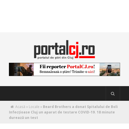
Acasă
»
Locale
»
Beard Brothers a donat Spitalului de Boli
Infecțioase Cluj un aparat de testare COVID-19. 18 minute
durează un test