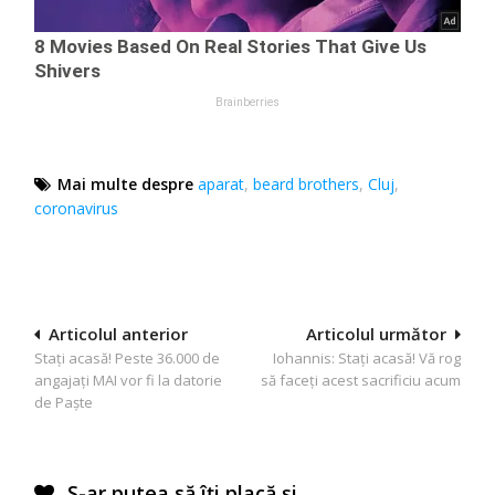
Mai multe despre
aparat
,
beard brothers
,
Cluj
,
coronavirus
Navigare
Articolul anterior
Articolul următor
Stați acasă! Peste 36.000 de
Iohannis: Stați acasă! Vă rog
în
angajați MAI vor fi la datorie
să faceţi acest sacrificiu acum
articole
de Paște
S-ar putea să îți placă și…