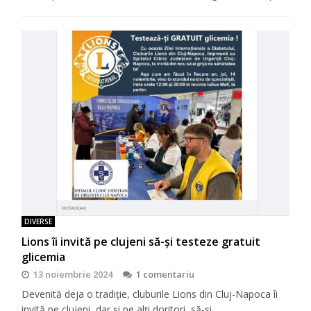
DIVERSE
Lions îi invită pe clujeni să-şi testeze gratuit
glicemia
13 noiembrie 2024
1 comentariu
Devenită deja o tradiţie, cluburile Lions din Cluj-Napoca îi
invită pe clujeni, dar şi pe alţi doritori, să-şi…