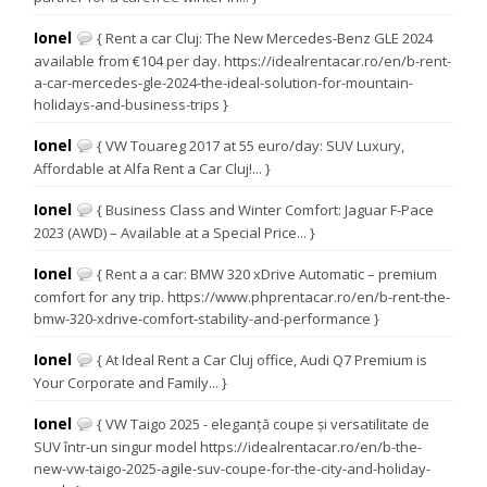
Ionel
{ Rent a car Cluj: The New Mercedes-Benz GLE 2024
available from €104 per day. https://idealrentacar.ro/en/b-rent-
a-car-mercedes-gle-2024-the-ideal-solution-for-mountain-
holidays-and-business-trips }
Ionel
{ VW Touareg 2017 at 55 euro/day: SUV Luxury,
Affordable at Alfa Rent a Car Cluj!... }
Ionel
{ Business Class and Winter Comfort: Jaguar F-Pace
2023 (AWD) – Available at a Special Price... }
Ionel
{ Rent a a car: BMW 320 xDrive Automatic – premium
comfort for any trip. https://www.phprentacar.ro/en/b-rent-the-
bmw-320-xdrive-comfort-stability-and-performance }
Ionel
{ At Ideal Rent a Car Cluj office, Audi Q7 Premium is
Your Corporate and Family... }
Ionel
{ VW Taigo 2025 - eleganță coupe și versatilitate de
SUV într-un singur model https://idealrentacar.ro/en/b-the-
new-vw-taigo-2025-agile-suv-coupe-for-the-city-and-holiday-