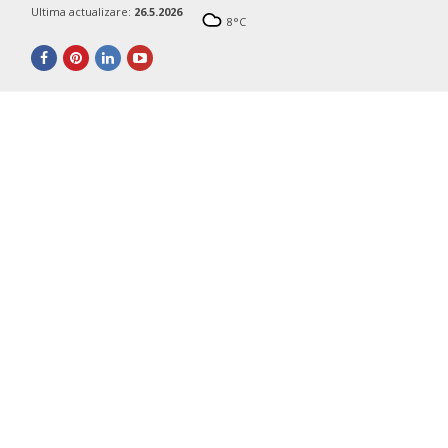
Ultima actualizare:
26.5.2026
8
°C