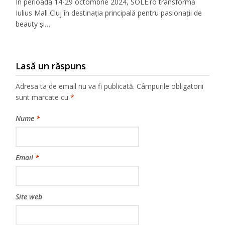
În perioada 14-29 octombrie 2024, SOLE.ro transformă
Iulius Mall Cluj în destinația principală pentru pasionații de
beauty și…
Lasă un răspuns
Adresa ta de email nu va fi publicată.
Câmpurile obligatorii
sunt marcate cu
*
Nume
*
Email
*
Site web