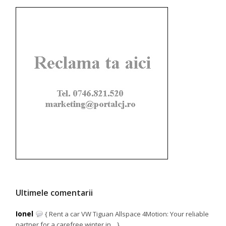
Ultimele comentarii
Ionel
{ Rent a car VW Tiguan Allspace 4Motion: Your reliable
partner for a carefree winter in... }