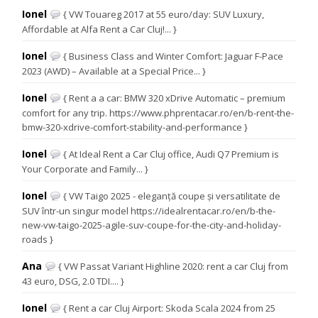
Ionel
{ VW Touareg 2017 at 55 euro/day: SUV Luxury,
Affordable at Alfa Rent a Car Cluj!... }
Ionel
{ Business Class and Winter Comfort: Jaguar F-Pace
2023 (AWD) – Available at a Special Price... }
Ionel
{ Rent a a car: BMW 320 xDrive Automatic – premium
comfort for any trip. https://www.phprentacar.ro/en/b-rent-the-
bmw-320-xdrive-comfort-stability-and-performance }
Ionel
{ At Ideal Rent a Car Cluj office, Audi Q7 Premium is
Your Corporate and Family... }
Ionel
{ VW Taigo 2025 - eleganță coupe și versatilitate de
SUV într-un singur model https://idealrentacar.ro/en/b-the-
new-vw-taigo-2025-agile-suv-coupe-for-the-city-and-holiday-
roads }
Ana
{ VW Passat Variant Highline 2020: rent a car Cluj from
43 euro, DSG, 2.0 TDI.... }
Ionel
{ Rent a car Cluj Airport: Skoda Scala 2024 from 25