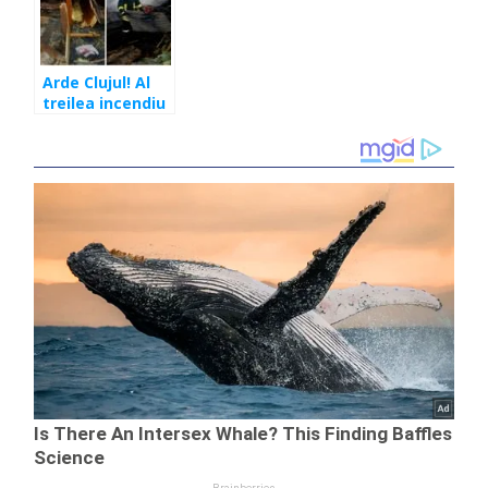
Arde Clujul! Al
treilea incendiu
în câteva ore.
Acum arde o
casă în
Sânnicoară