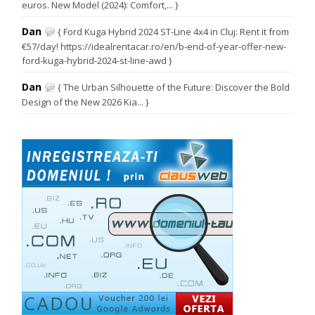
euros. New Model (2024): Comfort,... }
Dan
{ Ford Kuga Hybrid 2024 ST-Line 4x4 in Cluj: Rent it from
€57/day! https://idealrentacar.ro/en/b-end-of-year-offer-new-
ford-kuga-hybrid-2024-st-line-awd }
Dan
{ The Urban Silhouette of the Future: Discover the Bold
Design of the New 2026 Kia... }