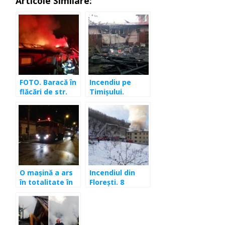
Articole Similare:
FOTO. Baracă în
Incendiu pe
flăcări de str.
Timişului.
Codrului
Pompierii s-au
luptat două ore
cu flăcările. Au
salvat o casă
O maşină a ars
Incendiul din
în totalitate în
Floreşti. 8
Apahida
evacuaţi,
acoperiş şi
apartamente
distruse