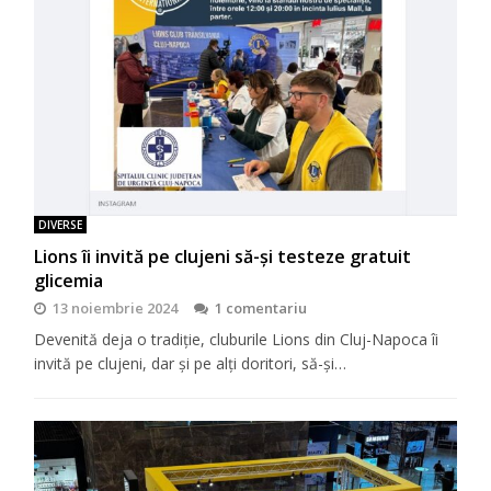
DIVERSE
Lions îi invită pe clujeni să-şi testeze gratuit
glicemia
13 noiembrie 2024
1 comentariu
Devenită deja o tradiţie, cluburile Lions din Cluj-Napoca îi
invită pe clujeni, dar şi pe alţi doritori, să-şi…