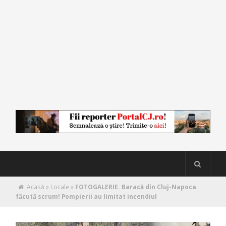
Acasă
»
Locale
»
FOTOGALERIE. Baracă din Cluj-Napoca
făcută scrum! Pompierii au limitat incendiul