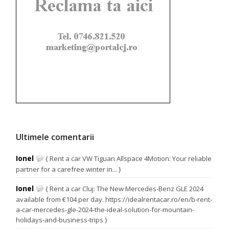
Ultimele comentarii
Ionel
{ Rent a car VW Tiguan Allspace 4Motion: Your reliable
partner for a carefree winter in... }
Ionel
{ Rent a car Cluj: The New Mercedes-Benz GLE 2024
available from €104 per day. https://idealrentacar.ro/en/b-rent-
a-car-mercedes-gle-2024-the-ideal-solution-for-mountain-
holidays-and-business-trips }