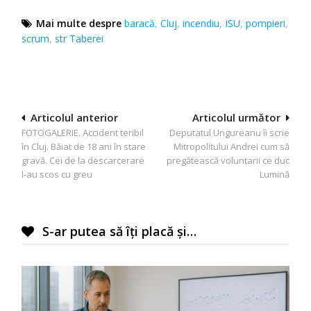
Mai multe despre
baracă
,
Cluj
,
incendiu
,
ISU
,
pompieri
,
scrum
,
str Taberei
Navigare
Articolul anterior
Articolul următor
FOTOGALERIE. Accident teribil
Deputatul Ungureanu îi scrie
în
în Cluj. Băiat de 18 ani în stare
Mitropolitului Andrei cum să
articole
gravă. Cei de la descarcerare
pregătească voluntarii ce duc
l-au scos cu greu
Lumină
S-ar putea să îți placă și…