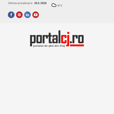
Ultima actualizare:
26.5.2026
8
°C