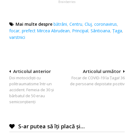
Mai multe despre
bătrâni
,
Centru
,
Cluj
,
coronavirus
,
focar
,
prefect Mircea Abrudean
,
Principal
,
Sântioana
,
Ţaga
,
varstnici
Navigare
Articolul anterior
Articolul următor
Doi motociclişti cu
Focar de COVID-19 la Ţaga! 36
în
politraumatisme într-un
de persoane depistate pozitiv
articole
accident. Femeia de 30 şi
bărbatul de 50 erau
semiconştienţi
S-ar putea să îți placă și…