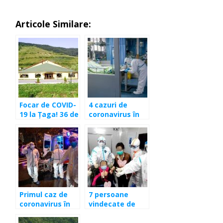
Articole Similare:
Focar de COVID-
4 cazuri de
19 la Ţaga! 36 de
coronavirus în
persoane
Cluj! 981 de
depistate
izolaţi la
pozitiv
domiciliu, 132
carantinaţi
instituţionalizat.
Mesajul
prefectului
Primul caz de
7 persoane
coronavirus în
vindecate de
România!
medicii clujeni. 4
Confirmare
dintre cei