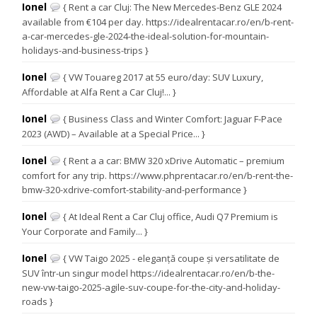
Ionel
{ Rent a car Cluj: The New Mercedes-Benz GLE 2024
available from €104 per day. https://idealrentacar.ro/en/b-rent-
a-car-mercedes-gle-2024-the-ideal-solution-for-mountain-
holidays-and-business-trips }
Ionel
{ VW Touareg 2017 at 55 euro/day: SUV Luxury,
Affordable at Alfa Rent a Car Cluj!... }
Ionel
{ Business Class and Winter Comfort: Jaguar F-Pace
2023 (AWD) – Available at a Special Price... }
Ionel
{ Rent a a car: BMW 320 xDrive Automatic – premium
comfort for any trip. https://www.phprentacar.ro/en/b-rent-the-
bmw-320-xdrive-comfort-stability-and-performance }
Ionel
{ At Ideal Rent a Car Cluj office, Audi Q7 Premium is
Your Corporate and Family... }
Ionel
{ VW Taigo 2025 - eleganță coupe și versatilitate de
SUV într-un singur model https://idealrentacar.ro/en/b-the-
new-vw-taigo-2025-agile-suv-coupe-for-the-city-and-holiday-
roads }