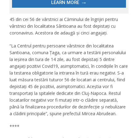
45 din cei 56 de vârstnici ai Căminului de îngrijiri pentru
vârstnici din localitatea Sântioana au fost depistaţi cu
coronavirus. Acestora de adaugă şi cinci angajaţi.
“La Centrul pentru persoane vârstnice din localitatea
Santioana, comuna Țaga, ca urmare a testării personalului
la ieșirea din tura de 14 zile, au fost depistați 5 dintre
angajați pozitivi Covid19, asimptomatici, în condițiile în care
la testarea obligatorie la intrarea în tură erau negativi. S-a
luat măsura testării tuturor 56 de locatari ai centrului, fiind
depistați 45 de pozitivi, asimptomatici. Aceștia vor fi
transportați la spitalele dedicate din Cluj-Napoca. Restul
locatarilor negativi vor fi mutați intr-o clădire separată,
până la finalizarea procedurilor de dezinfecție și nebulizare
a clădirii principale”, spune prefectul Mircea Abrudean.
****