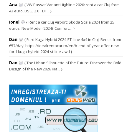
Ana
{ VW Passat Variant Highline 2020: rent a car Cluj from
43 euro, DSG, 2.0 TDI.... }
Ionel
{ Rent a car Cluj Airport: Skoda Scala 2024 from 25
euros. New Model (2024): Comfort,... }
Dan
{ Ford Kuga Hybrid 2024 ST-Line 4x4 in Cluj: Rent it from
€57/day! https://idealrentacar.ro/en/b-end-of-year-offer-new-
ford-kuga-hybrid-2024-st-line-awd }
Dan
{ The Urban Silhouette of the Future: Discover the Bold
Design of the New 2026 Kia... }