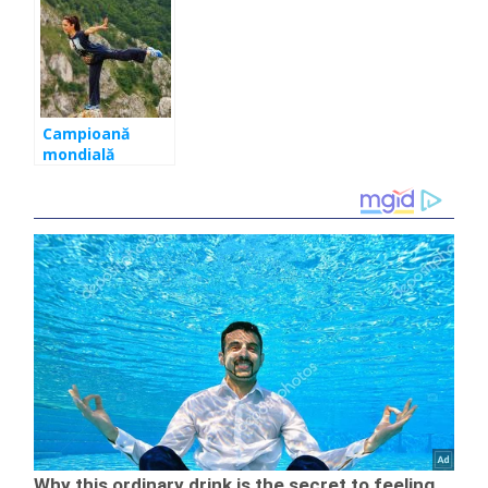
oficială făcută
vindecaţi de
de Ministerul
coronavirus
Sănătăţii
sunt din Cluj
Campioană
mondială
clujeancă luptă
cu
coronavirusul.
Gimnasta îşi
scoate la
licitaţie
treningul de
campioană
mondială