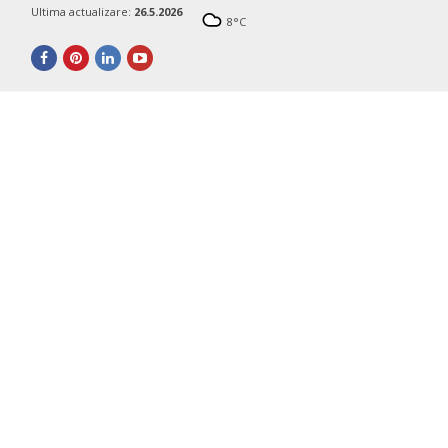
Ultima actualizare:
26.5.2026
8
°C