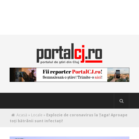
Acasă
»
Locale
»
Explozie de coronavirus la Ţaga! Aproape
toţi bătrânii sunt infectaţi!