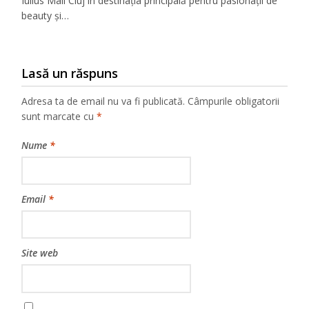
Iulius Mall Cluj în destinația principală pentru pasionații de
beauty și…
Lasă un răspuns
Adresa ta de email nu va fi publicată.
Câmpurile obligatorii
sunt marcate cu
*
Nume
*
Email
*
Site web