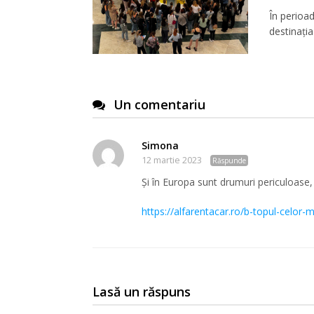
În perioa
destinația
Un comentariu
Simona
12 martie 2023
Răspunde
Și în Europa sunt drumuri periculoase, 
https://alfarentacar.ro/b-topul-celor
Lasă un răspuns