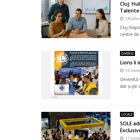
Cluj: Hu
Talente
18 iulie
Cluj-Napo
centre de
DIVERSE
Lions îi
13 noie
Devenită d
dar şi pe a
LOCALE
SOLE adu
Exclusiv
17 octo