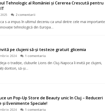
bul Tehnologic al României și Cererea Crescută pentru
 IT
 2025
2 comentarii
ca s-a impus în ultimul deceniu ca unul dintre cele mai importante
 inovație tehnologică din Europa…
 invită pe clujeni să-şi testeze gratuit glicemia
mbrie 2024
1 comentariu
eja o tradiţie, cluburile Lions din Cluj-Napoca îi invită pe clujeni,
lţi doritori, să-şi…
ce un Pop-Up Store de Beauty unic în Cluj – Reduceri
e și Evenimente Speciale!
mbrie 2024
1 comentariu