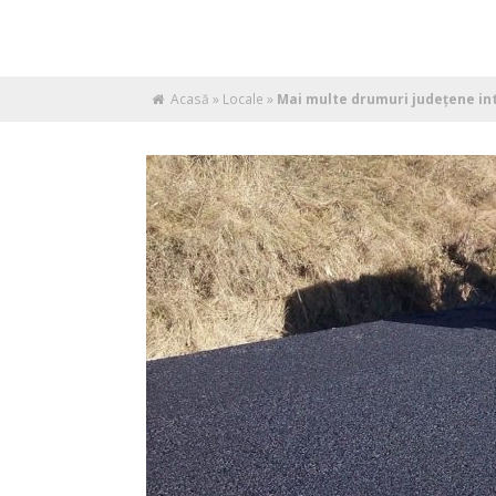
Acasă
»
Locale
»
Mai multe drumuri județene intr