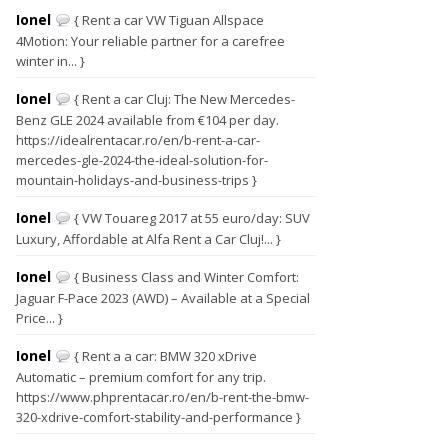
Ionel
{ Rent a car VW Tiguan Allspace
4Motion: Your reliable partner for a carefree
winter in... }
Ionel
{ Rent a car Cluj: The New Mercedes-
Benz GLE 2024 available from €104 per day.
https://idealrentacar.ro/en/b-rent-a-car-
mercedes-gle-2024-the-ideal-solution-for-
mountain-holidays-and-business-trips }
Ionel
{ VW Touareg 2017 at 55 euro/day: SUV
Luxury, Affordable at Alfa Rent a Car Cluj!... }
Ionel
{ Business Class and Winter Comfort:
Jaguar F-Pace 2023 (AWD) – Available at a Special
Price... }
Ionel
{ Rent a a car: BMW 320 xDrive
Automatic – premium comfort for any trip.
https://www.phprentacar.ro/en/b-rent-the-bmw-
320-xdrive-comfort-stability-and-performance }