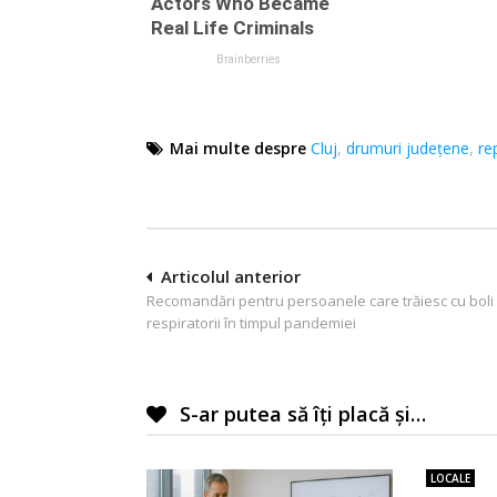
Mai multe despre
Cluj
,
drumuri județene
,
re
Navigare
Articolul anterior
Recomandări pentru persoanele care trăiesc cu boli
în
respiratorii în timpul pandemiei
articole
S-ar putea să îți placă și…
LOCALE