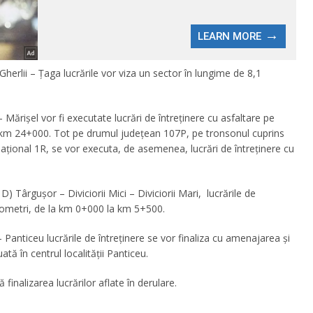
herlii – Țaga lucrările vor viza un sector în lungime de 8,1
rișel vor fi executate lucrări de întreținere cu asfaltare pe
 km 24+000. Tot pe drumul județean 107P, pe tronsonul cuprins
național 1R, se vor executa, de asemenea, lucrări de întreținere cu
 Târgușor – Diviciorii Mici – Diviciorii Mari, lucrările de
ilometri, de la km 0+000 la km 5+500.
nticeu lucrările de întreținere se vor finaliza cu amenajarea și
tă în centrul localității Panticeu.
inalizarea lucrărilor aflate în derulare.