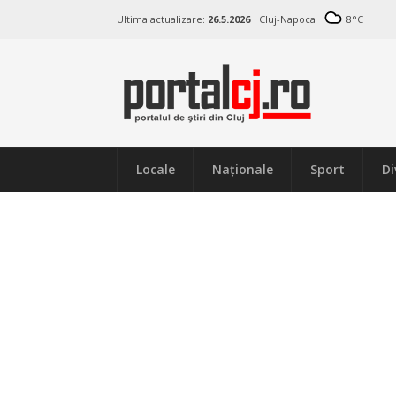
Ultima actualizare:
26.5.2026
Cluj-Napoca
8
°C
Locale
Naţionale
Sport
Di