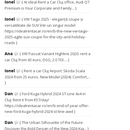
Ionel
{ At Ideal Rent a Car Cluj office, Audi Q7
Premium is Your Corporate and Family... }
Ionel
{ VW Taigo 2025 - eleganță coupe și
versatilitate de SUV într-un singur model
https://idealrentacar.ro/en/b-the-new-vw-taigo-
2025-agile-suv-coupe-for-the-city-and-holiday-
roads }
Ana
{ VW Passat Variant Highline 2020: rent a
car Cluj from 43 euro, DSG, 2.0 TDI.... }
Ionel
{ Rent a car Cluj Airport: Skoda Scala
2024 from 25 euros. New Model (2024): Comfort,...
}
Dan
{ Ford Kuga Hybrid 2024 ST-Line 4x4 in
Cluj: Rent it from €57/day!
https://idealrentacar.ro/en/b-end-of-year-offer-
new-ford-kuga-hybrid-2024-st-line-awd }
Dan
{ The Urban Silhouette of the Future:
Discover the Bold Design of the New 2026 Kia... }