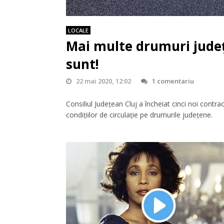
LOCALE
Mai multe drumuri județe
sunt!
22 mai 2020, 12:02
1 comentariu
Consiliul Județean Cluj a încheiat cinci noi contr
condițiilor de circulație pe drumurile județene.