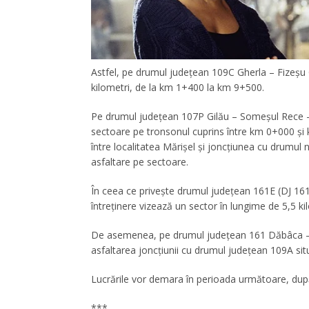
Astfel, pe drumul județean 109C Gherla – Fizeșu G
kilometri, de la km 1+400 la km 9+500.
Pe drumul județean 107P Gilău – Someșul Rece – Mă
sectoare pe tronsonul cuprins între km 0+000 și
între localitatea Mărișel și joncțiunea cu drumul 
asfaltare pe sectoare.
În ceea ce privește drumul județean 161E (DJ 161D)
întreținere vizează un sector în lungime de 5,5 k
De asemenea, pe drumul județean 161 Dăbâca – Pa
asfaltarea joncțiunii cu drumul județean 109A situa
Lucrările vor demara în perioada următoare, după f
***