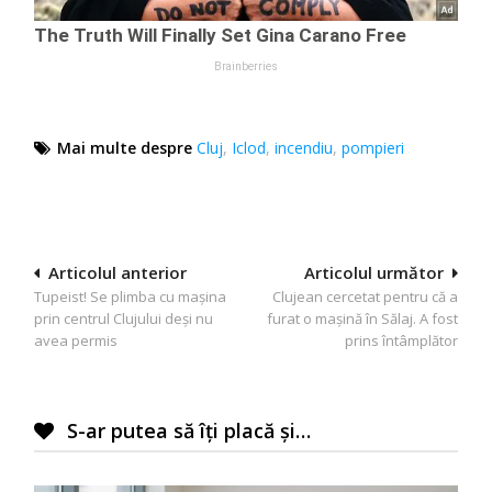
Mai multe despre
Cluj
,
Iclod
,
incendiu
,
pompieri
Navigare
Articolul anterior
Articolul următor
Tupeist! Se plimba cu mașina
Clujean cercetat pentru că a
în
prin centrul Clujului deși nu
furat o mașină în Sălaj. A fost
articole
avea permis
prins întâmplător
S-ar putea să îți placă și…