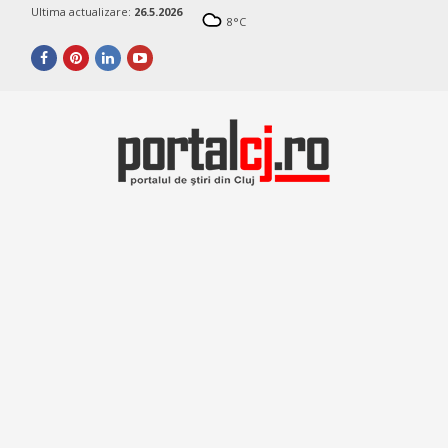
Ultima actualizare:
26.5.2026
8
°C