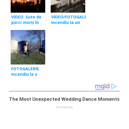
VIDEO. Sute de
VIDEO/FOTOGALERIE.
porci morţi în
Incendiu la un
incendiu. S-a
local din
petrecut azi, la
Haşdeu! Putea
o fermă
să fie un
dezastru
FOTOGALERIE.
Incendiu la o
casă nelocuită
din județul Cluj.
Au intervenit
pompierii