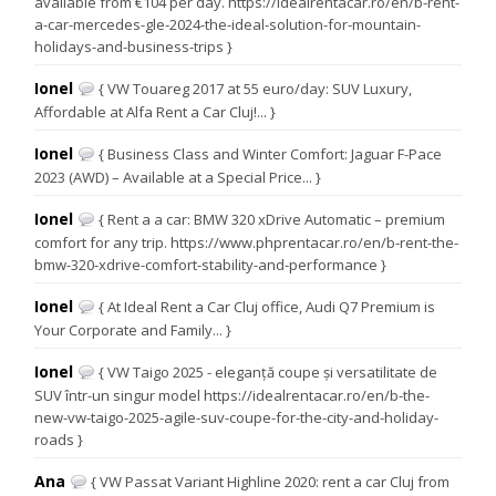
available from €104 per day. https://idealrentacar.ro/en/b-rent-
a-car-mercedes-gle-2024-the-ideal-solution-for-mountain-
holidays-and-business-trips }
Ionel
{ VW Touareg 2017 at 55 euro/day: SUV Luxury,
Affordable at Alfa Rent a Car Cluj!... }
Ionel
{ Business Class and Winter Comfort: Jaguar F-Pace
2023 (AWD) – Available at a Special Price... }
Ionel
{ Rent a a car: BMW 320 xDrive Automatic – premium
comfort for any trip. https://www.phprentacar.ro/en/b-rent-the-
bmw-320-xdrive-comfort-stability-and-performance }
Ionel
{ At Ideal Rent a Car Cluj office, Audi Q7 Premium is
Your Corporate and Family... }
Ionel
{ VW Taigo 2025 - eleganță coupe și versatilitate de
SUV într-un singur model https://idealrentacar.ro/en/b-the-
new-vw-taigo-2025-agile-suv-coupe-for-the-city-and-holiday-
roads }
Ana
{ VW Passat Variant Highline 2020: rent a car Cluj from