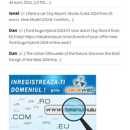
43 euro, DSG, 2.0 TDI.... }
Ionel
{ Rent a car Cluj Airport: Skoda Scala 2024 from 25
euros. New Model (2024): Comfort,... }
Dan
{ Ford Kuga Hybrid 2024 ST-Line 4x4 in Cluj: Rent it from
€57/day! https://idealrentacar.ro/en/b-end-of-year-offer-new-
ford-kuga-hybrid-2024-st-line-awd }
Dan
{ The Urban Silhouette of the Future: Discover the Bold
Design of the New 2026 Kia... }