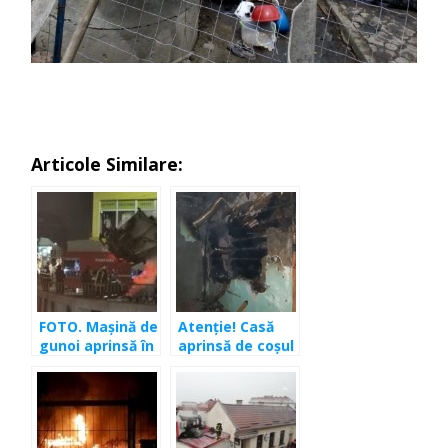
Articole Similare:
FOTO. Maşină de
Atenţie! Casă
gunoi aprinsă în
aprinsă de coşul
Cluj-Napoca
de fum. Au
intervenit
pompierii