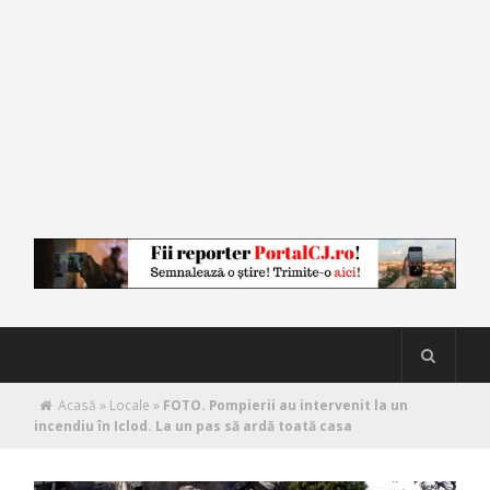
Acasă
»
Locale
»
FOTO. Pompierii au intervenit la un
incendiu în Iclod. La un pas să ardă toată casa