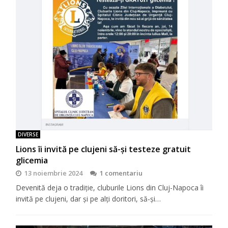
DIVERSE
Lions îi invită pe clujeni să-şi testeze gratuit
glicemia
13 noiembrie 2024
1 comentariu
Devenită deja o tradiţie, cluburile Lions din Cluj-Napoca îi
invită pe clujeni, dar şi pe alţi doritori, să-şi…