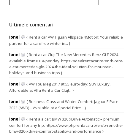
Ultimele comentarii
Ionel
{ Rent a car VW Tiguan Allspace 4Motion: Your reliable
partner for a carefree winter in... }
Ionel
{ Rent a car Cluj: The New Mercedes-Benz GLE 2024
available from €104 per day. https://idealrentacar.ro/en/b-rent-
a-car-mercedes-gle-2024-the-ideal-solution-for-mountain-
holidays-and-business-trips }
Ionel
{ VW Touareg 2017 at 55 euro/day: SUV Luxury,
Affordable at Alfa Rent a Car Cluj!... }
Ionel
{ Business Class and Winter Comfort: Jaguar F-Pace
2023 (AWD) – Available at a Special Price... }
Ionel
{ Rent a a car: BMW 320 xDrive Automatic – premium
comfort for any trip. https://www.phprentacar.ro/en/b-rent-the-
bmw-320-xdrive-comfort-stability-and-performance }