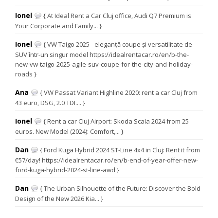
Ionel
{ At Ideal Rent a Car Cluj office, Audi Q7 Premium is
Your Corporate and Family... }
Ionel
{ VW Taigo 2025 - eleganță coupe și versatilitate de
SUV într-un singur model https://idealrentacar.ro/en/b-the-
new-vw-taigo-2025-agile-suv-coupe-for-the-city-and-holiday-
roads }
Ana
{ VW Passat Variant Highline 2020: rent a car Cluj from
43 euro, DSG, 2.0 TDI.... }
Ionel
{ Rent a car Cluj Airport: Skoda Scala 2024 from 25
euros. New Model (2024): Comfort,... }
Dan
{ Ford Kuga Hybrid 2024 ST-Line 4x4 in Cluj: Rent it from
€57/day! https://idealrentacar.ro/en/b-end-of-year-offer-new-
ford-kuga-hybrid-2024-st-line-awd }
Dan
{ The Urban Silhouette of the Future: Discover the Bold
Design of the New 2026 Kia... }