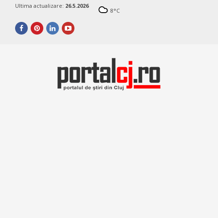
Ultima actualizare:
26.5.2026
8
°C