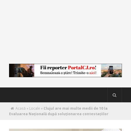
Acasă
»
Locale
»
Clujul are mai multe medii de 10 la
Evaluarea Națională după soluționarea contestațiilor