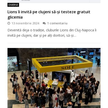
DIVERSE
Lions îi invită pe clujeni să-şi testeze gratuit
glicemia
13 noiembrie 2024
1 comentariu
Devenită deja o tradiţie, cluburile Lions din Cluj-Napoca îi
invită pe clujeni, dar şi pe alţi doritori, să-şi…