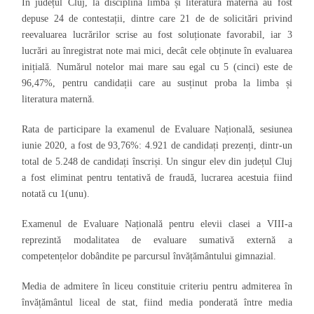
În județul Cluj, la disciplina limba și literatura maternă au fost
depuse 24 de contestații, dintre care 21 de de solicitări privind
reevaluarea lucrărilor scrise au fost soluționate favorabil, iar 3
lucrări au înregistrat note mai mici, decât cele obținute în evaluarea
inițială. Numărul notelor mai mare sau egal cu 5 (cinci) este de
96,47%, pentru candidații care au susținut proba la limba și
literatura maternă.
Rata de participare la examenul de Evaluare Națională, sesiunea
iunie 2020, a fost de 93,76%: 4.921 de candidați prezenți, dintr-un
total de 5.248 de candidați înscriși. Un singur elev din județul Cluj
a fost eliminat pentru tentativă de fraudă, lucrarea acestuia fiind
notată cu 1(unu).
Examenul de Evaluare Națională pentru elevii clasei a VIII-a
reprezintă modalitatea de evaluare sumativă externă a
competențelor dobândite pe parcursul învățământului gimnazial.
Media de admitere în liceu constituie criteriu pentru admiterea în
învățământul liceal de stat, fiind media ponderată între media