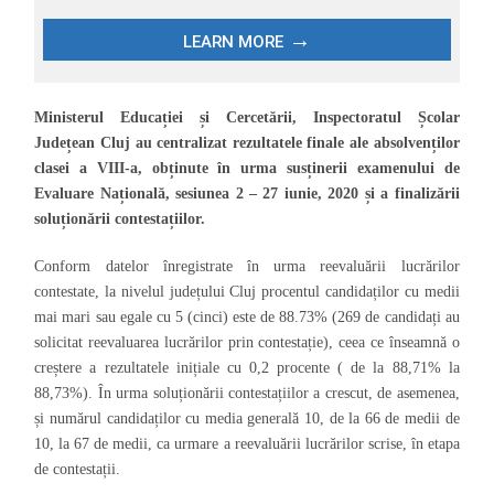
Ministerul Educației și Cercetării, Inspectoratul Școlar
Județean Cluj au centralizat rezultatele finale ale absolvenților
clasei a VIII-a, obținute în urma susținerii examenului de
Evaluare Națională, sesiunea 2 – 27 iunie, 2020 și a finalizării
soluționării contestațiilor.
Conform datelor înregistrate în urma reevaluării lucrărilor
contestate, la nivelul județului Cluj procentul candidaților cu medii
mai mari sau egale cu 5 (cinci) este de 88.73% (269 de candidați au
solicitat reevaluarea lucrărilor prin contestație), ceea ce înseamnă o
creștere a rezultatele inițiale cu 0,2 procente ( de la 88,71% la
88,73%). În urma soluționării contestațiilor a crescut, de asemenea,
și numărul candidaților cu media generală 10, de la 66 de medii de
10, la 67 de medii, ca urmare a reevaluării lucrărilor scrise, în etapa
de contestații.