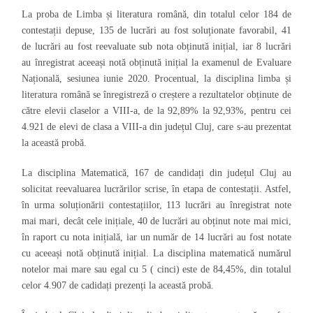
La proba de Limba și literatura română, din totalul celor 184 de
contestații depuse, 135 de lucrări au fost soluționate favorabil, 41
de lucrări au fost reevaluate sub nota obținută inițial, iar 8 lucrări
au înregistrat aceeași notă obținută inițial la examenul de Evaluare
Națională, sesiunea iunie 2020. Procentual, la disciplina limba și
literatura română se înregistreză o creștere a rezultatelor obținute de
către elevii claselor a VIII-a, de la 92,89% la 92,93%, pentru cei
4.921 de elevi de clasa a VIII-a din județul Cluj, care s-au prezentat
la această probă.
La disciplina Matematică, 167 de candidați din județul Cluj au
solicitat reevaluarea lucrărilor scrise, în etapa de contestații. Astfel,
în urma soluționării contestațiilor, 113 lucrări au înregistrat note
mai mari, decât cele inițiale, 40 de lucrări au obținut note mai mici,
în raport cu nota inițială, iar un număr de 14 lucrări au fost notate
cu aceeași notă obținută inițial. La disciplina matematică numărul
notelor mai mare sau egal cu 5 ( cinci) este de 84,45%, din totalul
celor 4.907 de cadidați prezenți la această probă.