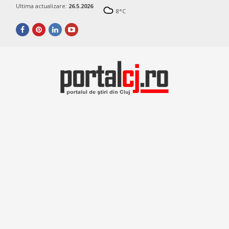
Ultima actualizare:
26.5.2026
8
°C