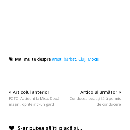
Mai multe despre
arest
,
bărbat
,
Cluj
,
Mociu
Navigare
Articolul anterior
Articolul următor
FOTO. Accident la Mica. Două
Conducea beat și fără permis
în
maşini, oprite într-un gard
de conducere
articole
S-ar putea să îți placă și…