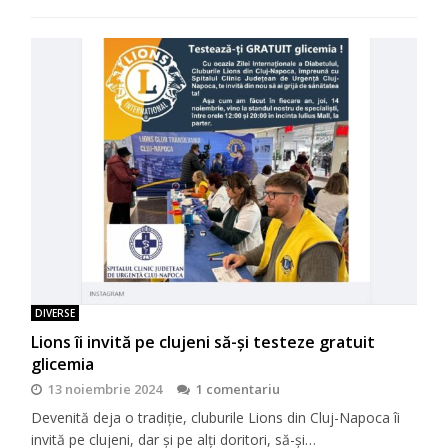
DIVERSE
Lions îi invită pe clujeni să-şi testeze gratuit
glicemia
13 noiembrie 2024
1 comentariu
Devenită deja o tradiţie, cluburile Lions din Cluj-Napoca îi
invită pe clujeni, dar şi pe alţi doritori, să-şi…