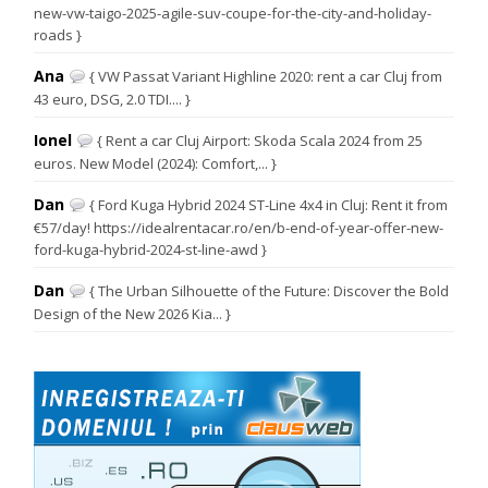
new-vw-taigo-2025-agile-suv-coupe-for-the-city-and-holiday-
roads }
Ana
{ VW Passat Variant Highline 2020: rent a car Cluj from
43 euro, DSG, 2.0 TDI.... }
Ionel
{ Rent a car Cluj Airport: Skoda Scala 2024 from 25
euros. New Model (2024): Comfort,... }
Dan
{ Ford Kuga Hybrid 2024 ST-Line 4x4 in Cluj: Rent it from
€57/day! https://idealrentacar.ro/en/b-end-of-year-offer-new-
ford-kuga-hybrid-2024-st-line-awd }
Dan
{ The Urban Silhouette of the Future: Discover the Bold
Design of the New 2026 Kia... }