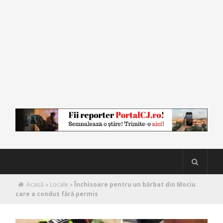
Acasă
»
Locale
»
Închisoare pentru un bărbat din Mociu
care a condus fără permis