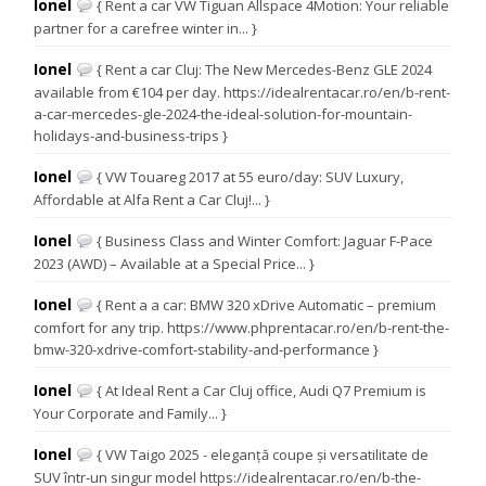
Ionel
{ Rent a car VW Tiguan Allspace 4Motion: Your reliable
partner for a carefree winter in... }
Ionel
{ Rent a car Cluj: The New Mercedes-Benz GLE 2024
available from €104 per day. https://idealrentacar.ro/en/b-rent-
a-car-mercedes-gle-2024-the-ideal-solution-for-mountain-
holidays-and-business-trips }
Ionel
{ VW Touareg 2017 at 55 euro/day: SUV Luxury,
Affordable at Alfa Rent a Car Cluj!... }
Ionel
{ Business Class and Winter Comfort: Jaguar F-Pace
2023 (AWD) – Available at a Special Price... }
Ionel
{ Rent a a car: BMW 320 xDrive Automatic – premium
comfort for any trip. https://www.phprentacar.ro/en/b-rent-the-
bmw-320-xdrive-comfort-stability-and-performance }
Ionel
{ At Ideal Rent a Car Cluj office, Audi Q7 Premium is
Your Corporate and Family... }
Ionel
{ VW Taigo 2025 - eleganță coupe și versatilitate de
SUV într-un singur model https://idealrentacar.ro/en/b-the-