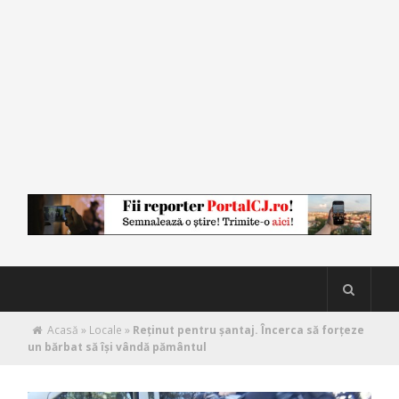
Acasă
»
Locale
»
Reținut pentru șantaj. Încerca să forțeze
un bărbat să își vândă pământul