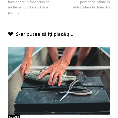
închisoare. A fost prins de
persoane aflate în
articole
multe ori conducând fără
autoizolare la domiciliu
permis
S-ar putea să îți placă și…
LOCALE