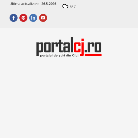
Ultima actualizare:
26.5.2026
8
°C