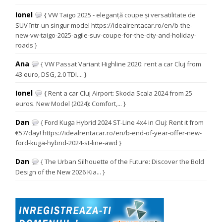
Ionel
{ VW Taigo 2025 - eleganță coupe și versatilitate de
SUV într-un singur model https://idealrentacar.ro/en/b-the-
new-vw-taigo-2025-agile-suv-coupe-for-the-city-and-holiday-
roads }
Ana
{ VW Passat Variant Highline 2020: rent a car Cluj from
43 euro, DSG, 2.0 TDI.... }
Ionel
{ Rent a car Cluj Airport: Skoda Scala 2024 from 25
euros. New Model (2024): Comfort,... }
Dan
{ Ford Kuga Hybrid 2024 ST-Line 4x4 in Cluj: Rent it from
€57/day! https://idealrentacar.ro/en/b-end-of-year-offer-new-
ford-kuga-hybrid-2024-st-line-awd }
Dan
{ The Urban Silhouette of the Future: Discover the Bold
Design of the New 2026 Kia... }