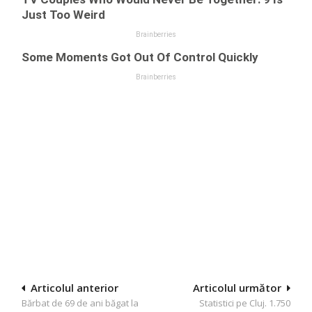
Navigare
Articolul anterior
Articolul următor
Bărbat de 69 de ani băgat la
Statistici pe Cluj. 1.750
în