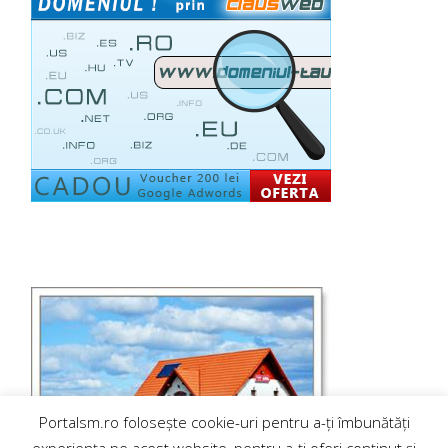
Portalsm.ro folosește cookie-uri pentru a-ți îmbunătăți