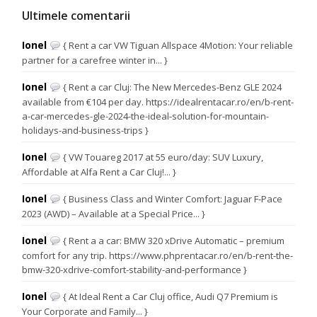
Ultimele comentarii
Ionel
{ Rent a car VW Tiguan Allspace 4Motion: Your reliable
partner for a carefree winter in... }
Ionel
{ Rent a car Cluj: The New Mercedes-Benz GLE 2024
available from €104 per day. https://idealrentacar.ro/en/b-rent-
a-car-mercedes-gle-2024-the-ideal-solution-for-mountain-
holidays-and-business-trips }
Ionel
{ VW Touareg 2017 at 55 euro/day: SUV Luxury,
Affordable at Alfa Rent a Car Cluj!... }
Ionel
{ Business Class and Winter Comfort: Jaguar F-Pace
2023 (AWD) – Available at a Special Price... }
Ionel
{ Rent a a car: BMW 320 xDrive Automatic – premium
comfort for any trip. https://www.phprentacar.ro/en/b-rent-the-
bmw-320-xdrive-comfort-stability-and-performance }
Ionel
{ At Ideal Rent a Car Cluj office, Audi Q7 Premium is
Your Corporate and Family... }