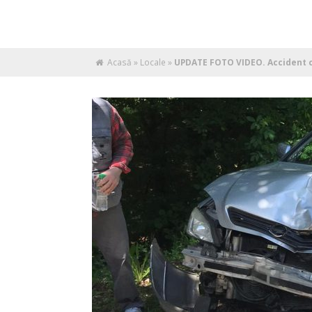
Acasă
»
Locale
»
UPDATE FOTO VIDEO. Accident cu