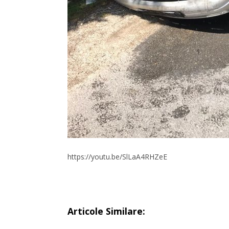
https://youtu.be/SlLaA4RHZeE
Articole Similare: