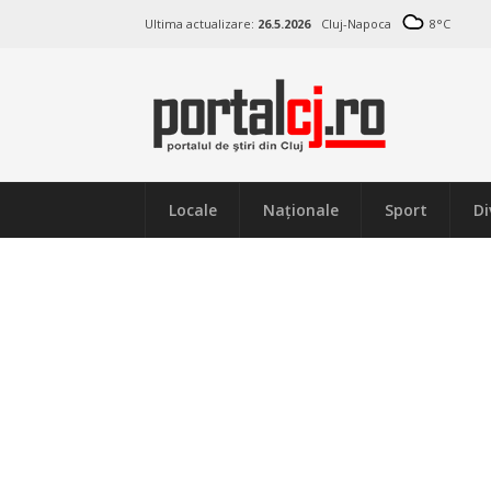
Ultima actualizare:
26.5.2026
Cluj-Napoca
8
°C
Locale
Naţionale
Sport
Di