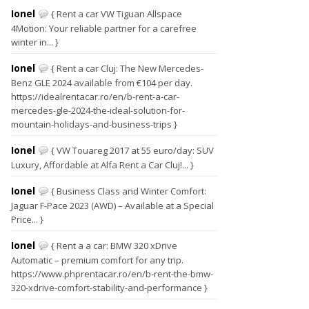
Ionel
{ Rent a car VW Tiguan Allspace
4Motion: Your reliable partner for a carefree
winter in... }
Ionel
{ Rent a car Cluj: The New Mercedes-
Benz GLE 2024 available from €104 per day.
https://idealrentacar.ro/en/b-rent-a-car-
mercedes-gle-2024-the-ideal-solution-for-
mountain-holidays-and-business-trips }
Ionel
{ VW Touareg 2017 at 55 euro/day: SUV
Luxury, Affordable at Alfa Rent a Car Cluj!... }
Ionel
{ Business Class and Winter Comfort:
Jaguar F-Pace 2023 (AWD) – Available at a Special
Price... }
Ionel
{ Rent a a car: BMW 320 xDrive
Automatic – premium comfort for any trip.
https://www.phprentacar.ro/en/b-rent-the-bmw-
320-xdrive-comfort-stability-and-performance }