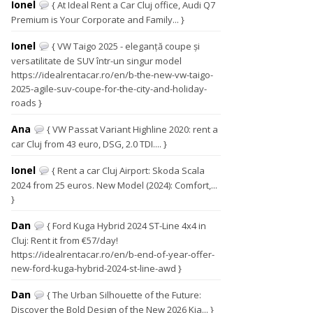
Ionel
{ At Ideal Rent a Car Cluj office, Audi Q7
Premium is Your Corporate and Family... }
Ionel
{ VW Taigo 2025 - eleganță coupe și
versatilitate de SUV într-un singur model
https://idealrentacar.ro/en/b-the-new-vw-taigo-
2025-agile-suv-coupe-for-the-city-and-holiday-
roads }
Ana
{ VW Passat Variant Highline 2020: rent a
car Cluj from 43 euro, DSG, 2.0 TDI.... }
Ionel
{ Rent a car Cluj Airport: Skoda Scala
2024 from 25 euros. New Model (2024): Comfort,...
}
Dan
{ Ford Kuga Hybrid 2024 ST-Line 4x4 in
Cluj: Rent it from €57/day!
https://idealrentacar.ro/en/b-end-of-year-offer-
new-ford-kuga-hybrid-2024-st-line-awd }
Dan
{ The Urban Silhouette of the Future:
Discover the Bold Design of the New 2026 Kia... }