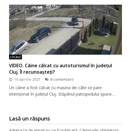
LOCALE
VIDEO. Câine călcat cu autoturismul în județul
Cluj. Îl recunoașteți?
10 aprilie 2021
0 comentarii
Un câine a fost călcat cu mașina din câte se pare
intenționat în județul Cluj. Stăpânul patrupedului spune…
Lasă un răspuns
Adresa ta de email nu va fi publicată.
Câmpurile obligatorii