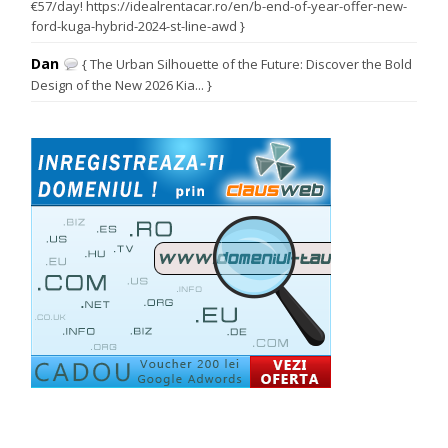
€57/day! https://idealrentacar.ro/en/b-end-of-year-offer-new-
ford-kuga-hybrid-2024-st-line-awd }
Dan
{ The Urban Silhouette of the Future: Discover the Bold
Design of the New 2026 Kia... }