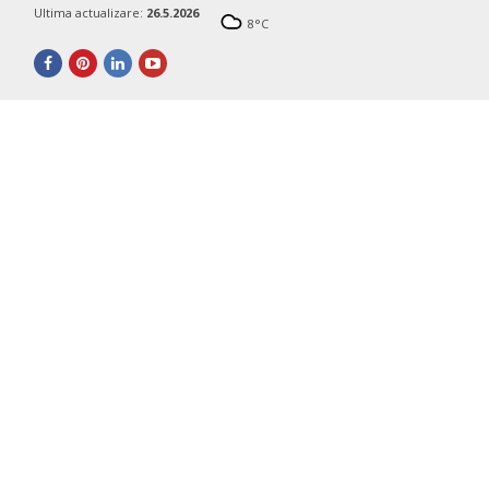
Ultima actualizare:
26.5.2026
8
°C