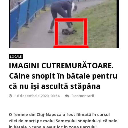
LOCALE
IMAGINI CUTREMURĂTOARE.
Câine snopit în bătaie pentru
că nu își ascultă stăpâna
16 decembrie 2020, 00:54
0 comentarii
O femeie din Cluj-Napoca a fost filmată în cursul
zilei de marți pe malul Someșului snopindu-și câinele
în bătaie. Scena a avut loc în zona Parcului