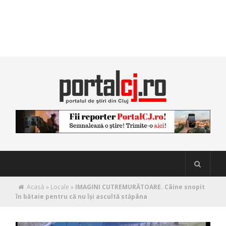
Acasă
»
Locale
»
IMAGINI CUTREMURĂTOARE. Câine snopit
în bătaie pentru că nu își ascultă stăpâna