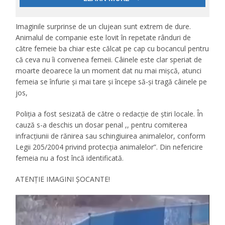
Imaginile surprinse de un clujean sunt extrem de dure.
Animalul de companie este lovit în repetate rânduri de
către femeie ba chiar este călcat pe cap cu bocancul pentru
că ceva nu îi convenea femeii. Câinele este clar speriat de
moarte deoarece la un moment dat nu mai mișcă, atunci
femeia se înfurie și mai tare și începe să-și tragă câinele pe
jos,
Poliția a fost sesizată de către o redacție de știri locale. În
cauză s-a deschis un dosar penal ,, pentru comiterea
infracțiunii de rănirea sau schingiuirea animalelor, conform
Legii 205/2004 privind protecția animalelor”. Din nefericire
femeia nu a fost încă identificată.
ATENȚIE IMAGINI ȘOCANTE!
Player
video