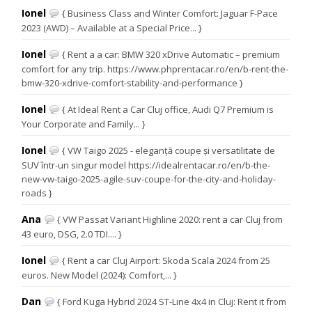
Ionel
{ Business Class and Winter Comfort: Jaguar F-Pace
2023 (AWD) – Available at a Special Price... }
Ionel
{ Rent a a car: BMW 320 xDrive Automatic – premium
comfort for any trip. https://www.phprentacar.ro/en/b-rent-the-
bmw-320-xdrive-comfort-stability-and-performance }
Ionel
{ At Ideal Rent a Car Cluj office, Audi Q7 Premium is
Your Corporate and Family... }
Ionel
{ VW Taigo 2025 - eleganță coupe și versatilitate de
SUV într-un singur model https://idealrentacar.ro/en/b-the-
new-vw-taigo-2025-agile-suv-coupe-for-the-city-and-holiday-
roads }
Ana
{ VW Passat Variant Highline 2020: rent a car Cluj from
43 euro, DSG, 2.0 TDI.... }
Ionel
{ Rent a car Cluj Airport: Skoda Scala 2024 from 25
euros. New Model (2024): Comfort,... }
Dan
{ Ford Kuga Hybrid 2024 ST-Line 4x4 in Cluj: Rent it from