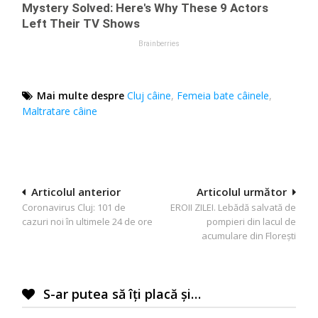
Mai multe despre
Cluj câine
,
Femeia bate câinele
,
Maltratare câine
Navigare
Articolul anterior
Articolul următor
Coronavirus Cluj: 101 de
EROII ZILEI. Lebădă salvată de
în
cazuri noi în ultimele 24 de ore
pompieri din lacul de
articole
acumulare din Florești
S-ar putea să îți placă și…