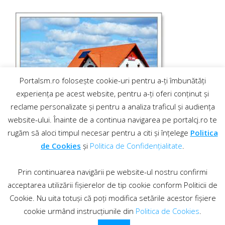
Portalsm.ro folosește cookie-uri pentru a-ți îmbunătăți
experiența pe acest website, pentru a-ți oferi conținut și
reclame personalizate și pentru a analiza traficul și audiența
website-ului. Înainte de a continua navigarea pe portalcj.ro te
rugăm să aloci timpul necesar pentru a citi și înțelege
Politica
de Cookies
și
Politica de Confidențialitate
.
Prin continuarea navigării pe website-ul nostru confirmi
acceptarea utilizării fișierelor de tip cookie conform Politicii de
Cookie. Nu uita totuși că poți modifica setările acestor fișiere
cookie urmând instrucțiunile din
Politica de Cookies
.
Contact
·
Regulament comentarii
© 2019 PortalCJ.ro. Toate drepturile sunt rezervate.