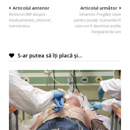
Navigare
Articolul anterior
Articolul următor
Rectorul UMF despre
Iohannis: Pregătiți copiii
în
medicamentul ,,minune”,
pentru școală. Scenariile în
articole
Ivermectina
care vor fi deschise școlile
începând de luni
S-ar putea să îți placă și…