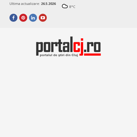
Ultima actualizare:
26.5.2026
8
°C