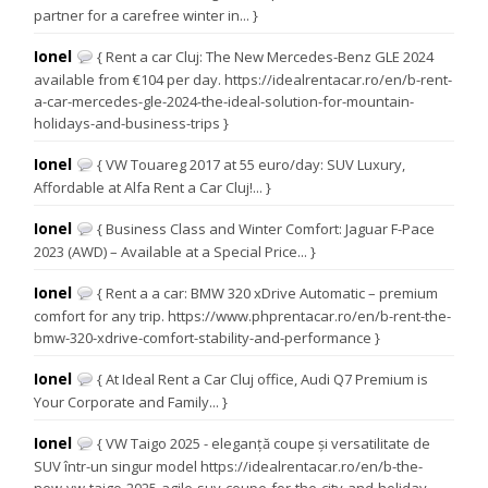
partner for a carefree winter in... }
Ionel
{ Rent a car Cluj: The New Mercedes-Benz GLE 2024
available from €104 per day. https://idealrentacar.ro/en/b-rent-
a-car-mercedes-gle-2024-the-ideal-solution-for-mountain-
holidays-and-business-trips }
Ionel
{ VW Touareg 2017 at 55 euro/day: SUV Luxury,
Affordable at Alfa Rent a Car Cluj!... }
Ionel
{ Business Class and Winter Comfort: Jaguar F-Pace
2023 (AWD) – Available at a Special Price... }
Ionel
{ Rent a a car: BMW 320 xDrive Automatic – premium
comfort for any trip. https://www.phprentacar.ro/en/b-rent-the-
bmw-320-xdrive-comfort-stability-and-performance }
Ionel
{ At Ideal Rent a Car Cluj office, Audi Q7 Premium is
Your Corporate and Family... }
Ionel
{ VW Taigo 2025 - eleganță coupe și versatilitate de
SUV într-un singur model https://idealrentacar.ro/en/b-the-