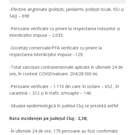
-Efective angrenate (polițiști, jandarmi, polițiști locali, ISU și
SAJ) – 698
-Persoane verificate cu privire la respectarea măsurilor și
interdicțiilor impuse – 2.035;
-Societăți comerciale/PFA verificate cu privire la
respectarea interdicțiilor impuse –129;
-Total sancțiuni contravenționale aplicate în ultimele 24 de
ore, în context COVID/valoare: 204/28.500 lei;
-Persoane verificate – 1.110 din care: în izolare – 652 , în
carantină – 312 și în trafic zi/noapte – 146.
-Situația epidemiologică în județul Cluj se prezintă astfel:
Rata incidenţei pe judeţul Cluj : 2,38;
-În ultimele 24 de ore, 179 persoane au fost confirmate