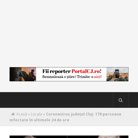
Acasă
»
Locale
»
Coronavirus județul Cluj: 179 persoane
infectate în ultimele 24 de ore