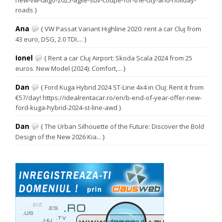
new-vw-taigo-2025-agile-suv-coupe-for-the-city-and-holiday-
roads }
Ana
{ VW Passat Variant Highline 2020: rent a car Cluj from
43 euro, DSG, 2.0 TDI.... }
Ionel
{ Rent a car Cluj Airport: Skoda Scala 2024 from 25
euros. New Model (2024): Comfort,... }
Dan
{ Ford Kuga Hybrid 2024 ST-Line 4x4 in Cluj: Rent it from
€57/day! https://idealrentacar.ro/en/b-end-of-year-offer-new-
ford-kuga-hybrid-2024-st-line-awd }
Dan
{ The Urban Silhouette of the Future: Discover the Bold
Design of the New 2026 Kia... }