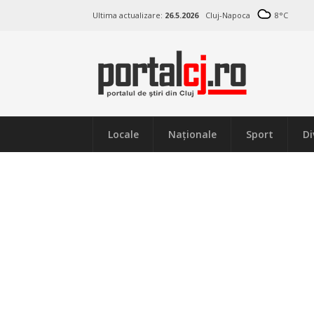
Ultima actualizare:
26.5.2026
Cluj-Napoca
8
°C
Locale
Naţionale
Sport
Di