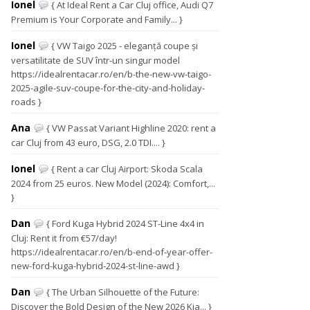
Ionel
{ At Ideal Rent a Car Cluj office, Audi Q7
Premium is Your Corporate and Family... }
Ionel
{ VW Taigo 2025 - eleganță coupe și
versatilitate de SUV într-un singur model
https://idealrentacar.ro/en/b-the-new-vw-taigo-
2025-agile-suv-coupe-for-the-city-and-holiday-
roads }
Ana
{ VW Passat Variant Highline 2020: rent a
car Cluj from 43 euro, DSG, 2.0 TDI.... }
Ionel
{ Rent a car Cluj Airport: Skoda Scala
2024 from 25 euros. New Model (2024): Comfort,...
}
Dan
{ Ford Kuga Hybrid 2024 ST-Line 4x4 in
Cluj: Rent it from €57/day!
https://idealrentacar.ro/en/b-end-of-year-offer-
new-ford-kuga-hybrid-2024-st-line-awd }
Dan
{ The Urban Silhouette of the Future:
Discover the Bold Design of the New 2026 Kia... }