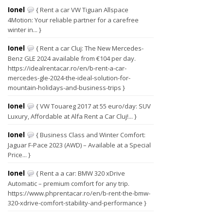
Ionel
{ Rent a car VW Tiguan Allspace
4Motion: Your reliable partner for a carefree
winter in... }
Ionel
{ Rent a car Cluj: The New Mercedes-
Benz GLE 2024 available from €104 per day.
https://idealrentacar.ro/en/b-rent-a-car-
mercedes-gle-2024-the-ideal-solution-for-
mountain-holidays-and-business-trips }
Ionel
{ VW Touareg 2017 at 55 euro/day: SUV
Luxury, Affordable at Alfa Rent a Car Cluj!... }
Ionel
{ Business Class and Winter Comfort:
Jaguar F-Pace 2023 (AWD) – Available at a Special
Price... }
Ionel
{ Rent a a car: BMW 320 xDrive
Automatic – premium comfort for any trip.
https://www.phprentacar.ro/en/b-rent-the-bmw-
320-xdrive-comfort-stability-and-performance }