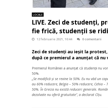
LOCALE
LIVE. Zeci de studenți, pr
fie frică, studenții se rid
12 februarie 2021, 10:44
0 comentarii
Zeci de studenți au ieșit la protest,
după ce premierul a anunțat că nu 
Premierul României a anunțat că studenții nu vor
50%.
„Se modifică și se revine la 50%. Eu nu văd un capă
au 60% reducere, Belgia – 50% reducere, Cehia – 7
50%. În Grecia nu există reduceri generale. Români
dezolvate nu oferă gratuitate”, a declarat Cîțu.