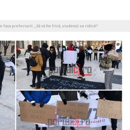
n fața prefecturii: „Să vă fie frică, studenții se ridică!”