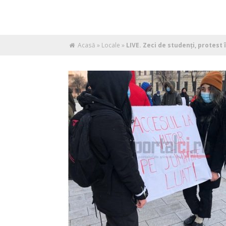
Acasă
»
Locale
»
LIVE. Zeci de studenți, protest î