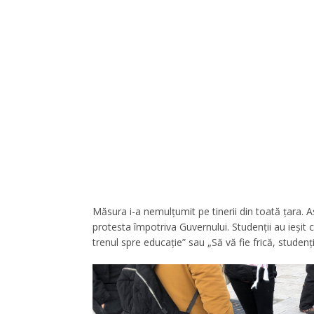
Măsura i-a nemulțumit pe tinerii din toată țara. As
protesta împotriva Guvernului. Studenții au ieși
trenul spre educație” sau „Să vă fie frică, studenții