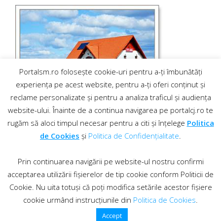
Portalsm.ro folosește cookie-uri pentru a-ți îmbunătăți
experiența pe acest website, pentru a-ți oferi conținut și
reclame personalizate și pentru a analiza traficul și audiența
website-ului. Înainte de a continua navigarea pe portalcj.ro te
rugăm să aloci timpul necesar pentru a citi și înțelege
Politica
de Cookies
și
Politica de Confidențialitate
.
Prin continuarea navigării pe website-ul nostru confirmi
acceptarea utilizării fișierelor de tip cookie conform Politicii de
Cookie. Nu uita totuși că poți modifica setările acestor fișiere
cookie urmând instrucțiunile din
Politica de Cookies
.
Contact
·
Regulament comentarii
© 2019 PortalCJ.ro. Toate drepturile sunt rezervate.
Accept