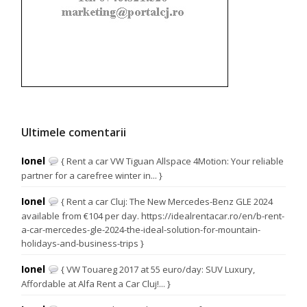
Ultimele comentarii
Ionel
{ Rent a car VW Tiguan Allspace 4Motion: Your reliable
partner for a carefree winter in... }
Ionel
{ Rent a car Cluj: The New Mercedes-Benz GLE 2024
available from €104 per day. https://idealrentacar.ro/en/b-rent-
a-car-mercedes-gle-2024-the-ideal-solution-for-mountain-
holidays-and-business-trips }
Ionel
{ VW Touareg 2017 at 55 euro/day: SUV Luxury,
Affordable at Alfa Rent a Car Cluj!... }