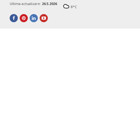
Ultima actualizare:
26.5.2026
8
°C