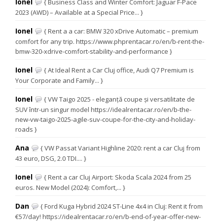
Ionel
{ Business Class and Winter Comfort: Jaguar F-Pace
2023 (AWD) – Available at a Special Price... }
Ionel
{ Rent a a car: BMW 320 xDrive Automatic – premium
comfort for any trip. https://www.phprentacar.ro/en/b-rent-the-
bmw-320-xdrive-comfort-stability-and-performance }
Ionel
{ At Ideal Rent a Car Cluj office, Audi Q7 Premium is
Your Corporate and Family... }
Ionel
{ VW Taigo 2025 - eleganță coupe și versatilitate de
SUV într-un singur model https://idealrentacar.ro/en/b-the-
new-vw-taigo-2025-agile-suv-coupe-for-the-city-and-holiday-
roads }
Ana
{ VW Passat Variant Highline 2020: rent a car Cluj from
43 euro, DSG, 2.0 TDI.... }
Ionel
{ Rent a car Cluj Airport: Skoda Scala 2024 from 25
euros. New Model (2024): Comfort,... }
Dan
{ Ford Kuga Hybrid 2024 ST-Line 4x4 in Cluj: Rent it from
€57/day! https://idealrentacar.ro/en/b-end-of-year-offer-new-