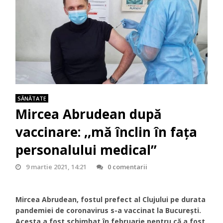
SĂNĂTATE
Mircea Abrudean după
vaccinare: ,,mă înclin în fața
personalului medical”
9 martie 2021, 14:21
0 comentarii
Mircea Abrudean, fostul prefect al Clujului pe durata
pandemiei de coronavirus s-a vaccinat la București.
Acesta a fost schimbat în februarie pentru că a fost