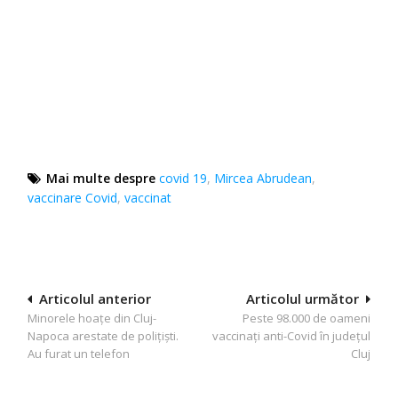
Mai multe despre
covid 19
,
Mircea Abrudean
,
vaccinare Covid
,
vaccinat
Navigare
Articolul anterior
Articolul următor
Minorele hoațe din Cluj-
Peste 98.000 de oameni
în
Napoca arestate de polițiști.
vaccinați anti-Covid în județul
articole
Au furat un telefon
Cluj