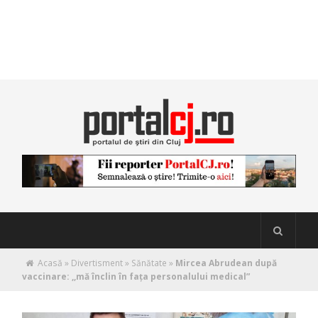
Acasă
»
Divertisment
»
Sănătate
»
Mircea Abrudean după
vaccinare: ,,mă înclin în fața personalului medical”