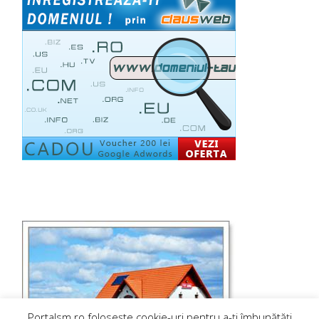
Portalsm.ro folosește cookie-uri pentru a-ți îmbunătăți