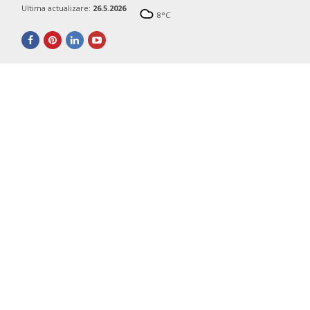
Ultima actualizare:
26.5.2026
8
°C