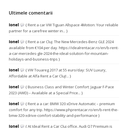
Ultimele comentarii
Ionel
{ Rent a car VW Tiguan Allspace 4Motion: Your reliable
partner for a carefree winter in... }
Ionel
{ Rent a car Cluj: The New Mercedes-Benz GLE 2024
available from €104 per day. https://idealrentacar.ro/en/b-rent-
a-car-mercedes-gle-2024-the-ideal-solution-for-mountain-
holidays-and-business-trips }
Ionel
{ VW Touareg 2017 at 55 euro/day: SUV Luxury,
Affordable at Alfa Rent a Car Cluj!... }
Ionel
{ Business Class and Winter Comfort: Jaguar F-Pace
2023 (AWD) – Available at a Special Price... }
Ionel
{ Rent a a car: BMW 320 xDrive Automatic – premium
comfort for any trip. https://www.phprentacar.ro/en/b-rent-the-
bmw-320-xdrive-comfort-stability-and-performance }
Ionel
{ At Ideal Rent a Car Cluj office, Audi Q7 Premium is