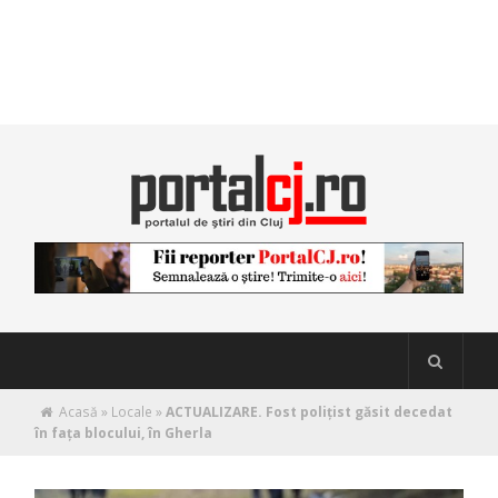
Acasă
»
Locale
»
ACTUALIZARE. Fost polițist găsit decedat
în fața blocului, în Gherla