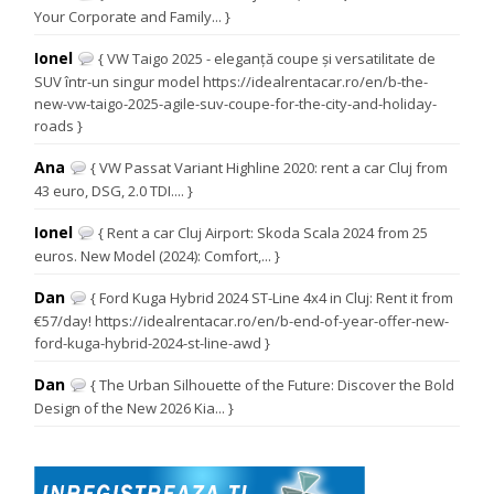
Your Corporate and Family... }
Ionel
{ VW Taigo 2025 - eleganță coupe și versatilitate de
SUV într-un singur model https://idealrentacar.ro/en/b-the-
new-vw-taigo-2025-agile-suv-coupe-for-the-city-and-holiday-
roads }
Ana
{ VW Passat Variant Highline 2020: rent a car Cluj from
43 euro, DSG, 2.0 TDI.... }
Ionel
{ Rent a car Cluj Airport: Skoda Scala 2024 from 25
euros. New Model (2024): Comfort,... }
Dan
{ Ford Kuga Hybrid 2024 ST-Line 4x4 in Cluj: Rent it from
€57/day! https://idealrentacar.ro/en/b-end-of-year-offer-new-
ford-kuga-hybrid-2024-st-line-awd }
Dan
{ The Urban Silhouette of the Future: Discover the Bold
Design of the New 2026 Kia... }