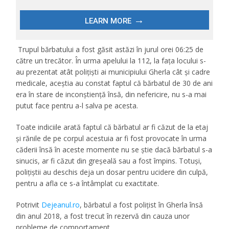
Trupul bărbatului a fost găsit astăzi în jurul orei 06:25 de
către un trecător. În urma apelului la 112, la fața locului s-
au prezentat atât polițiști ai municipiului Gherla cât și cadre
medicale, aceștia au constat faptul că bărbatul de 30 de ani
era în stare de inconștiență însă, din nefericire, nu s-a mai
putut face pentru a-l salva pe acesta.
Toate indiciile arată faptul că bărbatul ar fi căzut de la etaj
și rănile de pe corpul acestuia ar fi fost provocate în urma
căderii însă în aceste momente nu se știe dacă bărbatul s-a
sinucis, ar fi căzut din greșeală sau a fost împins. Totuși,
polițiștii au deschis deja un dosar pentru ucidere din culpă,
pentru a afla ce s-a întâmplat cu exactitate.
Potrivit
Dejeanul.ro
, bărbatul a fost polițist în Gherla însă
din anul 2018, a fost trecut în rezervă din cauza unor
probleme de comportament.