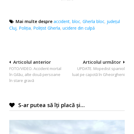
Mai multe despre
accident
,
bloc
,
Gherla bloc
,
județul
Cluj
,
Poliția
,
Polițist Gherla
,
ucidere din culpă
Navigare
Articolul anterior
Articolul următor
FOTO/VIDEO. Accident mortal
UPDATE. Mopedist spaniol
în
în Gilău, alte două persoane
luat pe capotă în Gheorgheni
articole
în stare gravă
S-ar putea să îți placă și…