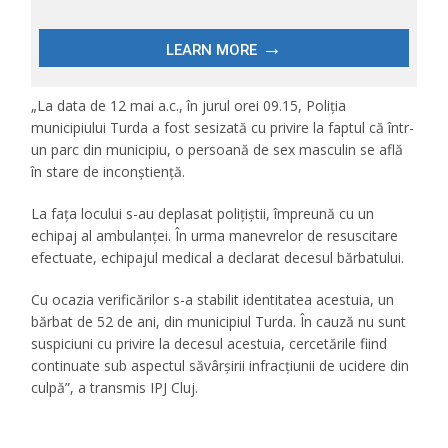
„La data de 12 mai a.c., în jurul orei 09.15, Poliția
municipiului Turda a fost sesizată cu privire la faptul că într-
un parc din municipiu, o persoană de sex masculin se află
în stare de inconștiență.
La fața locului s-au deplasat polițiștii, împreună cu un
echipaj al ambulanței. În urma manevrelor de resuscitare
efectuate, echipajul medical a declarat decesul bărbatului.
Cu ocazia verificărilor s-a stabilit identitatea acestuia, un
bărbat de 52 de ani, din municipiul Turda. În cauză nu sunt
suspiciuni cu privire la decesul acestuia, cercetările fiind
continuate sub aspectul săvârșirii infracțiunii de ucidere din
culpă”, a transmis IPJ Cluj.