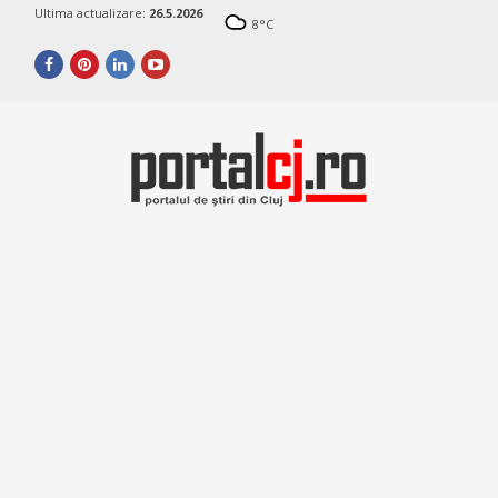
Ultima actualizare:
26.5.2026
8
°C