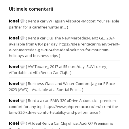
Ultimele comentarii
Ionel
{ Rent a car VW Tiguan Allspace 4Motion: Your reliable
partner for a carefree winter in... }
Ionel
{ Rent a car Cluj: The New Mercedes-Benz GLE 2024
available from €104 per day. https://idealrentacar.ro/en/b-rent-
a-car-mercedes-gle-2024-the-ideal-solution-for-mountain-
holidays-and-business-trips }
Ionel
{ VW Touareg 2017 at 55 euro/day: SUV Luxury,
Affordable at Alfa Rent a Car Cluj!... }
Ionel
{ Business Class and Winter Comfort: Jaguar F-Pace
2023 (AWD) – Available at a Special Price... }
Ionel
{ Rent a a car: BMW 320 xDrive Automatic – premium
comfort for any trip. https://www.phprentacar.ro/en/b-rent-the-
bmw-320-xdrive-comfort-stability-and-performance }
Ionel
{ At Ideal Rent a Car Cluj office, Audi Q7 Premium is