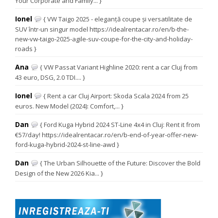
Your Corporate and Family... }
Ionel
{ VW Taigo 2025 - eleganță coupe și versatilitate de
SUV într-un singur model https://idealrentacar.ro/en/b-the-
new-vw-taigo-2025-agile-suv-coupe-for-the-city-and-holiday-
roads }
Ana
{ VW Passat Variant Highline 2020: rent a car Cluj from
43 euro, DSG, 2.0 TDI.... }
Ionel
{ Rent a car Cluj Airport: Skoda Scala 2024 from 25
euros. New Model (2024): Comfort,... }
Dan
{ Ford Kuga Hybrid 2024 ST-Line 4x4 in Cluj: Rent it from
€57/day! https://idealrentacar.ro/en/b-end-of-year-offer-new-
ford-kuga-hybrid-2024-st-line-awd }
Dan
{ The Urban Silhouette of the Future: Discover the Bold
Design of the New 2026 Kia... }