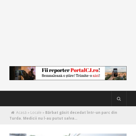
Acasă
»
Locale
»
Bărbat găsit decedat într-un parc din
Turda. Medicii nu l-au putut salva…