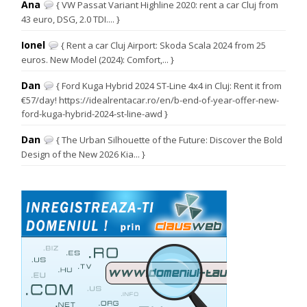
Ana
{ VW Passat Variant Highline 2020: rent a car Cluj from
43 euro, DSG, 2.0 TDI.... }
Ionel
{ Rent a car Cluj Airport: Skoda Scala 2024 from 25
euros. New Model (2024): Comfort,... }
Dan
{ Ford Kuga Hybrid 2024 ST-Line 4x4 in Cluj: Rent it from
€57/day! https://idealrentacar.ro/en/b-end-of-year-offer-new-
ford-kuga-hybrid-2024-st-line-awd }
Dan
{ The Urban Silhouette of the Future: Discover the Bold
Design of the New 2026 Kia... }