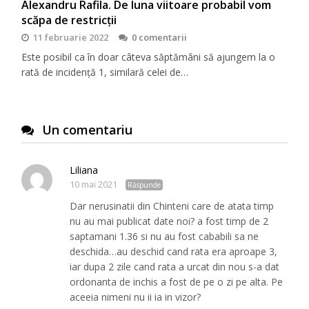
Alexandru Rafila. De luna viitoare probabil vom
scăpa de restricții
11 februarie 2022
0 comentarii
Este posibil ca în doar câteva săptămâni să ajungem la o
rată de incidență 1, similară celei de…
Un comentariu
Liliana
10 mai 2021
Răspunde
Dar nerusinatii din Chinteni care de atata timp
nu au mai publicat date noi? a fost timp de 2
saptamani 1.36 si nu au fost cababili sa ne
deschida…au deschid cand rata era aproape 3,
iar dupa 2 zile cand rata a urcat din nou s-a dat
ordonanta de inchis a fost de pe o zi pe alta. Pe
aceeia nimeni nu ii ia in vizor?