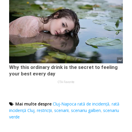
Mai multe despre
Cluj-Napoca rată de incidență
,
rată
incidență Cluj
,
restricții
,
scenarii
,
scenariu galben
,
scenariu
verde