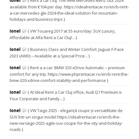
Ionel
{ Rent a car Cluj: The New Mercedes-Benz GLE 2024
available from €104 per day. https://idealrentacar.ro/en/b-rent-
a-car-mercedes-gle-2024-the-ideal-solution-for-mountain-
holidays-and-business-trips }
Ionel
{ VW Touareg 2017 at 55 euro/day: SUV Luxury,
Affordable at Alfa Rent a Car Cluj!... }
Ionel
{ Business Class and Winter Comfort: Jaguar F-Pace
2023 (AWD) – Available at a Special Price... }
Ionel
{ Rent a a car: BMW 320 xDrive Automatic – premium
comfort for any trip. https://www.phprentacar.ro/en/b-rent-the-
bmw-320-xdrive-comfort-stability-and-performance }
Ionel
{ At Ideal Rent a Car Cluj office, Audi Q7 Premium is
Your Corporate and Family... }
Ionel
{ VW Taigo 2025 - eleganță coupe și versatilitate de
SUV într-un singur model https://idealrentacar.ro/en/b-the-
new-vw-taigo-2025-agile-suv-coupe-for-the-city-and-holiday-
roads }