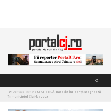
Acasă
»
Locale
»
STATISTICĂ. Rata de incidență stagnează
în municipiul Cluj-Napoca