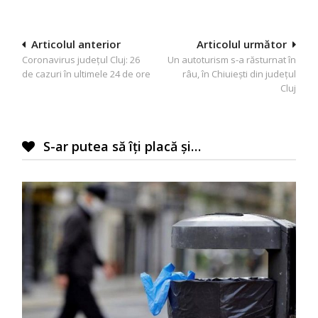
Navigare
Articolul anterior
Articolul următor
Coronavirus județul Cluj: 26
Un autoturism s-a răsturnat în
în
de cazuri în ultimele 24 de ore
râu, în Chiuiești din județul
articole
Cluj
S-ar putea să îți placă și…