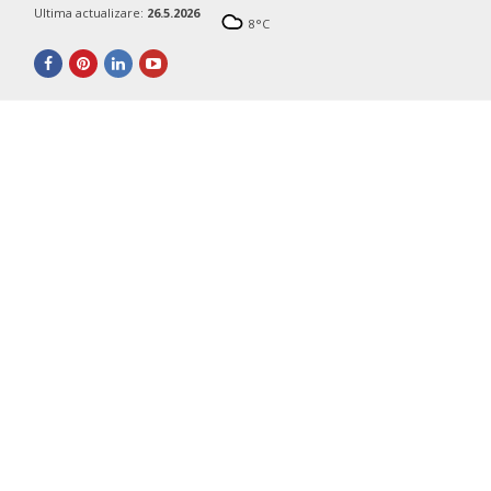
Ultima actualizare:
26.5.2026
8
°C