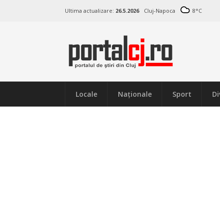
Ultima actualizare:
26.5.2026
Cluj-Napoca
8
°C
Locale
Naţionale
Sport
Di