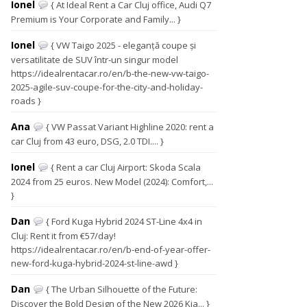
Ionel
{ At Ideal Rent a Car Cluj office, Audi Q7
Premium is Your Corporate and Family... }
Ionel
{ VW Taigo 2025 - eleganță coupe și
versatilitate de SUV într-un singur model
https://idealrentacar.ro/en/b-the-new-vw-taigo-
2025-agile-suv-coupe-for-the-city-and-holiday-
roads }
Ana
{ VW Passat Variant Highline 2020: rent a
car Cluj from 43 euro, DSG, 2.0 TDI.... }
Ionel
{ Rent a car Cluj Airport: Skoda Scala
2024 from 25 euros. New Model (2024): Comfort,...
}
Dan
{ Ford Kuga Hybrid 2024 ST-Line 4x4 in
Cluj: Rent it from €57/day!
https://idealrentacar.ro/en/b-end-of-year-offer-
new-ford-kuga-hybrid-2024-st-line-awd }
Dan
{ The Urban Silhouette of the Future:
Discover the Bold Design of the New 2026 Kia... }