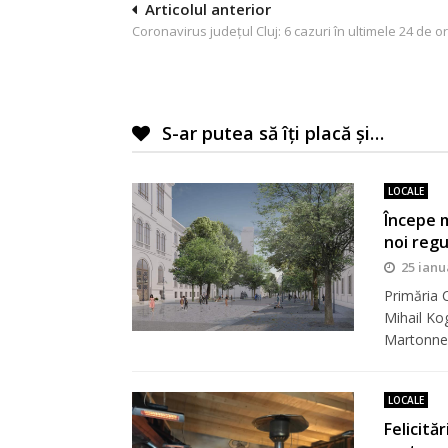
Navigare
Articolul anterior
Coronavirus județul Cluj: 6 cazuri în ultimele 24 de o
în
articole
S-ar putea să îți placă și…
LOCALE
Începe m
noi regu
25 ianu
Primăria 
Mihail Ko
Martonn
LOCALE
Felicită