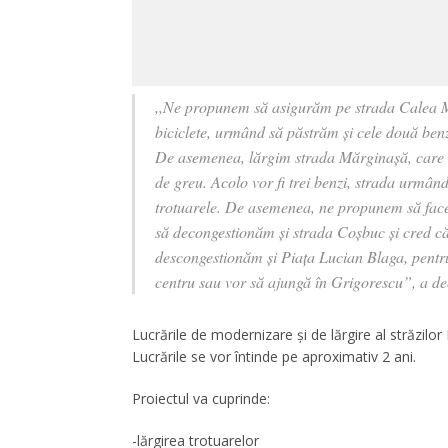
,,Ne propunem să asigurăm pe strada Calea Măn
biciclete, urmând să păstrăm și cele două benz
De asemenea, lărgim strada Mărginașă, care ast
de greu. Acolo vor fi trei benzi, strada urmând
trotuarele. De asemenea, ne propunem să facem 
să decongestionăm și strada Coșbuc și cred că
descongestionăm și Piața Lucian Blaga, pentru 
centru sau vor să ajungă în Grigorescu”, a d
Lucrările de modernizare și de lărgire al străzilor 
Lucrările se vor întinde pe aproximativ 2 ani.
Proiectul va cuprinde:
-lărgirea trotuarelor