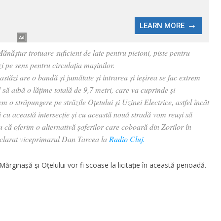
ăștur trotuare suficient de late pentru pietoni, piste pentru
i pe sens pentru circulația mașinilor.
ăzi are o bandă și jumătate și intrarea și ieșirea se fac extrem
 să aibă o lățime totală de 9,7 metri, care va cuprinde și
o străpungere pe străzile Oțetului și Uzinei Electrice, astfel încât
 cu această intersecție și cu această nouă stradă vom reuși să
că oferim o alternativă șoferilor care coboară din Zorilor în
eclarat viceprimarul Dan Tarcea la
Radio Cluj.
Mărginașă și Oțelului vor fi scoase la licitație în această perioadă.