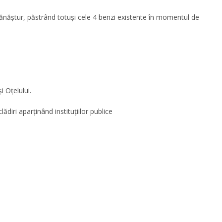
Mănăștur, păstrând totuși cele 4 benzi existente în momentul de
 Oțelului.
lădiri aparținând instituțiilor publice