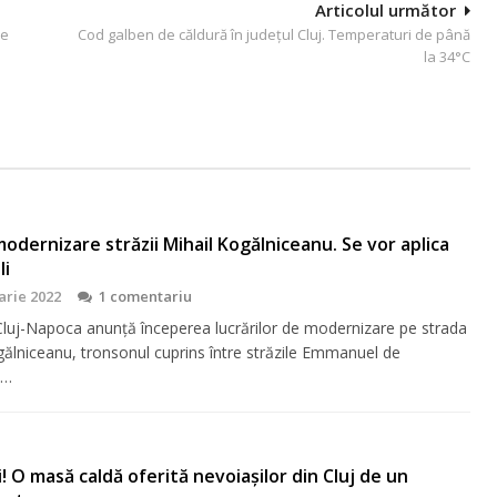
Articolul următor
re
Cod galben de căldură în județul Cluj. Temperaturi de până
la 34°C
odernizare străzii Mihail Kogălniceanu. Se vor aplica
li
arie 2022
1 comentariu
Cluj-Napoca anunță începerea lucrărilor de modernizare pe strada
gălniceanu, tronsonul cuprins între străzile Emmanuel de
e…
ri! O masă caldă oferită nevoiașilor din Cluj de un