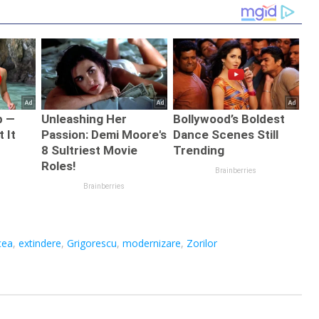
cea
,
extindere
,
Grigorescu
,
modernizare
,
Zorilor