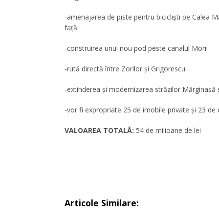
-amenajarea de piste pentru bicicliști pe Calea 
față.
-construirea unui nou pod peste canalul Morii
-rută directă între Zorilor și Grigorescu
-extinderea și modernizarea străzilor Mărginașă și
-vor fi expropriate 25 de imobile private și 23 de c
VALOAREA TOTALĂ:
54 de milioane de lei
Articole Similare: