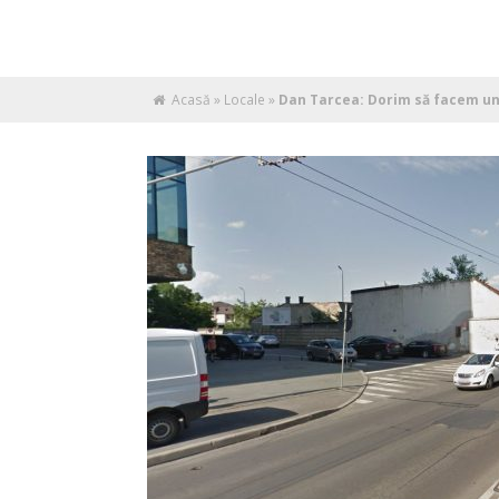
Acasă
»
Locale
»
Dan Tarcea: Dorim să facem un 