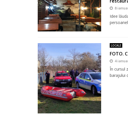
restaur
8 ianua
Idee lăuda
persoanel
LOCALE
FOTO. Ca
4 ianua
În cursul 
barajului 