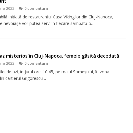
ant
rie 2022
0 comentarii
bilă inițiată de restaurantul Casa Vikingilor din Cluj-Napoca,
e nevoiașe vor putea servi în fiecare sâmbătă o…
z misterios în Cluj-Napoca, femeie găsită decedată
rie 2022
0 comentarii
zilei de azi, în jurul orei 10.45, pe malul Someșului, în zona
din cartierul Grigorescu…