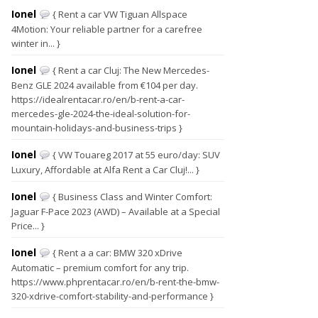
Ionel
{ Rent a car VW Tiguan Allspace
4Motion: Your reliable partner for a carefree
winter in... }
Ionel
{ Rent a car Cluj: The New Mercedes-
Benz GLE 2024 available from €104 per day.
https://idealrentacar.ro/en/b-rent-a-car-
mercedes-gle-2024-the-ideal-solution-for-
mountain-holidays-and-business-trips }
Ionel
{ VW Touareg 2017 at 55 euro/day: SUV
Luxury, Affordable at Alfa Rent a Car Cluj!... }
Ionel
{ Business Class and Winter Comfort:
Jaguar F-Pace 2023 (AWD) – Available at a Special
Price... }
Ionel
{ Rent a a car: BMW 320 xDrive
Automatic – premium comfort for any trip.
https://www.phprentacar.ro/en/b-rent-the-bmw-
320-xdrive-comfort-stability-and-performance }