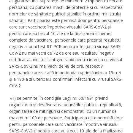
asigurarea unei suprafețe de minimum 2 mp pentru fiecare
persoană, cu purtarea măștii de protecție și cu respectarea
normelor de sănătate publică stabilite în ordinul ministrului
sănătății. Participarea este permisă doar pentru persoanele
care sunt vaccinate împotriva virusului SARS-CoV-2 și
pentru care au trecut 10 zile de la finalizarea schemei
complete de vaccinare, persoanele care prezintă rezultatul
negativ al unui test RT-PCR pentru infecția cu virusul SARS-
CoV-2 nu mai vechi de 72 de ore sau rezultatul negativ
certificat al unui test antigen rapid pentru infecția cu virusul
SARS-CoV-2 nu mai vechi de 48 de ore, respectiv
persoanele care se află în perioada cuprinsă între a 15-a zi
și a 180-a zi ulterioară confirmării infectării cu virusul SARS-
CoV-2;
🔹i) se permite, în condițiile Legii nr. 60/1991 privind
organizarea și desfășurarea adunărilor publice, republicată,
organizarea de mitinguri și demonstrații cu un număr de
maximum 100 de persoane. Participarea este permisă doar
pentru persoanele care sunt vaccinate împotriva virusului
SARS-CoV-2 și pentru care au trecut 10 zile de la finalizarea