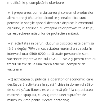
modificările și completările ulterioare;
🔹r) prepararea, comercializarea și consumul produselor
alimentare și băuturilor alcoolice și nealcoolice sunt
permise în spațiile special destinate dispuse în exteriorul
clădirilor, în aer liber, cu excepția celor prevăzute la lit. p),
cu respectarea măsurilor de protecție sanitară;
🔹s) activitatea în baruri, cluburi și discoteci este permisă
fără a depăși 70% din capacitatea maximă a spațiului în
intervalul orar 0500-0200 dacă toate persoanele sunt
vaccinate împotriva virusului SARS-CoV-2 și pentru care au
trecut 10 zile de la finalizarea schemei complete de
vaccinare;
🔹t) activitatea cu publicul a operatorilor economici care
desfășoară activitatea în spații închise în domeniul sălilor
de sport și/sau fitness este permisă până la capacitatea
maximă a spațiului, cu asigurarea unei suprafețe de
minimum 7 mp pentru fiecare persoană;