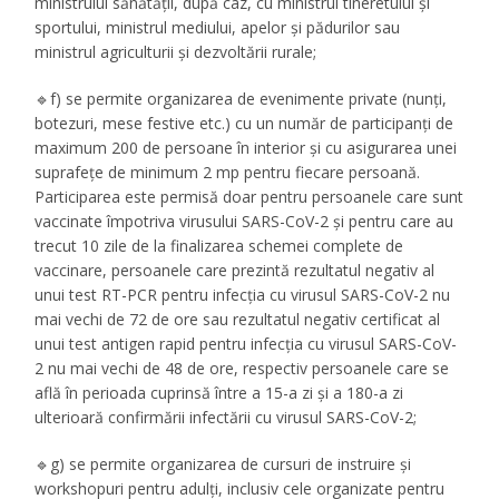
ministrului sănătății, după caz, cu ministrul tineretului și
sportului, ministrul mediului, apelor și pădurilor sau
ministrul agriculturii și dezvoltării rurale;
🔹f) se permite organizarea de evenimente private (nunți,
botezuri, mese festive etc.) cu un număr de participanți de
maximum 200 de persoane în interior și cu asigurarea unei
suprafețe de minimum 2 mp pentru fiecare persoană.
Participarea este permisă doar pentru persoanele care sunt
vaccinate împotriva virusului SARS-CoV-2 și pentru care au
trecut 10 zile de la finalizarea schemei complete de
vaccinare, persoanele care prezintă rezultatul negativ al
unui test RT-PCR pentru infecția cu virusul SARS-CoV-2 nu
mai vechi de 72 de ore sau rezultatul negativ certificat al
unui test antigen rapid pentru infecția cu virusul SARS-CoV-
2 nu mai vechi de 48 de ore, respectiv persoanele care se
află în perioada cuprinsă între a 15-a zi și a 180-a zi
ulterioară confirmării infectării cu virusul SARS-CoV-2;
🔹g) se permite organizarea de cursuri de instruire și
workshopuri pentru adulți, inclusiv cele organizate pentru