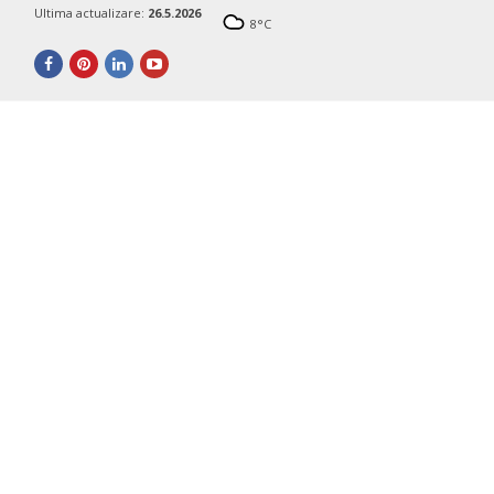
Ultima actualizare:
26.5.2026
8
°C