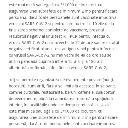
este mai mică sau egală cu 3/1.000 de locuitori, cu
asigurarea unei suprafețe de minimum 2 mp pentru fiecare
persoană, dacă toate persoanele sunt vaccinate împotriva
virusului SARS-CoV-2 și pentru care au trecut 10 zile de la
finalizarea schemei complete de vaccinare, prezintă
rezultatul negativ al unui test RT-PCR pentru infecția cu
virusul SARS-CoV-2 nu mai vechi de 72 de ore sau rezultatul
negativ certificat al unui test antigen rapid pentru infecția
cu virusul SARS-CoV-2 nu mai vechi de 48 de ore sau se
află în perioada cuprinsă între a 15-a zi și a 180-a zi
ulterioară confirmării infectării cu virusul SARS-CoV-2;
🔹i) se permite organizarea de evenimente private (nunți,
botezuri), cum ar fi, fără a se limita la acestea, în saloane,
cămine culturale, restaurante, baruri, cafenele, săli/corturi
de evenimente, până la capacitatea maximă a spațiului în
interior, în localitățile unde incidența cumulată la 14 zile
este mai mică sau egală cu 3/1.000 de locuitori, cu
asigurarea unei suprafețe de minimum 2 mp pentru fiecare
persoană, dacă toate persoanele sunt vaccinate împotriva