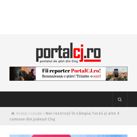
Acasă
»
Locale
»
Noi restricții în Câmpia Turzii și alte 4
comune din județul Cluj