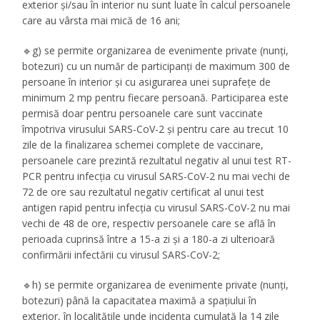
exterior și/sau în interior nu sunt luate în calcul persoanele
care au vârsta mai mică de 16 ani;
🔹g) se permite organizarea de evenimente private (nunți,
botezuri) cu un număr de participanți de maximum 300 de
persoane în interior și cu asigurarea unei suprafețe de
minimum 2 mp pentru fiecare persoană. Participarea este
permisă doar pentru persoanele care sunt vaccinate
împotriva virusului SARS-CoV-2 și pentru care au trecut 10
zile de la finalizarea schemei complete de vaccinare,
persoanele care prezintă rezultatul negativ al unui test RT-
PCR pentru infecția cu virusul SARS-CoV-2 nu mai vechi de
72 de ore sau rezultatul negativ certificat al unui test
antigen rapid pentru infecția cu virusul SARS-CoV-2 nu mai
vechi de 48 de ore, respectiv persoanele care se află în
perioada cuprinsă între a 15-a zi și a 180-a zi ulterioară
confirmării infectării cu virusul SARS-CoV-2;
🔹h) se permite organizarea de evenimente private (nunți,
botezuri) până la capacitatea maximă a spațiului în
exterior, în localitățile unde incidența cumulată la 14 zile