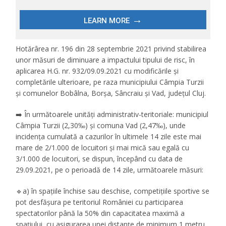
Hotărârea nr. 196 din 28 septembrie 2021 privind stabilirea
unor măsuri de diminuare a impactului tipului de risc, în
aplicarea H.G. nr. 932/09.09.2021 cu modificările și
completările ulterioare, pe raza municipiului Câmpia Turzii
și comunelor Bobâlna, Borșa, Sâncraiu și Vad, județul Cluj.
➡️ În următoarele unități administrativ-teritoriale: municipiul
Câmpia Turzii (2,30‰) și comuna Vad (2,47‰), unde
incidența cumulată a cazurilor în ultimele 14 zile este mai
mare de 2/1.000 de locuitori și mai mică sau egală cu
3/1.000 de locuitori, se dispun, începând cu data de
29.09.2021, pe o perioadă de 14 zile, următoarele măsuri:
🔹a) în spațiile închise sau deschise, competițiile sportive se
pot desfășura pe teritoriul României cu participarea
spectatorilor până la 50% din capacitatea maximă a
spațiului, cu asigurarea unei distanțe de minimum 1 metru