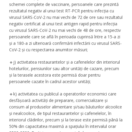
schemei complete de vaccinare, persoanele care prezintă
rezultatul negativ al unui test RT-PCR pentru infecția cu
virusul SARS-CoV-2 nu mai vechi de 72 de ore sau rezultatul
negativ certificat al unui test antigen rapid pentru infecția
cu virusul SARS-CoV-2 nu mai vechi de 48 de ore, respectiv
persoanele care se află în perioada cuprinsă între a 15-a zi
și a 180-a zi ulterioară confirmării infectării cu virusul SARS-
CoV-2 și cu respectarea anumitor măsuri;
🔹j) activitatea restaurantelor și a cafenelelor din interiorul
hotelurilor, pensiunilor sau altor unități de cazare, precum
și la terasele acestora este permisă doar pentru
persoanele cazate în cadrul acestor unități;
🔹k) activitatea cu publicul a operatorilor economici care
desfășoară activități de preparare, comercializare și
consum al produselor alimentare și/sau băuturilor alcoolice
și nealcoolice, de tipul restaurantelor și cafenelelor, în
interiorul clădirilor, precum și la terase este permisă până la
50% din capacitatea maximă a spațiului în intervalul orar