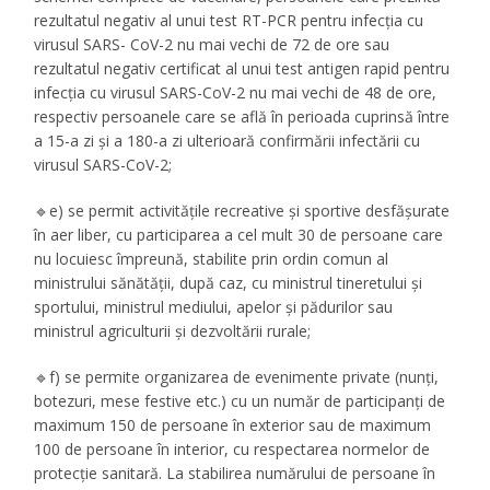
rezultatul negativ al unui test RT-PCR pentru infecția cu
virusul SARS- CoV-2 nu mai vechi de 72 de ore sau
rezultatul negativ certificat al unui test antigen rapid pentru
infecția cu virusul SARS-CoV-2 nu mai vechi de 48 de ore,
respectiv persoanele care se află în perioada cuprinsă între
a 15-a zi și a 180-a zi ulterioară confirmării infectării cu
virusul SARS-CoV-2;
🔹e) se permit activitățile recreative și sportive desfășurate
în aer liber, cu participarea a cel mult 30 de persoane care
nu locuiesc împreună, stabilite prin ordin comun al
ministrului sănătății, după caz, cu ministrul tineretului și
sportului, ministrul mediului, apelor și pădurilor sau
ministrul agriculturii și dezvoltării rurale;
🔹f) se permite organizarea de evenimente private (nunți,
botezuri, mese festive etc.) cu un număr de participanți de
maximum 150 de persoane în exterior sau de maximum
100 de persoane în interior, cu respectarea normelor de
protecție sanitară. La stabilirea numărului de persoane în