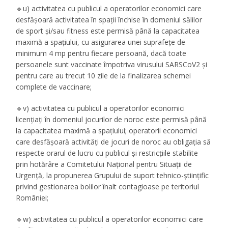
🔹u) activitatea cu publicul a operatorilor economici care
desfășoară activitatea în spații închise în domeniul sălilor
de sport și/sau fitness este permisă până la capacitatea
maximă a spațiului, cu asigurarea unei suprafețe de
minimum 4 mp pentru fiecare persoană, dacă toate
persoanele sunt vaccinate împotriva virusului SARSCoV2 și
pentru care au trecut 10 zile de la finalizarea schemei
complete de vaccinare;
🔹v) activitatea cu publicul a operatorilor economici
licențiați în domeniul jocurilor de noroc este permisă până
la capacitatea maximă a spațiului; operatorii economici
care desfășoară activități de jocuri de noroc au obligația să
respecte orarul de lucru cu publicul și restricțiile stabilite
prin hotărâre a Comitetului Național pentru Situații de
Urgență, la propunerea Grupului de suport tehnico-științific
privind gestionarea bolilor înalt contagioase pe teritoriul
României;
🔹w) activitatea cu publicul a operatorilor economici care