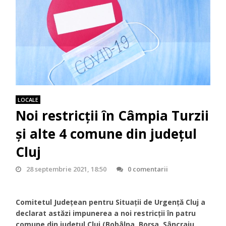
LOCALE
Noi restricții în Câmpia Turzii
și alte 4 comune din județul
Cluj
28 septembrie 2021, 18:50
0 comentarii
Comitetul Județean pentru Situații de Urgență Cluj a
declarat astăzi impunerea a noi restricții în patru
comune din județul Cluj (Bobâlna, Borșa, Sâncraiu,