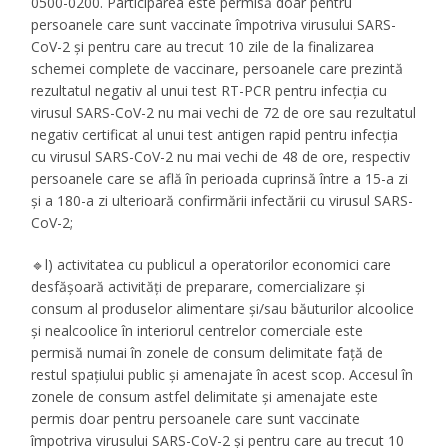
0500-0200. Participarea este permisă doar pentru
persoanele care sunt vaccinate împotriva virusului SARS-
CoV-2 și pentru care au trecut 10 zile de la finalizarea
schemei complete de vaccinare, persoanele care prezintă
rezultatul negativ al unui test RT-PCR pentru infecția cu
virusul SARS-CoV-2 nu mai vechi de 72 de ore sau rezultatul
negativ certificat al unui test antigen rapid pentru infecția
cu virusul SARS-CoV-2 nu mai vechi de 48 de ore, respectiv
persoanele care se află în perioada cuprinsă între a 15-a zi
și a 180-a zi ulterioară confirmării infectării cu virusul SARS-
CoV-2;
🔹l) activitatea cu publicul a operatorilor economici care
desfășoară activități de preparare, comercializare și
consum al produselor alimentare și/sau băuturilor alcoolice
și nealcoolice în interiorul centrelor comerciale este
permisă numai în zonele de consum delimitate față de
restul spațiului public și amenajate în acest scop. Accesul în
zonele de consum astfel delimitate și amenajate este
permis doar pentru persoanele care sunt vaccinate
împotriva virusului SARS-CoV-2 și pentru care au trecut 10