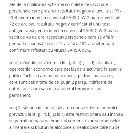
zile de la finalizarea schemei complete de vaccinare,
persoanele care prezintă rezultatul negativ al unui test RT-
PCR pentru infecția cu virusul SARS-CoV-2 nu mai vechi de
72 de ore sau rezultatul negativ certificat al unui test
antigen rapid pentru infecția cu virusul SARS-CoV-2 nu mai
vechi de 48 de ore, respectiv persoanele care se află în
perioada cuprinsă între a 15-a zi și a 180-a zi ulterioară
confirmării infectării cu virusul SARS-CoV-2;
🔹m) măsurile prevăzute la lit. j), lit. k) și lit. l) se aplică și
operatorilor economici care desfășoară activități în spațiile
publice închise care au un acoperiș, plafon sau tavan și
care sunt delimitate de cel puțin 2 pereți, indiferent de
natura acestora sau de caracterul temporar sau
permanent;
🔹n) în situația în care activitatea operatorilor economici
prevăzuți la lit. j), lit. k) și lit. l) este restricționată sau închisă
se permit prepararea hranei și comercializarea produselor
alimentare și băuturilor alcoolice și nealcoolice care nu se