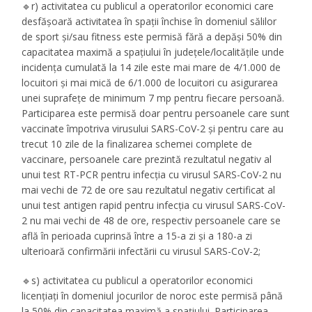
🔹r) activitatea cu publicul a operatorilor economici care
desfășoară activitatea în spații închise în domeniul sălilor
de sport și/sau fitness este permisă fără a depăși 50% din
capacitatea maximă a spațiului în județele/localitățile unde
incidența cumulată la 14 zile este mai mare de 4/1.000 de
locuitori și mai mică de 6/1.000 de locuitori cu asigurarea
unei suprafețe de minimum 7 mp pentru fiecare persoană.
Participarea este permisă doar pentru persoanele care sunt
vaccinate împotriva virusului SARS-CoV-2 și pentru care au
trecut 10 zile de la finalizarea schemei complete de
vaccinare, persoanele care prezintă rezultatul negativ al
unui test RT-PCR pentru infecția cu virusul SARS-CoV-2 nu
mai vechi de 72 de ore sau rezultatul negativ certificat al
unui test antigen rapid pentru infecția cu virusul SARS-CoV-
2 nu mai vechi de 48 de ore, respectiv persoanele care se
află în perioada cuprinsă între a 15-a zi și a 180-a zi
ulterioară confirmării infectării cu virusul SARS-CoV-2;
🔹s) activitatea cu publicul a operatorilor economici
licențiați în domeniul jocurilor de noroc este permisă până
la 50% din capacitatea maximă a spațiului. Participarea