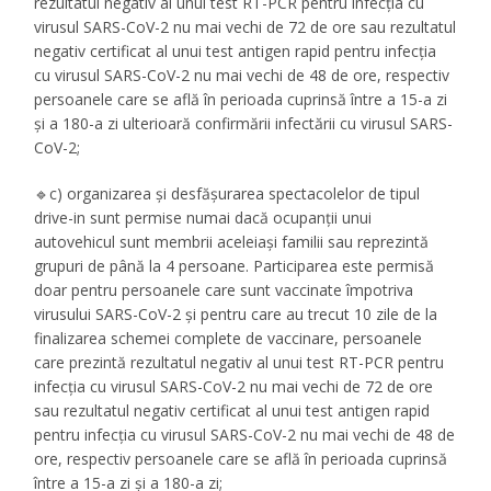
rezultatul negativ al unui test RT-PCR pentru infecția cu
virusul SARS-CoV-2 nu mai vechi de 72 de ore sau rezultatul
negativ certificat al unui test antigen rapid pentru infecția
cu virusul SARS-CoV-2 nu mai vechi de 48 de ore, respectiv
persoanele care se află în perioada cuprinsă între a 15-a zi
și a 180-a zi ulterioară confirmării infectării cu virusul SARS-
CoV-2;
🔹c) organizarea și desfășurarea spectacolelor de tipul
drive-in sunt permise numai dacă ocupanții unui
autovehicul sunt membrii aceleiași familii sau reprezintă
grupuri de până la 4 persoane. Participarea este permisă
doar pentru persoanele care sunt vaccinate împotriva
virusului SARS-CoV-2 și pentru care au trecut 10 zile de la
finalizarea schemei complete de vaccinare, persoanele
care prezintă rezultatul negativ al unui test RT-PCR pentru
infecția cu virusul SARS-CoV-2 nu mai vechi de 72 de ore
sau rezultatul negativ certificat al unui test antigen rapid
pentru infecția cu virusul SARS-CoV-2 nu mai vechi de 48 de
ore, respectiv persoanele care se află în perioada cuprinsă
între a 15-a zi și a 180-a zi;