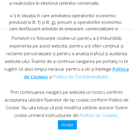
și nealcoolice în interiorul centrelor comerciale;
🔹I) în situația în care activitatea operatorilor economici
prevăzuți la lit. f) și lit. g), precum și operatorilor economici
care desfășoară activități de preparare, comercializare și
consum al produselor alimentare și/sau băuturilor alcoolice
Portalsm.ro folosește cookie-uri pentru a-ți îmbunătăți
și nealcoolice în interiorul centrelor comerciale este
experiența pe acest website, pentru a-ți oferi conținut și
restricționată sau închisă se permit prepararea hranei și
reclame personalizate și pentru a analiza traficul și audiența
comercializarea produselor alimentare și băuturilor
website-ului. Înainte de a continua navigarea pe portalcj.ro te
alcoolice și nealcoolice care nu se consumă în spațiile
respective;
rugăm să aloci timpul necesar pentru a citi și înțelege
Politica
de Cookies
și
Politica de Confidențialitate
.
🔹j) prepararea, comercializarea și consumul produselor
alimentare și băuturilor alcoolice și nealcoolice sunt
Prin continuarea navigării pe website-ul nostru confirmi
permise în spațiile special destinate dispuse în exteriorul
acceptarea utilizării fișierelor de tip cookie conform Politicii de
clădirilor, în aer liber, cu excepția celor prevăzute la lit h), cu
respectarea măsurilor de protecție sanitară stabilite prin
Cookie. Nu uita totuși că poți modifica setările acestor fișiere
ordin comun al ministrului sănătății, al ministrului
cookie urmând instrucțiunile din
Politica de Cookies
.
economiei, antreprenoriatului și turismului și al
Accept
președintelui Autorității Naționale Sanitare Veterinare și
pentru Siguranța Alimentelor, emis în temeiul art. 71 alin.