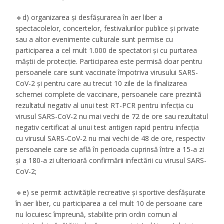
🔹d) organizarea și desfășurarea în aer liber a
spectacolelor, concertelor, festivalurilor publice și private
sau a altor evenimente culturale sunt permise cu
participarea a cel mult 1.000 de spectatori și cu purtarea
măștii de protecție. Participarea este permisă doar pentru
persoanele care sunt vaccinate împotriva virusului SARS-
CoV-2 și pentru care au trecut 10 zile de la finalizarea
schemei complete de vaccinare, persoanele care prezintă
rezultatul negativ al unui test RT-PCR pentru infecția cu
virusul SARS-CoV-2 nu mai vechi de 72 de ore sau rezultatul
negativ certificat al unui test antigen rapid pentru infecția
cu virusul SARS-CoV-2 nu mai vechi de 48 de ore, respectiv
persoanele care se află în perioada cuprinsă între a 15-a zi
și a 180-a zi ulterioară confirmării infectării cu virusul SARS-
CoV-2;
🔹e) se permit activitățile recreative și sportive desfășurate
în aer liber, cu participarea a cel mult 10 de persoane care
nu locuiesc împreună, stabilite prin ordin comun al