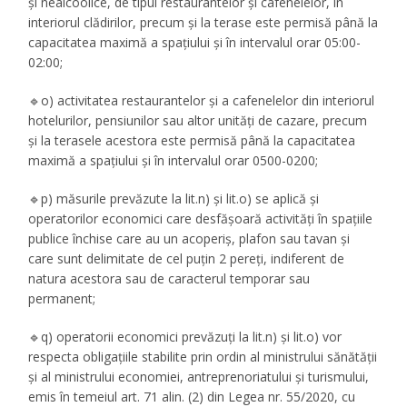
și nealcoolice, de tipul restaurantelor și cafenelelor, în
interiorul clădirilor, precum și la terase este permisă până la
capacitatea maximă a spațiului și în intervalul orar 05:00-
02:00;
🔹o) activitatea restaurantelor și a cafenelelor din interiorul
hotelurilor, pensiunilor sau altor unități de cazare, precum
și la terasele acestora este permisă până la capacitatea
maximă a spațiului și în intervalul orar 0500-0200;
🔹p) măsurile prevăzute la lit.n) și lit.o) se aplică și
operatorilor economici care desfășoară activități în spațiile
publice închise care au un acoperiș, plafon sau tavan și
care sunt delimitate de cel puțin 2 pereți, indiferent de
natura acestora sau de caracterul temporar sau
permanent;
🔹q) operatorii economici prevăzuți la lit.n) și lit.o) vor
respecta obligațiile stabilite prin ordin al ministrului sănătății
și al ministrului economiei, antreprenoriatului și turismului,
emis în temeiul art. 71 alin. (2) din Legea nr. 55/2020, cu