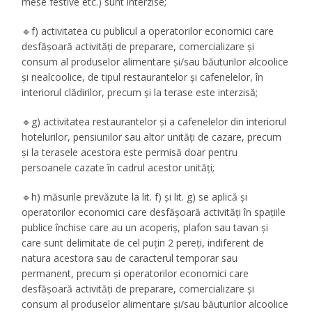
mese festive etc.) sunt interzise;
🔹f) activitatea cu publicul a operatorilor economici care
desfășoară activități de preparare, comercializare și
consum al produselor alimentare și/sau băuturilor alcoolice
și nealcoolice, de tipul restaurantelor și cafenelelor, în
interiorul clădirilor, precum și la terase este interzisă;
🔹g) activitatea restaurantelor și a cafenelelor din interiorul
hotelurilor, pensiunilor sau altor unități de cazare, precum
și la terasele acestora este permisă doar pentru
persoanele cazate în cadrul acestor unități;
🔹h) măsurile prevăzute la lit. f) și lit. g) se aplică și
operatorilor economici care desfășoară activități în spațiile
publice închise care au un acoperiș, plafon sau tavan și
care sunt delimitate de cel puțin 2 pereți, indiferent de
natura acestora sau de caracterul temporar sau
permanent, precum și operatorilor economici care
desfășoară activități de preparare, comercializare și
consum al produselor alimentare și/sau băuturilor alcoolice