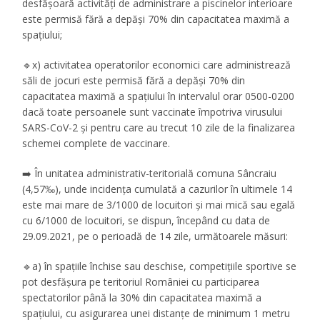
desfășoară activități de administrare a piscinelor interioare
este permisă fără a depăși 70% din capacitatea maximă a
spațiului;
🔹x) activitatea operatorilor economici care administrează
săli de jocuri este permisă fără a depăși 70% din
capacitatea maximă a spațiului în intervalul orar 0500-0200
dacă toate persoanele sunt vaccinate împotriva virusului
SARS-CoV-2 și pentru care au trecut 10 zile de la finalizarea
schemei complete de vaccinare.
➡️ În unitatea administrativ-teritorială comuna Sâncraiu
(4,57‰), unde incidența cumulată a cazurilor în ultimele 14
este mai mare de 3/1000 de locuitori și mai mică sau egală
cu 6/1000 de locuitori, se dispun, începând cu data de
29.09.2021, pe o perioadă de 14 zile, următoarele măsuri:
🔹a) în spațiile închise sau deschise, competițiile sportive se
pot desfășura pe teritoriul României cu participarea
spectatorilor până la 30% din capacitatea maximă a
spațiului, cu asigurarea unei distanțe de minimum 1 metru