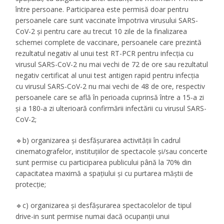
între persoane. Participarea este permisă doar pentru
persoanele care sunt vaccinate împotriva virusului SARS-
CoV-2 și pentru care au trecut 10 zile de la finalizarea
schemei complete de vaccinare, persoanele care prezintă
rezultatul negativ al unui test RT-PCR pentru infecția cu
virusul SARS-CoV-2 nu mai vechi de 72 de ore sau rezultatul
negativ certificat al unui test antigen rapid pentru infecția
cu virusul SARS-CoV-2 nu mai vechi de 48 de ore, respectiv
persoanele care se află în perioada cuprinsă între a 15-a zi
și a 180-a zi ulterioară confirmării infectării cu virusul SARS-
CoV-2;
🔹b) organizarea și desfășurarea activității în cadrul
cinematografelor, instituțiilor de spectacole și/sau concerte
sunt permise cu participarea publicului până la 70% din
capacitatea maximă a spațiului și cu purtarea măștii de
protecție;
🔹c) organizarea și desfășurarea spectacolelor de tipul
drive-in sunt permise numai dacă ocupanții unui