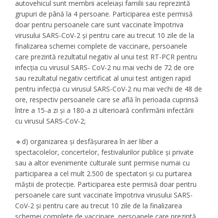
autovehicul sunt membrii aceleiași familii sau reprezintă
grupuri de până la 4 persoane. Participarea este permisă
doar pentru persoanele care sunt vaccinate împotriva
virusului SARS-CoV-2 și pentru care au trecut 10 zile de la
finalizarea schemei complete de vaccinare, persoanele
care prezintă rezultatul negativ al unui test RT-PCR pentru
infecția cu virusul SARS- CoV-2 nu mai vechi de 72 de ore
sau rezultatul negativ certificat al unui test antigen rapid
pentru infecția cu virusul SARS-CoV-2 nu mai vechi de 48 de
ore, respectiv persoanele care se află în perioada cuprinsă
între a 15-a zi și a 180-a zi ulterioară confirmării infectării
cu virusul SARS-CoV-2;
🔹d) organizarea și desfășurarea în aer liber a
spectacolelor, concertelor, festivalurilor publice și private
sau a altor evenimente culturale sunt permise numai cu
participarea a cel mult 2.500 de spectatori și cu purtarea
măștii de protecție. Participarea este permisă doar pentru
persoanele care sunt vaccinate împotriva virusului SARS-
CoV-2 și pentru care au trecut 10 zile de la finalizarea
schemei complete de vaccinare, persoanele care prezintă