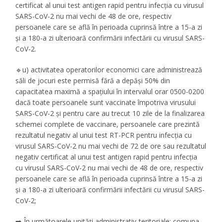
certificat al unui test antigen rapid pentru infecția cu virusul
SARS-CoV-2 nu mai vechi de 48 de ore, respectiv
persoanele care se află în perioada cuprinsă între a 15-a zi
și a 180-a zi ulterioară confirmării infectării cu virusul SARS-
CoV-2.
🔹u) activitatea operatorilor economici care administrează
săli de jocuri este permisă fără a depăși 50% din
capacitatea maximă a spațiului în intervalul orar 0500-0200
dacă toate persoanele sunt vaccinate împotriva virusului
SARS-CoV-2 și pentru care au trecut 10 zile de la finalizarea
schemei complete de vaccinare, persoanele care prezintă
rezultatul negativ al unui test RT-PCR pentru infecția cu
virusul SARS-CoV-2 nu mai vechi de 72 de ore sau rezultatul
negativ certificat al unui test antigen rapid pentru infecția
cu virusul SARS-CoV-2 nu mai vechi de 48 de ore, respectiv
persoanele care se află în perioada cuprinsă între a 15-a zi
și a 180-a zi ulterioară confirmării infectării cu virusul SARS-
CoV-2;
➡️ În următoarele unități administrativ-teritoriale: comuna