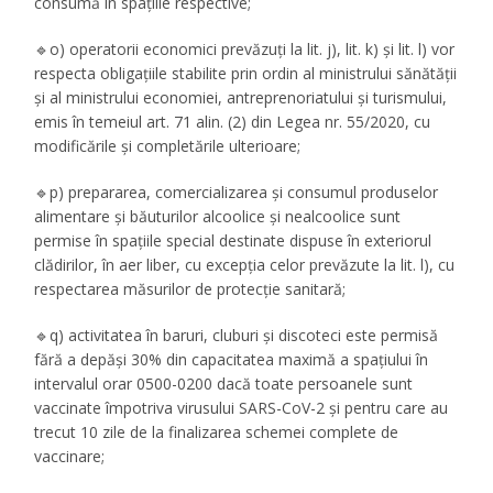
consumă în spațiile respective;
🔹o) operatorii economici prevăzuți la lit. j), lit. k) și lit. l) vor
respecta obligațiile stabilite prin ordin al ministrului sănătății
și al ministrului economiei, antreprenoriatului și turismului,
emis în temeiul art. 71 alin. (2) din Legea nr. 55/2020, cu
modificările și completările ulterioare;
🔹p) prepararea, comercializarea și consumul produselor
alimentare și băuturilor alcoolice și nealcoolice sunt
permise în spațiile special destinate dispuse în exteriorul
clădirilor, în aer liber, cu excepția celor prevăzute la lit. l), cu
respectarea măsurilor de protecție sanitară;
🔹q) activitatea în baruri, cluburi și discoteci este permisă
fără a depăși 30% din capacitatea maximă a spațiului în
intervalul orar 0500-0200 dacă toate persoanele sunt
vaccinate împotriva virusului SARS-CoV-2 și pentru care au
trecut 10 zile de la finalizarea schemei complete de
vaccinare;