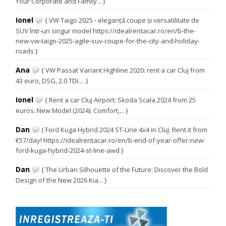
Your Corporate and Family... }
Ionel
{ VW Taigo 2025 - eleganță coupe și versatilitate de
SUV într-un singur model https://idealrentacar.ro/en/b-the-
new-vw-taigo-2025-agile-suv-coupe-for-the-city-and-holiday-
roads }
Ana
{ VW Passat Variant Highline 2020: rent a car Cluj from
43 euro, DSG, 2.0 TDI.... }
Ionel
{ Rent a car Cluj Airport: Skoda Scala 2024 from 25
euros. New Model (2024): Comfort,... }
Dan
{ Ford Kuga Hybrid 2024 ST-Line 4x4 in Cluj: Rent it from
€57/day! https://idealrentacar.ro/en/b-end-of-year-offer-new-
ford-kuga-hybrid-2024-st-line-awd }
Dan
{ The Urban Silhouette of the Future: Discover the Bold
Design of the New 2026 Kia... }