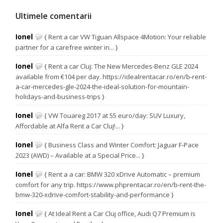
Ultimele comentarii
Ionel
{ Rent a car VW Tiguan Allspace 4Motion: Your reliable
partner for a carefree winter in... }
Ionel
{ Rent a car Cluj: The New Mercedes-Benz GLE 2024
available from €104 per day. https://idealrentacar.ro/en/b-rent-
a-car-mercedes-gle-2024-the-ideal-solution-for-mountain-
holidays-and-business-trips }
Ionel
{ VW Touareg 2017 at 55 euro/day: SUV Luxury,
Affordable at Alfa Rent a Car Cluj!... }
Ionel
{ Business Class and Winter Comfort: Jaguar F-Pace
2023 (AWD) – Available at a Special Price... }
Ionel
{ Rent a a car: BMW 320 xDrive Automatic – premium
comfort for any trip. https://www.phprentacar.ro/en/b-rent-the-
bmw-320-xdrive-comfort-stability-and-performance }
Ionel
{ At Ideal Rent a Car Cluj office, Audi Q7 Premium is