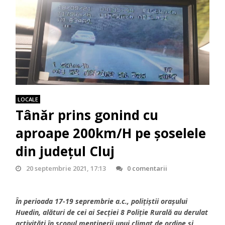
LOCALE
Tânăr prins gonind cu
aproape 200km/H pe șoselele
din județul Cluj
20 septembrie 2021, 17:13
0 comentarii
În perioada 17-19 seprembrie a.c., polițiștii orașului
Huedin, alături de cei ai Secției 8 Poliție Rurală au derulat
activități în scopul menținerii unui climat de ordine și