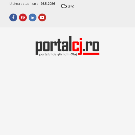
Ultima actualizare:
26.5.2026
8
°C