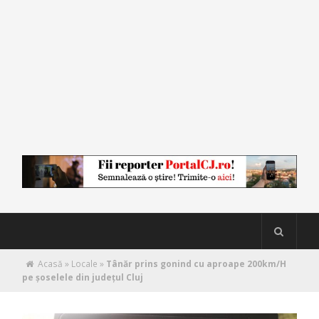
Acasă
»
Locale
»
Tânăr prins gonind cu aproape 200km/H
pe șoselele din județul Cluj